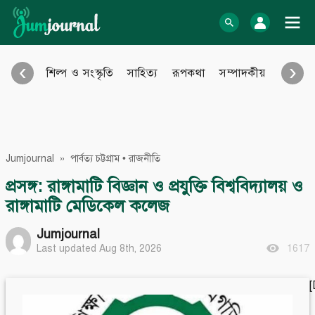
Skip
to
log In
content
‹
›
শিল্প ও সংস্কৃতি
সাহিত্য
রূপকথা
সম্পাদকীয়
আইন আ
Bangla Blog
English Blog
অনুবাদ
বিবিধ
eBook
Photo Gallery
Jumjournal
»
পার্বত্য চট্টগ্রাম
•
রাজনীতি
Audio Archive
Video Archive
প্রসঙ্গ: রাঙ্গামাটি বিজ্ঞান ও প্রযুক্তি বিশ্ববিদ্যালয় ও
রাঙ্গামাটি মেডিকেল কলেজ
Learn more
Support
Jumjournal
About Us
Contact
How to
Contribute
Last updated Aug 8th, 2026
1617
Privacy policy
Submit files
Terms & Conditions
FAQ
Sitemap