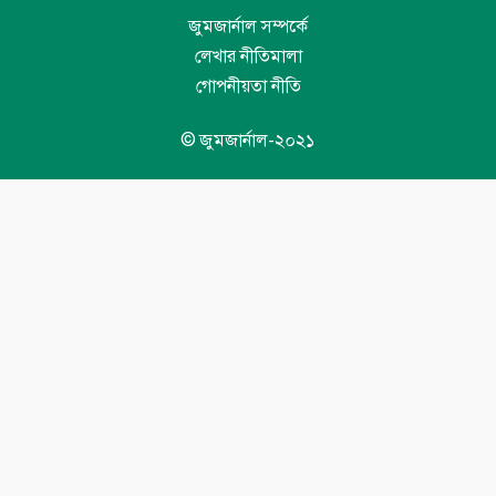
জুমজার্নাল সম্পর্কে
লেখার নীতিমালা
গোপনীয়তা নীতি
© জুমজার্নাল-২০২১