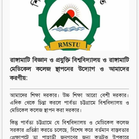
Follow Us
Engage with us
Facebook
Invite Jumjournal Team
Twitter
Be a representative
Youtube
Be a partner
Google+
Be a volunteer
Instagram
রাঙ্গামাটি বিজ্ঞান ও প্রযুক্তি বিশ্ববিদ্যালয় ও রাঙ্গামাটি
মেডিকেল কলেজ স্থাপনের উদ্যোগ ও আমাদের
করণীয়:
আমাদের শিক্ষা দরকার। উচ্চ শিক্ষা আরো বেশী দরকার।
এদিক থেকে চিন্তা করলে পার্বত্য চট্টগ্রামে বিশ্ববিদ্যালয় ও
মেডিকেল কলেজ স্থাপন করা দরকার।
কিন্তু পার্বত্য চট্টগ্রামে যে বিশ্ববিদ্যালয় ও মেডিকেল কলেজ
সরকার প্রতিষ্ঠা করতে চলেছে, বিশেষ করে বর্তমান বাস্তবতার
প্রেক্ষাপটে তা পাহাড়ী জনগণের জন্য কতটুকু উপকারে