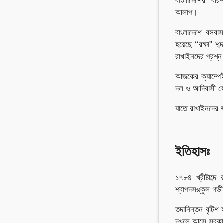
বাংলাদেশের “বরি
আলাপ।
বাংলাদেশে বসবাস
হয়েছে ‘‘রক্ষা” শ
রাখাইনদের প্রশ্ন
আজকের ক্যাম্পেই
দল ও আদিবাসী ফ
যাতে রাখাইনদের 
ইতিহাসঃ
১৭৮৪ খ্রীষ্টাব্দ
শ্বাপদসঙ্কুল গভ
তদানিন্তন বৃটিশ 
দখলে আসে সরকারীভ