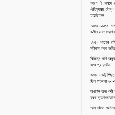
কারণ ঐ সময়ে রা
ঐতিহ্যময় বৌদ্ধ 
হয়েছিলেন।
১৯৪৫-১৯৫০ সাল 
অধীন এবং জেলার
১৯৫০ সালের রাষ্
স্বীকার করে ভূমি
বিভিন্ন নথি অনু
এবং প্রশ্নহীন।
অথচ একটু পিছনে 
ছিল শতকরা ২০-২৫
রাখাইন জনগোষ্ঠী 
চক্র ক্রমাগতভা
জাল দলিল দেখিয়ে