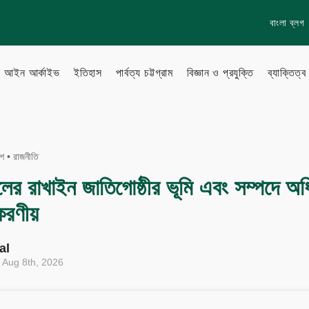
বাংলা ব্লগ
আইন আর্কাইভ
ইতিহাস
পার্বত্য চট্টগ্রাম
বিজ্ঞান ও প্রযুক্তি
ব্যাক্তিত্ব
lish Blog
Learn more
েশ
•
রাজনীতি
About Us
লের রাখাইন জাতিগোষ্ঠীর ভূমি এবং সম্পদে অধি
to Gallery
How to
 করণীয়
Privacy policy
Terms & Conditions
eo Archive
Sitemap
al
 Aug 8th, 2026
Follow Us