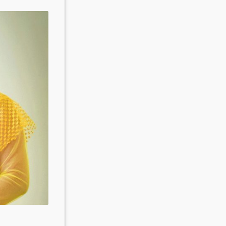
Invite Jumjournal Team
Be a representative
Be a partner
Be a volunteer