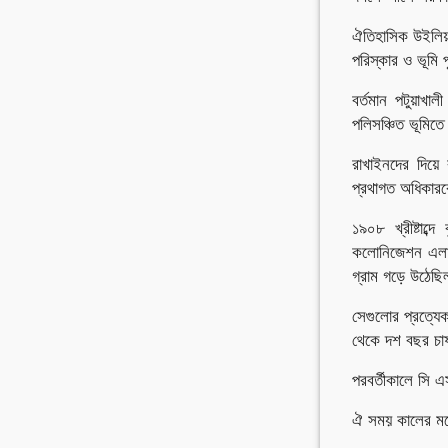
ঐতিহাসিক উইলিয়াম
পরিস্কার ও ভূমি প
বর্তমান পটুয়াখা
পলিসঞ্চিত ভূমিতে
রাখাইনদের দিয়ে
প্রথাগত অধিকারক
১৯০৮ খ্রীষ্টাব
কলোনিজেশন এলাক
গ্রাম গড়ে উঠেছ
সেগুলোর প্রত্যে
থেকে দশ বছর চ
পরবর্তীকালে সি এ
ঐ সময় কালের মধ্