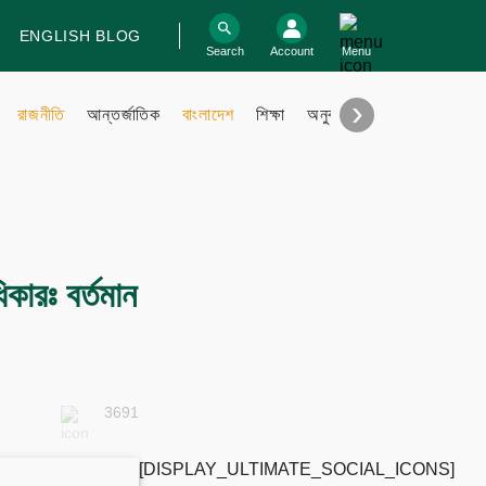
ENGLISH BLOG
log In
Search
Account
Menu
›
রাজনীতি
আন্তর্জাতিক
বাংলাদেশ
শিক্ষা
অনুবাদ
বিবিধ
Support
Contact
কারঃ বর্তমান
Contribute
Submit files
FAQ
3691
Engage with us
[DISPLAY_ULTIMATE_SOCIAL_ICONS]