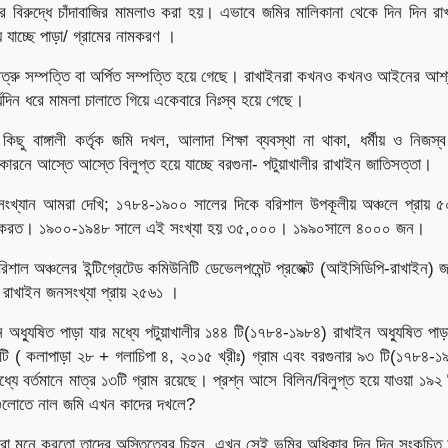
 বিরুদ্ধে চাঁদাবাজির মামলাও করা হয়। এভাবে জমির মালিকানা থেকে দিন দিন রা
ে যাচ্ছে পাড়া/ গ্রামের নামকরণ ।
ত্রু সম্পত্তি বা অর্পিত সম্পত্তি হয়ে গেছে। রাখাইনরা কখনও কখনও আইনের আশ্
র্ঘদিন ধরে মামলা চালাতে গিয়ে একেবারে নিঃস্ব হয়ে গেছে।
কিছু বাঙ্গালী কর্তৃক জমি দখল, আলাদা শিক্ষা ব্যবস্থা না থাকা, ধর্মীয় ও নিজস
র কারনে আস্তে আস্তে বিলুপ্ত হয়ে যাচ্ছে বরগুনা- পটুয়াখালীর রাখাইন জাতিসত্তা।
সংখ্যান আমরা দেখি; ১৭৮৪-১৯০০ সালের দিকে বরিশাল উপকূলীয় অঞ্চলে প্রায় ৫০
স করত। ১৯০০-১৯৪৮ সালে এই সংখ্যা হয় ৩৫,০০০। ১৯৯০সালে ৪০০০ জন।
িশাল অঞ্চলের ইন্টিগ্রেটেড কমিউনিটি ডেভেলপমেন্ট প্রজেক্ট (আইসিডিপি-রাখাইন) জ
 রাখাইন জনসংখ্যা প্রায় ২৫৬১ ।
অধ্যুষিত পাড়া যার মধ্যে পটুয়াখালীর ১৪৪ টি(১৭৮৪-১৯৮৪) রাখাইন অধ্যুষিত পাড়া 
৩২টি ( কলাপাড়া ২৮ + গলাচিপা ৪, ২০১৫ খ্রীঃ) গ্রাম এবং বরগুনার ৯৩ টি(১৭৮৪-১৯
মধ্যে বর্তমানে মাত্র ১৩টি গ্রাম রয়েছে। প্রশ্ন আসে বিলিন/বিলুপ্ত হয়ে যাওয়া ১৯২ ট
 গুলোতে নাল জমি এখন কাদের দখলে?
নরা মনে করতো তাদের অস্তিত্বের চিহ্ন, এখন সেই ভূমির অধিকার দিন দিন সংকুচিত 