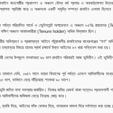
খাইন জনগোষ্ঠীর প্রধানগণ এ অঞ্চলে বৌদ্ধ ধর্ম প্রসার ও অবকাঠমোগত উন্
স্থাপনা প্রতিষ্ঠা করে এ অঞ্চলকে একটি সমৃদ্ধি সম্পন্ন রাখাইন এলাকা হিসেবে
পর্যন্ত পরিচালিত সার্ভে ও সেন্টেলমেন্ট অপারেশনে এ অঞ্চলে ৮৫% রায়তদের 
 দক্ষিণ অঞ্চলে আবাদকারীরা (Tenure holder) অধিক বিদ্যমান ছিল।
ট্রীয় অধিগ্রহণ ও প্রজাস্বত্ব আইনে পটুয়াখালীর রাখাইনদের বাখেরগঞ্জের “মগ” অভ
র হস্তান্তর বিষয়ে তাদের স্বার্থ রক্ষার্থে উক্ত আইনের ৯৭ ধারা সন্নিবেশ করা হয়।
যায়ী দেশের উপকূলে বসবাসরত ৯৯ ভাগ রাখাইন পরিবারই আজ ভূমিহীন। এই ভূমিহীন
তাকালে দেখি, ১৯৪৭ সালে ভারত বিভাগের পূর্ব পর্যন্ত এদেশে আদিবাসীদের মধ্যে 
 ভাগ, বর্তমানে বেড়ে দাঁড়িয়েছে শতকরা ৯০ ভাগে।
ভূমি জনিত নানা সমস্যায় জর্জরিত। নিজের জমির রেকর্ড থাকা সত্তেও প্রভাবশালী শক
বে আদিবাসীদের জমিজমা কেড়ে নিয়েছে জোঢ় করে।
, হুমকি দিয়ে, আইনের ফাঁক ফোকর দিয়ে, নানারকম মামলা দিয়ে সর্বশান্ত করা হচ্ছে