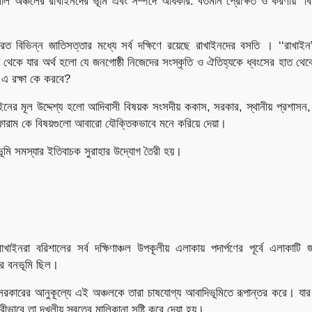
শাল অঞ্চলের রাখাইনদের ভূমি এবং সম্পদে অধিকার: বর্তমান প্রেক্ষিত ও করণীয়”
রত বিভিন্ন জাতিসত্তার মধ্যে সর্ব দক্ষিণে রয়েছে রাখাইনদের বসতি । ‘‘রাখাইন”
ব্দ থেকে যার অর্থ হলো যে জনগোষ্ঠী নিজেদের সংস্কৃতি ও ঐতিহ্যকে ধ্বংসের হাত থে
 এ রক্ষা কে করবে?
নের মূল উদ্দেশ্য হলো আদিবাসী বিষয়ক সংসদীয় ককাস, সরকার, স্থানীয় প্রশাসন, 
োরাম কে বিষয়গুলো আবারো যৌক্তিকভাবে মনে করিয়ে দেয়া।
ভূমি সমস্যার ইতিবাচক সুরাহার উদ্যোগ তৈরী হয়।
ে রাখাইনরা বরিশালের সর্ব দক্ষিণাঞ্চল উপকূলীয় এলাকায় পদার্পণের পূর্বে এলাকাটি
ীর বনভূমি ছিল।
সরকারের আনুকূল্যে এই অঞ্চলকে তারা চাষযোগ্য আবাদিভূমিতে রূপান্তর করে। যার দ
াবে তা দখলীয় স্বত্বে মালিকানা সৃষ্টি করে দেয়া হয়।