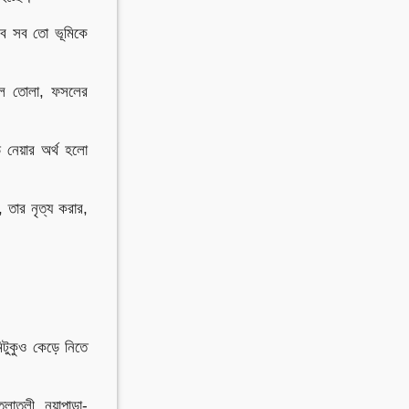
সব সব তো ভূমিকে
সল তোলা, ফসলের
 নেয়ার অর্থ হলো
 তার নৃত্য করার,
িটুকুও কেড়ে নিতে
ুলাতলী, নয়াপাড়া-