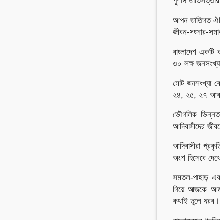
পূর্ণাঙ্গ জাতিসত
আপন জাতিগত ঐতিহ
জীবন-সংসার-সম
বাংলাদেশ একটি বহ
৩০ লক্ষ জনসংখ্
মোট জনসংখ্যা ক
২৪, ২৫, ২৭ আবার
ভৌগলিক ভিন্নতায়
আদিবাসীদের জীব
আদিবাসীরা প্রকৃ
অংশ হিসেবে দেখে।
সমতল-পাহাড় এবং
গিয়ে আজকে আমরা 
কথাই তুলে ধরব।