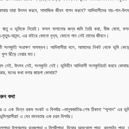
কোথায় তারা উৎসব করবে, সামাজিক জীবন যাপন করবে? আদিবাসীদের নাচ-গান-উৎ
ো ঋতু ও ভূমিকে নিয়েই। ফসল ফলানোর জন্য জমি তৈরি করা, বীজ বোনা, ফ
ন্ম-মৃত্যু-আনন্দ, এর বাইরে কোনো নৃত্য, কোনো গান নেই তাদের জীবনে।
াসী সংস্কৃতি সংরক্ষণ অসম্ভব। আদিবাসীরা বলে, আমাদের নিকট থেকে ভূমি কেড়ে
 ফুল ছিঁড়ে নেয়ার মত।
্দ নেই, উৎসব নেই, সংস্কৃতি নেই। ভূমিহীন আদিবাসী সংস্কৃতিচর্চা করবে কোথায়,
রার, মনের কথা বলার জায়গা কোথায়?
রুন কথা
 এ এক ভিন্ন রকম সংকট ও বিপর্যায় –মানুষজাতির-শেষ ঠিকানা “শ্মশান” এর ভূম
 ভূমিগ্রাসীরা! এ যেন মানবতার এক চরম বিপর্যয়।
লাপাড়া উপজেলার থনজুপাড়া ও মিশ্রীপাড়া, দিয়োর আমখোলা পাড়া, কালাচাঁন পাড়া, ত