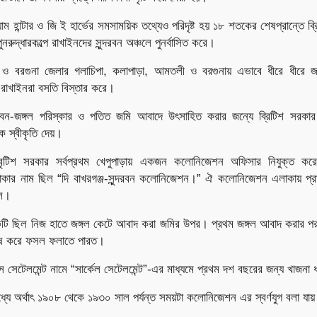
 হান্টার ও জি ই হার্ভের সমসাময়িক তথ্যেও পরিদৃষ্ট হয় ১৮ শতকের শেষপ্রান্তে ব্
ুনরুদ্ধারকল্পে রাখাইনদের সুন্দরবন অঞ্চলে পুনর্বাসিত করে।
লী ও বরগুনা জেলার গলাচিপা, কলাপাড়া, আমতলী ও বরগুনায় এভাবে ধীরে ধীরে জঙ্
 রাখাইনরা বসতি বিস্তার করে।
 বন-জঙ্গল পরিস্কার ও পতিত জমি আবাদে উৎসাহিত করার জন্যে ব্রিটিশ সরকার
ে স্বীকৃতি দেয়।
্দে বৃটিশ সরকার সর্বপ্রথম খেপুপাড়ায় একজন কলোনিজেশন অফিসার নিযুক্ত 
ার নাম ছিল “দি বাখরগঞ্জ-সুন্দরবন কলোনিজেশন।” ঐ কলোনিজেশন এলাকায় প্র
িল।
কটি ছিল নিজ হাতে জঙ্গল কেটে আবাদ করা জমির উপর। প্রথম জঙ্গল আবাদ করার পর 
াষ করে ফসল ফলাতে পারত।
স সেটেলমেন্ট নামে “সার্কেল সেটেলমেন্ট”-এর মাধ্যমে প্রথম দশ বছরের জন্য খাজনা ধ
যে অর্থাৎ ১৯০৮ থেকে ১৯৩০ সাল পর্যন্ত সময়টা কলোনিজেশন এর স্বর্ণযুগ বলা যা