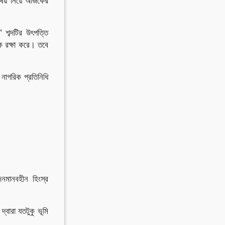
 বিষয় নিয়ে আজকের
 শব্দটির উৎপত্তি
কে রক্ষা করে। তবে
নাগরিক প্রতিনিধি
 জনমানবহীন হিংস্র
্বারা যতটুকু ভূমি