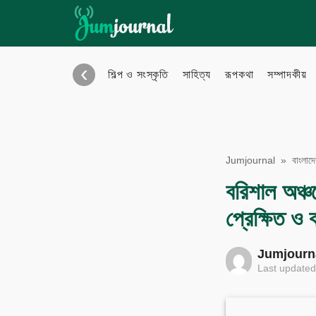
Skip
to
content
‹
শিল্প ও সংস্কৃতি
সাহিত্য
রূপকথা
সম্পাদকীয়
Bangla Blog
Eng
Jumjournal
»
বাংলাদ
বরিশাল অঞ্চ
eBook
Pho
প্রেক্ষিত ও
Audio Archive
Vid
Jumjourn
Last updated