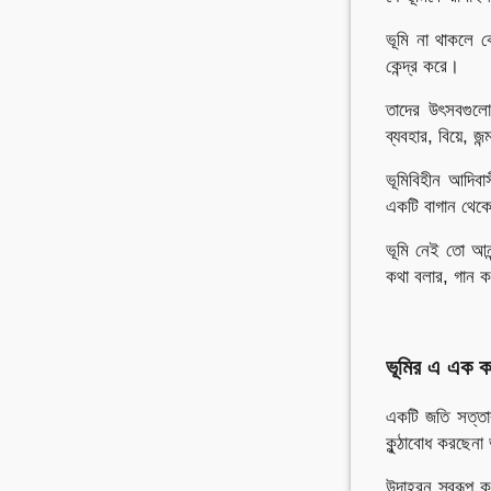
ভূমি না থাকলে 
কেন্দ্র করে।
তাদের উৎসবগুল
ব্যবহার, বিয়ে, জ
ভূমিবিহীন আদিব
একটি বাগান থেকে
ভূমি নেই তো আনন
কথা বলার, গান ক
ভূমির এ এক ক
একটি জতি সত্তার
কুন্ঠাবোধ করছেনা
উদাহরন স্বরূপ ক