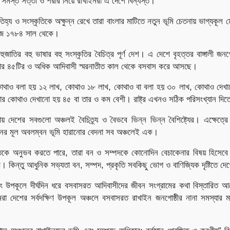
্তার সমস্ত সত্তা ও শরীর নিয়ে রাখাইনরা এ দেশে বিন্যস্ত।
্য ও সংস্কৃতিকে অক্ষুন্ন রেখে তারা বাংলার মাটিতে নতুন ভূমি চেতনায় ভাগ্যকূল 
াজ ১৭৮৪ সাল থেকে।
ুজাতির বহু ভাষার বহু সংস্কৃতির বৈচিত্র পূর্ণ দেশ। এ দেশে বৃহত্তর বাঙ্গালী জনগো
যার ৪৫টির ও অধিক আদিবাসী স্মরনাতীত কাল থেকে বসবাস করে আসছে।
োথাও বলা হয় ১২ লাখ, কোথাও ১৮ লাখ, কোথাও বা বলা হয় ৩০ লাখ, কোথাও দেখান
 কোথাও দেখানো হয় ৪৫ বা তার ও কম বেশী। রাষ্ট্র এখনও সঠিক পরিসংখ্যান দিত
 দেশের সবগুলো অঞ্চলই বৈচিত্র্য ও বৈভবে ভিন্ন ভিন্ন বৈশিষ্ট্যের। এক্ষেত্র
নের মূল অবলম্বন ভূমি হারানোর বেদনা সব অঞ্চলেই এক।
তিকে অনুভব করতে পারে, তারা বন ও সম্পদকে কোনোদিন বেচাকেনার বিষয় হিসেবে 
 কিন্তু আধুনিক সভ্যতা বন, সম্পদ, প্রকৃতি সবকিছু ভোগ ও বাণিজ্যিক দৃষ্টিতে দে
 উপকূলে দীর্ঘদিন ধরে বসবাসরত আদিবাসীদের জীবন সংগ্রামের কথা বিস্তারিত 
দেশের সর্বদক্ষিণ উপকূল অঞ্চলে বসবাসরত রাখাইন জনগোষ্ঠীর নানা সমস্যার মা