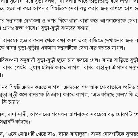
ার সুযোগ দিয়ে বুড়া বলল, “যা বলার আছে তাড়াতাড়ি বলে দাও।” 
়ে হত্যা না করে আপনার শিশুটিকে সেবা-যত্ন করার জন্য রাখলে ভাল হ
সন্তানকে দেখাশুনা ও অপর দিকে রান্না-বান্না করে আপনাদেরকে সেবা
্রাণও রক্ষা পাবে।” বুড়া-বুড়ী বানরের কথায়।
 বানরকে হত্যার কবল থেকে রক্ষা করল এবং বাড়িতে দেখাশুনার জন্য 
ে বানর বুড়া-বুড়ীর একমাত্র সন্তানটিকে সেবা-যত্ন করতে লাগল।
পরিকল্পনা অনুযায়ী বুড়া-বুড়ী জুমে চাষ করতে গেল। বানর বাড়িতে বুড়
ল। বানর পেটের ক্ষুধায় ছটফট করতে লাগল। বানর বাহাদুর ঐ মানব সন্ত
ল।
নব শিশুটি ক্রন্দন করতে লাগল। ক্রন্দনের শব্দ আকাশে-বাতাসে ধ্বনিত হ
 বুড়া-বুড়ী শুনে বানরকে জিজ্ঞাসা করতে লাগল, “এত কাঁদছে কেন? কি 
 কি চায়?”
বলল, দাদা-দাদী, আপনাদের পরমধন আপনাদের সবচেয়ে বড় মোরগটি খে
সন্তানটি কাঁদছে।”
বলল, “ওকে মোরগটি খেতে দাও, বানর বাহাদুর”। বানর মোরগটিকে সুন্দরভা