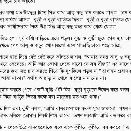
রে জুমে চাষ করতে।
ানরের কথা মত উৎফুল্ল চিত্তে সিদ্ধ করে আলু-কচু চাষ করতে লাগল। চা
্ধ্যা ঘনিয়ে আসল। বুড়ী ও বুড়া বাড়িতে ফিরল। বুড়ী ও বুড়া বাড়িতে 
তার সাথীদেরকে নিয়ে উপ্ত সিদ্ধ আলু-কছু মজা করে খেয়ে ফেলল।
য উদিত হল। সূর্য রশ্মি বাড়িতে এসে পড়ল। বুড়া ও বুড়ী জুমে গেল জুম চা
েখতে পেল আলু ও কচুর খোসাগুলো এলোপাতাড়িভাবে পড়ে আছে।
 কপালে হাত দিয়ে বেউ বেউ করে কাঁদতে লাগল, “আমার সমস্ত আলু ও কচ
র খেয়ে ফেলেছে। আমি আর কোথা থেকে পাবো সে সব বীজ?” এর সাথ
, বানরের কথা মত চাষ করতে গিয়ে কি মুশকিলে পড়লাম।” রাখাইন প্রবাদ 
েকে আবা মা-খ।” অর্থাৎ আছাড় না খেলে বাপের নাম নেয় না।
অনুমান করতে পেরে একটি বুদ্ধি এঁটে নিল। বুড়ী বুড়াকে উদ্দেশ করে বলল,
 নিয়ে বাড়ির ভিতর কক্ষে মরা মানুষের মত শুয়ে থাক।”
্মতি দিল এবং বুড়ী বলল, “আমি বানরগুলোকে করুণ সুরে ডাকবো। যখন 
নরগুলিকে তোমার নিকট নিয়ে আসব। তখন দরজাটা আমি বন্ধ করে র
শয়ন থেকে উঠে বানরগুলোকে একে একে কুঁপিয়ে কুঁপিয়ে বধ করবে।” এ 