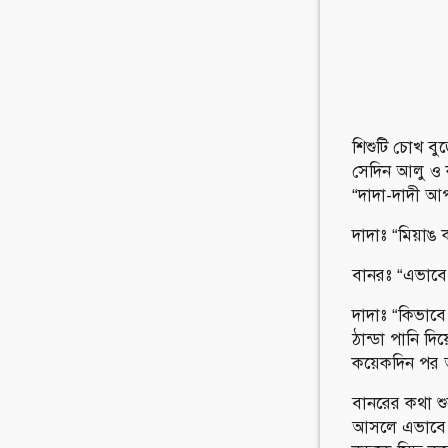
শিশুটি চোখ বু
সেদিন আলু ও 
“দাদা-দাদী আ
দাদাঃ “মিয়াঙ ক
বানরঃ “এভাবে
দাদাঃ “কিভাবে
ঠান্ডা পানি দিয
কয়েকদিন পর অ
বানরের কথা শু
আসলে এভাবে চ