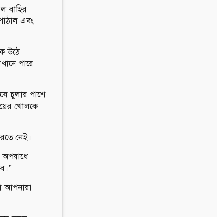
রল বাহির
ে পাঠাল এবং
কে উঠে
েখানে পারে
েষে চুলার পাশে
উয়ের খোলকে
 করতে নেই।
কি অপরাধে
লব।”
থা আপনারা