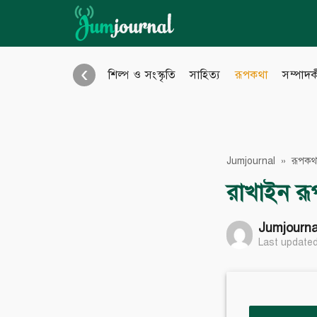
Skip
to
content
‹
শিল্প ও সংস্কৃতি
সাহিত্য
রূপকথা
সম্পাদ
অনুবাদ
বিবিধ
Bangla Blog
Eng
Jumjournal
»
রূপকথ
রাখাইন রূপ
eBook
Pho
Jumjourna
Last updated
Audio Archive
Vid