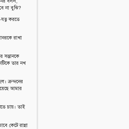
বানর বলল,
বে না বুঝি?
-যত্ন করতে
বানরকে রাখা
ীর সন্তানকে
ানটিকে তার নখ
ল। ক্রন্দনের
হয়েছে আমার
তে চায়। তাই
বে কেটে রান্না