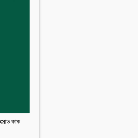
Invite Jumjournal Team
Be a representative
Be a partner
Be a volunteer
স্রোত কাক