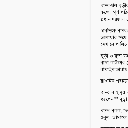
বানরগুলি বুড়
কক্ষে। পূর্ব প
প্রধান দরজায় 
চারদিকে বানরগ
তলোয়ার দিয়ে
সেখানে পালিয়
বুড়ী ও বুড়া
রাখা লাউয়ের
রাখাইন ভাষায়
রাখাইন প্রবচনে
বানর বাহাদুর 
ধরলেন?” বুড়
বানর বলল, “আ
শুনুন। আমাকে