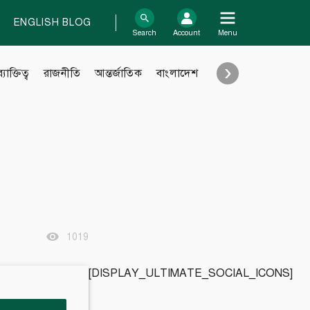
ENGLISH BLOG
log In
Search
Account
Menu
›
ব্যাক্তিত্ব
রাজনীতি
আন্তর্জাতিক
বাংলাদেশ
শিক্ষা
Support
Contact
Contribute
Submit files
FAQ
1019
[DISPLAY_ULTIMATE_SOCIAL_ICONS]
Engage with us