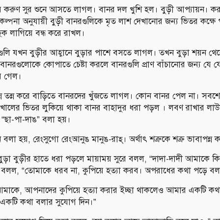
ীর করুণ সুর শুনে আসতে লাগল। বানর দল খুশি হল। বুড়ী আপ্যায়ন। ক
রিকল্পনা অনুযায়ী বুড়ী বানরগুলিকে মৃত লাশ দেখানোর জন্য ভিতর কক্ষ
হুক লাগিয়ে বন্ধ করে রাখল।
ুলি যখন বুড়ীর আহ্বানে বুড়ার পাশে বসতে লাগল। তখন বুড়া শয়ন থে
 বানরগুলোকে কোপাতে চেষ্টা করলে বানরগুলি প্রাণ বাঁচানোর জন্য যে য
ে গেল।
 তন্ন তন্ন করে বাড়িতে বানরদের খুঁজতে লাগল। কোন বানর পেল না। সবশ
 খোলের ভিতর লুকিয়ে থাকা বানর বাহাদুর ধরা পড়ল । লবণ রাখার লা
 “ছা-পা-দাঙ” বলা হয়।
 বলা হয়, রেংসুগো রেংআনুঙ মানুঙ-রাহ্। অর্থাৎ শত্রুকে শক্র ভাবাপন্ন
বুড়া বুড়ীর হাতে ধরা পড়লে মায়াময় সুরে বলল, “দাদা-দাদী আমাকে 
া বলল, “তোমাকে ধরব না, কুপিয়ে হত্যা করব। অপরাধের কথা পড়ে ব
মাকে, আপনাদের কুপিয়ে হত্যা করার ইচ্ছা থাকলেও আমার একটি ক
 একটি কথা বলার সুযোগ দিন।”