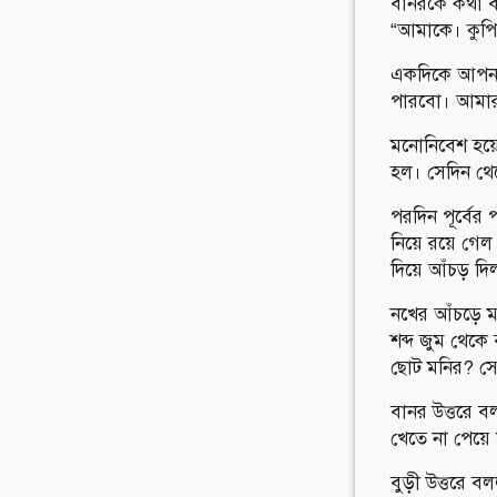
বানরকে কথা বল
“আমাকে। কুপিয
একদিকে আপনার 
পারবো। আমার প
মনোনিবেশ হয়ে
হল। সেদিন থেক
পরদিন পূর্বের 
নিয়ে রয়ে গে
দিয়ে আঁচড় দি
নখের আঁচড়ে মা
শব্দ জুম থেকে
ছোট মনির? সে
বানর উত্তরে 
খেতে না পেয়ে 
বুড়ী উত্তরে 