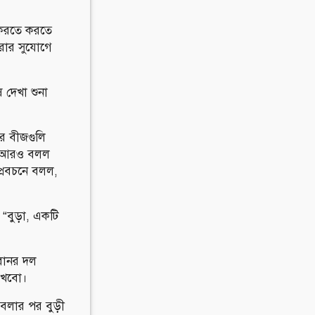
ষ করতে করতে
ফেরার সুযোগে
ষ দেখা শুনা
ুর বীজগুলি
ে আরও বলল
প্রবচনে বলল,
 “বুড়া, একটি
বানর দল
াখবো।
বলার পর বুড়ী