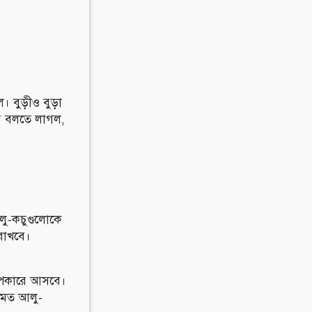
 বুড়ীও বুড়া
র বলতে লাগল,
লু-কচুগুলােকে
 রাখবে।
র উপকারে আসবে।
 মত আলু-