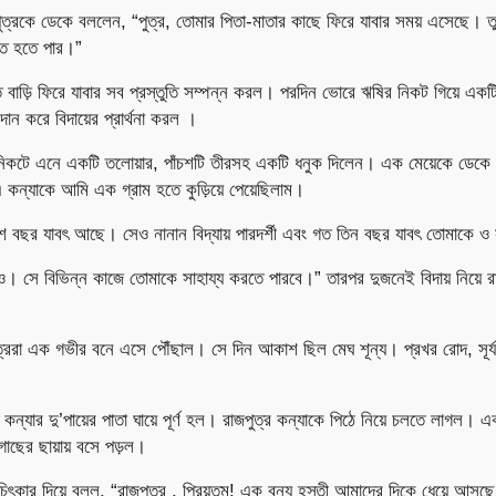
ত্রকে ডেকে বললেন, “পুত্র, তোমার পিতা-মাতার কাছে ফিরে যাবার সময় এসেছে। তুম
তুত হতে পার।”
 বাড়ি ফিরে যাবার সব প্রস্তুতি সম্পন্ন করল। পরদিন ভোরে ঋষির নিকট গিয়ে একটি 
ে দান করে বিদায়ের প্রার্থনা করল ।
নিকটে এনে একটি তলোয়ার, পাঁচশটি তীরসহ একটি ধনুক দিলেন। এক মেয়েকে ডেকে 
 কন্যাকে আমি এক গ্রাম হতে কুড়িয়ে পেয়েছিলাম।
িশ বছর যাবৎ আছে। সেও নানান বিদ্যায় পারদর্শী এবং গত তিন বছর যাবৎ তোমাকে ও
াও। সে বিভিন্ন কাজে তোমাকে সাহায্য করতে পারবে।” তারপর দুজনেই বিদায় নিয়ে র
ত্ররা এক গভীর বনে এসে পৌঁছাল। সে দিন আকাশ ছিল মেঘ শূন্য। প্রখর রোদ, সূর্য
।
ে কন্যার দু’পায়ের পাতা ঘায়ে পূর্ণ হল। রাজপুত্র কন্যাকে পিঠে নিয়ে চলতে লাগল। এ
গাছের ছায়ায় বসে পড়ল।
চিৎকার দিয়ে বলল, “রাজপুত্র , প্রিয়তম! এক বন্য হস্তী আমাদের দিকে ধেয়ে আ