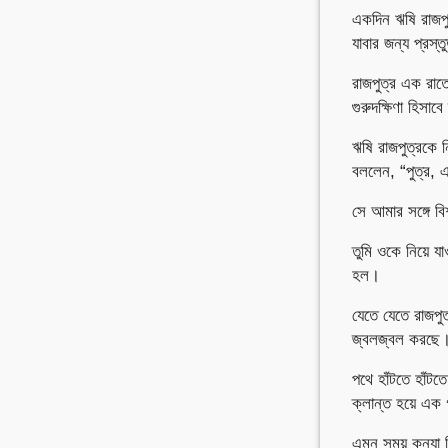
একদিন ঋষি রাজপু
যাবার জন্য প্রস্
রাজপুত্র এক রাতে
গুরুদক্ষিণা হিসাব
ঋষি রাজপুত্রকে 
বললেন, “পুত্র, এ
সে আমার সঙ্গে ব
তুমি ওকে নিয়ে য
হল।
যেতে যেতে রাজপু
জ্বলজ্বল করছে
পথে হাঁটতে হাঁটত
ক্লান্ত হয়ে এক 
এমন সময় কন্যা 