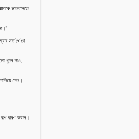
 আমাকে ভালবাসতে
 না।”
্যার মত থৈ থৈ
লো খুলে দাও,
পালিয়ে গেল।
র রূপ ধারণ করাল।