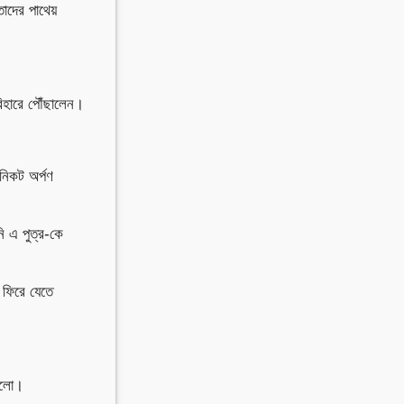
াদের পাথেয়
 বিহারে পৌঁছালেন।
নিকট অর্পণ
নি এ পুত্র-কে
 ফিরে যেতে
 এলো।