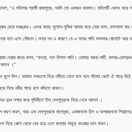
ভাবল, “এ মহিলার স্বামী রাজপুত্র, আমি তো একজন ডাকাত। মহিলাটি কেমন করে
্রুর চেয়ে ভয়ঙ্কর। এদের কাছে সুযোগ-সুবিধা আদায় করে নেয়া ভাল, ভাসবাসা যায়
বন্যা নদে এসে পৌছাল। বন্যা নদ এ কারণে যে এ নদের পানি সবসময় ঘোলাটে আর বন
কা দেয়ার জন্য বলল, “কন্যা, নদে বিশাল পানি। তোমার গয়না-গাটি, কাপড়-চোপড়গু
ে আসব ।”
ব খুলে দিল। ডাকাত সবগুলো নিয়ে নদীতে নেমে বসে বসে সাঁতার কেটে ঐ পাড়ে উঠে 
্রকে নিয়ে নদীর পাড়ে বসে কাঁদতে থাকল।
্রদের দুঃখ লক্ষ্য করে পৃথিবীতে তিন দেবপুত্রকে নিয়ে নেমে আসল ।
 রূপ ধারণ করল, আর এক দেবপুত্রকে মাংসখন্ড, একজনকে চিল ও অপরজনকে শিয়ালে
মাংস নিয়ে ঝোপ থেকে বের হয়ে এসে কন্যার অদূরে খাওয়ার ভান করল।