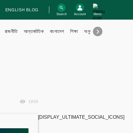
ENGLISH BLOG
log In
Search
Account
Menu
›
রাজনীতি
আন্তর্জাতিক
বাংলাদেশ
শিক্ষা
অনুবাদ
বিবিধ
Support
Contact
Contribute
Submit files
FAQ
1839
[DISPLAY_ULTIMATE_SOCIAL_ICONS]
Engage with us