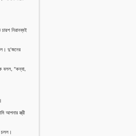
 চারশ নিরানব্বই
রল। দু’জনের
ে বলল, “কন্যা,
।
ি আপনার স্ত্রী
ছে চলল।