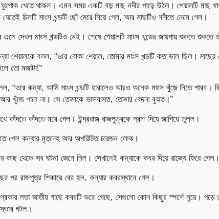
ঘুরপাক খেতে থাকল। এমন সময় একটি বড় মাছ নদীর পাড়ে উঠল। শেয়ালটি মাছ খা
ে যেতেই চিলটি মাংস খন্ডটি ছোঁ মেরে নিয়ে গেল, আর মাছটিও নদীতে নেমে গেল।
 এসে দেখল মাংস খন্ডটিও নেই। শেষে শেয়ালটি মাংস খন্ডের জায়গায় শুকতে শুকতে হ
কন্যা শেয়ালকে বলল, “ওরে বোকা শেয়াল, তোমার মাংস খন্ডটি কত ভাল ছিল। মাছে
ঝলে তো মজাটা!”
বলল, “ওরে কন্যা, আমি মাংস খন্ডটি হারালেও আরও অনেক মাংস খুঁজে নিতে পারব। ক
 আর খুঁজে পাবে না। সে তোমাকে ভালবাসত, তোমার বেদনা বুঝত।”
ুঃখে কাঁদতে কাঁদতে মরে গেল। ইন্দ্ররাজ রাজপুত্রকে প্রাণ দিয়ে জাগিয়ে তুলল।
েখতে পেল কন্যার মৃতদেহ আর অপরিচিত চারজন লোক।
রাজের কাছ থেকে সব ঘটনা জেনে নিল। সেখানেই কন্যাকে কবর দিয়ে রাজ্যে ফিরে গেল
র পর রাজপুত্র শিকারে বের হল, কন্যার কবরস্থানে গেল।
্রকার লতা জাতীয় গাছে কবরটি ভরে গেছে, সেগুলো কোন কিছুর স্পর্শে নুয়ে। পড়
িস্তার ঘটল।