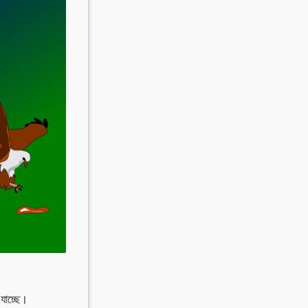
Invite Jumjournal Team
Be a representative
Be a partner
Be a volunteer
যাচ্ছে।