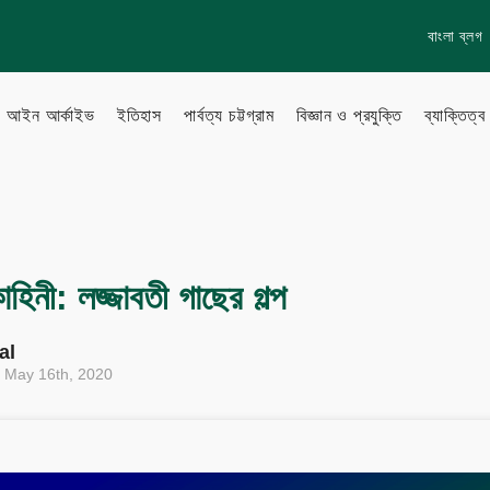
বাংলা ব্লগ
আইন আর্কাইভ
ইতিহাস
পার্বত্য চট্টগ্রাম
বিজ্ঞান ও প্রযুক্তি
ব্যাক্তিত্ব
lish Blog
Learn more
About Us
হিনী: লজ্জাবতী গাছের গল্প
to Gallery
How to
Privacy policy
al
Terms & Conditions
d May 16th, 2020
eo Archive
Sitemap
Follow Us