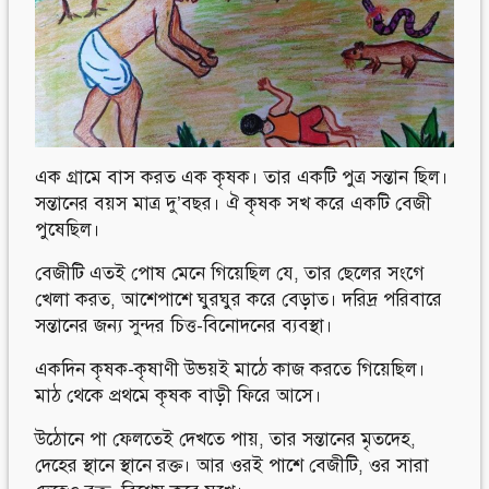
Follow Us
Engage with us
Facebook
Invite Jumjournal Team
Twitter
Be a representative
Youtube
Be a partner
Google+
Be a volunteer
Instagram
এক গ্রামে বাস করত এক কৃষক। তার একটি পুত্র সন্তান ছিল।
সন্তানের বয়স মাত্র দু’বছর। ঐ কৃষক সখ করে একটি বেজী
পুষেছিল।
বেজীটি এতই পোষ মেনে গিয়েছিল যে, তার ছেলের সংগে
খেলা করত, আশেপাশে ঘুরঘুর করে বেড়াত। দরিদ্র পরিবারে
সন্তানের জন্য সুন্দর চিত্ত-বিনোদনের ব্যবস্থা।
একদিন কৃষক-কৃষাণী উভয়ই মাঠে কাজ করতে গিয়েছিল।
মাঠ থেকে প্রথমে কৃষক বাড়ী ফিরে আসে।
উঠোনে পা ফেলতেই দেখতে পায়, তার সন্তানের মৃতদেহ,
দেহের স্থানে স্থানে রক্ত। আর ওরই পাশে বেজীটি, ওর সারা