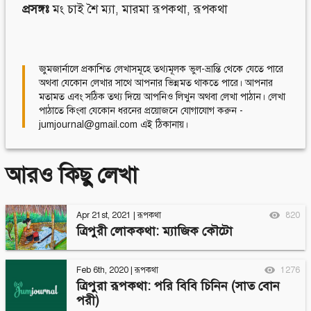
প্রসঙ্গঃ
মং চাই শৈ ম্যা
,
মারমা রূপকথা
,
রূপকথা
জুমজার্নালে প্রকাশিত লেখাসমূহে তথ্যমূলক ভুল-ভ্রান্তি থেকে যেতে পারে
অথবা যেকোন লেখার সাথে আপনার ভিন্নমত থাকতে পারে। আপনার
মতামত এবং সঠিক তথ্য দিয়ে আপনিও লিখুন অথবা লেখা পাঠান। লেখা
পাঠাতে কিংবা যেকোন ধরনের প্রয়োজনে যোগাযোগ করুন -
jumjournal@gmail.com এই ঠিকানায়।
আরও কিছু লেখা
Apr 21st, 2021
|
রূপকথা
820
ত্রিপুরী লোককথা: ম্যাজিক কৌটো
Feb 6th, 2020
|
রূপকথা
1276
ত্রিপুরা রূপকথা: পরি বিবি চিনিন (সাত বোন
পরী)