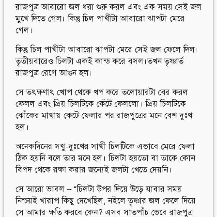
রাজপুত্র আবারো জল ধরা শুরু করল এবং এক সময় সেই জল
মুখে দিতে গেল। কিন্তু চিল পাখীটা আবারো ঝাপটা মেরে
গেল।
কিন্তু চিল পাখীটা আবারো ঝাপটা মেরে সেই জল ফেলে দিল।
তৃতীয়বারেও চিলটা একই কান্ড করে বসল।তখন তৃষ্ণার্ত
রাজপুত্র রেগে আগুন হল।
সে তৎক্ষণাৎ খোপ থেকে খপ করে তলোয়ারটা বের করল
ফেলল এবং প্রিয় চিলটিকে কেঁটে ফেললো। প্রিয় চিলটিকে
ঝোঁকের মাথায় কেটে ফেলার পর রাজপুত্রের মনে বেশ দুঃখ
হল।
অনেকদিনের সখু-দুঃখের সাথী চিলটিকে এভাবে মেরে ফেলা
ঠিক হয়নি বলে তার মনে হল। চিলটা হয়তো বা তাকে কোন
বিপদ থেকে রক্ষা করার জন্যেই জলটা খেতে দেয়নি।
সে আরো ভাবল – “চিলটা উপর দিয়ে উড়ে যাবার সময়
নিশ্চয়ই খারাপ কিছু দেখেছিল, নইলে তৃষ্ণার জল ফেলে দিয়ে
সে আমার ক্ষতি করবে কেন? এসব সাতপাঁচ ভেবে রাজপুত্র