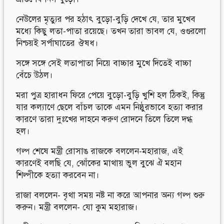
নেউলের মৃত্যুর পর হঠাৎ বুড়ো-বুড়ি দেখে যে, তার মুখেব
মধ্যে কিছু লতা-পাতা রয়েছে। তখন তারা ভাবল যে, ওগুরলো
নিশ্চয়ই সর্পাঘাতের ঔষধ।
সঙ্গে সঙ্গে সেই লতাপাতা নিয়ে বাচ্চার মুখে দিতেই বাচ্চা
বেঁচে উঠল।
মরা পুত্র হারাধন ফিরে পেয়ে বুড়ো-বুড়ি খুশি হল ঠিকই, কিন্তু
যার কল্যাণে ছেলে বাঁচল তাকে এমন নিষ্ঠুরভাবে হত্যা করার
কারণে তারা দুঃখের দাহনে করুণ রোদনে তিলে তিলে দগ্ধ
হল।
গল্প শেষে মন্ত্রী রোসাঙ রাজকে বললেন-মহারাজ, এই
কারণেই বলছি যে, ঝোঁকের মাথায় ভুল বুঝে ঐ মহান
শিল্পীকে হত্যা করবেন না।
রাজা বললেন- বৃথা সময় নষ্ট না করে আপনার অন্য গল্প শুরু
করুন। মন্ত্রী বললেন- যো কুম মহারাজ।