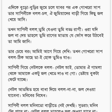
এদিকে বুড়ো-বুড়ির জুমে চলে যাবর পর এক গোখরো সাপ
তার সাপিনীকে বলল-চল, ঐ জুমিয়াদের বাড়ী গিয়ে কিছু জল
খেয়ে আসি।
তখন সাপিনী বলল,তুমি যেওনা তুমি বড্ড রাগী। ওরা যদি
জল না দেয় তাহলে তুমি রাগের মাতায় যে ফোঁস করে উঠবেই
তা আমি জানি।
তার চেয়ে বরং আমিই আগে গিয়ে দেখি। তখন গোখরো সাপ
বলল-ঠিক আছে তা-ই হোক তুমিও যাও।
সাপিনী গিয়ে নেউলকে বলল- নেউল ভাই, তোমার ঐ গামলা
থেকে আমাকে একটু জল খেতে দাও না গো। তেষ্টায় বুকটা
ফেটে যাচ্ছে।
নেউল আতঙ্কিত হয়ে বাধা দিয়ে বলল-না-না, জল দেওয়া
যাবেনা। মনিবের নিষেধ।
সাপিনী বলল মনিবতো বাড়ীতে নেই দেখছি। সুতরাং মনিব
টের পারে না। নেউল বলল তাহলেও জল দেওয়া যাবে না।