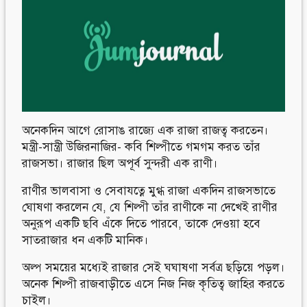
Follow Us
Engage with us
Facebook
Invite Jumjournal Team
Twitter
Be a representative
Youtube
Be a partner
Google+
Be a volunteer
Instagram
অনেকদিন আগে রোসাঙ রাজ্যে এক রাজা রাজত্ব করতেন।
মন্ত্রী-সান্ত্রী উজিরনাজির- কবি শিল্পীতে গমগম করত তাঁর
রাজসভা। রাজার ছিল অপূর্ব সুন্দরী এক রাণী।
রাণীর ভালবাসা ও সেবাযত্নে মুগ্ধ রাজা একদিন রাজসভাতে
ঘোষণা করলেন যে, যে শিল্পী তাঁর রাণীকে না দেখেই রাণীর
অনুরূপ একটি ছবি এঁকে দিতে পারবে, তাকে দেওয়া হবে
সাতরাজার ধন একটি মানিক।
অল্প সময়ের মধ্যেই রাজার সেই ঘঘাষণা সর্বত্র ছড়িয়ে পড়ল।
অনেক শিল্পী রাজবাড়ীতে এসে নিজ নিজ কৃতিত্ব জাহির করতে
চাইল।