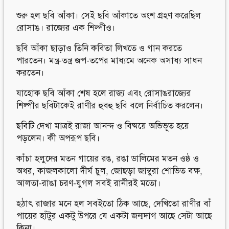
শুরু হল ছবি আঁকা। সেই ছবি আঁকাতে অংশ গ্রহণ করেছিল
রোসাঙ। রাজ্যের এক শিল্পীও।
ছবি আঁকা ছাড়াও তিনি কবিতা লিখতে ও গান করতে
পারতেন। মন্ত্র-তন্ত্র জপ-তপের মাধ্যমে অনেক অসাধ্য সাধন
করতেন।
যাহোক ছবি আঁকা শেষ হলে রাজ্য এবং রোসাঙরাজ্যের
শিল্পীর ছবিটাকেই রাণীর হুবহু ছবি বলে নির্বাচিত করলেন।
ছবিটি দেখা মাত্রই রাজা আনন্দ ও বিষ্ময়ে অভিভূত হয়ে
পড়লেন। কী অপরূপ ছবি।
কাঁচা হলুদের মতন গায়ের রঙ, রঙা ডালিমের মতন ওষ্ঠ ও
অধর, কাজলকালো দীর্ঘ চুল, জোছড়া জাম্বুরা শোভিত বক্ষ,
আলতা-রাঙা চরণ-যুগল সবই রানীরই মতো।
হঠাৎ রাজার মনে হল সবইতো ঠিক আছে, দেখিতো রাণীর বাঁ
পায়ের হাঁটুর একটু উপরে যে একটা জন্মদাগ আছে সেটা আছে
কিনা।