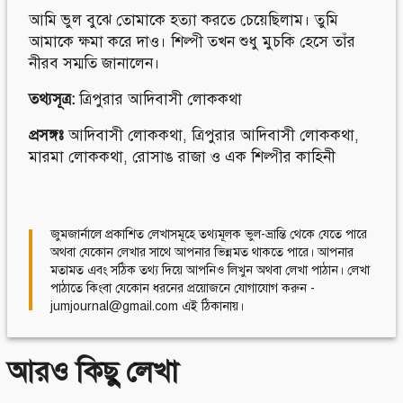
আমি ভুল বুঝে তোমাকে হত্যা করতে চেয়েছিলাম। তুমি
আমাকে ক্ষমা করে দাও। শিল্পী তখন শুধু মুচকি হেসে তাঁর
নীরব সম্মতি জানালেন।
তথ্যসূত্র:
ত্রিপুরার আদিবাসী লোককথা
প্রসঙ্গঃ
আদিবাসী লোককথা
,
ত্রিপুরার আদিবাসী লোককথা
,
মারমা লোককথা
,
রোসাঙ রাজা ও এক শিল্পীর কাহিনী
জুমজার্নালে প্রকাশিত লেখাসমূহে তথ্যমূলক ভুল-ভ্রান্তি থেকে যেতে পারে
অথবা যেকোন লেখার সাথে আপনার ভিন্নমত থাকতে পারে। আপনার
মতামত এবং সঠিক তথ্য দিয়ে আপনিও লিখুন অথবা লেখা পাঠান। লেখা
পাঠাতে কিংবা যেকোন ধরনের প্রয়োজনে যোগাযোগ করুন -
jumjournal@gmail.com এই ঠিকানায়।
আরও কিছু লেখা