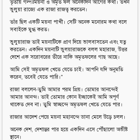
তৃতীয় গল্পঃময়না ও অমৃত ফল অনেকদিন আগের কথা। তখন
ভুলুয়া রাজ্যে এক রাজা রাজত্ব করতেন।
তাঁর ছিল একটি ময়না পাখী। সেটি অনেক মনোরম কথা বলে
সবাইকে মুগ্ধ করত।
ভুলুয়ারাজ তাই ময়নাটিকে প্রাণ দিয়ে ভালবাসতেন এবং যত্ন
করতেন। একদিন ময়নাটি ভুলয়ারাজকে বলল মহারাজ, উত্তর
দেশে এক সরোবরের তীরে নাকি অমৃতফলের গাছ আছে।
আমি সেই অমৃতফল খেতে যেতে চাই। আপনি যদি অনুমতি
করেন, তবেই যেতে পারি।”
রাজা বললেন-তুমি আমার পরম প্রিয়। তোমার আনন্দেই
আমার আনন্দ। তাই তোমার কোন ইচ্ছাকেই আমি অপূর্ণ
থাকেত দেব না। তুমি স্বাচ্ছন্দে অমৃতফল খেতে যেতে পার।
রাজার আদেশ পেয়ে ময়না মহানন্দে ডানা মেলে উড়ে চলল।
অনেক দেশ, দেশান্তর পার হয়ে একদিন এসে পৌঁছালো অভীষ্ট
স্থানে।