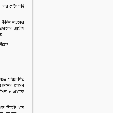
জ। আর সেটা যদি
োকে ঊনিশ শতকের
ঞ্চলের গ্রামীণ
ে:
ণ্ডিত?
্রে সন্নিবেশিত
এদেশের গ্রামের
কৌশল ও প্রথাকে
 গরু দিয়েই ধান