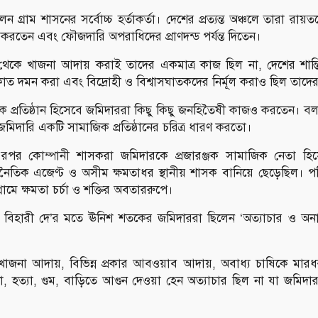
ন গ্রাম শাসনের সর্বোচ্চ হর্তাকর্তা। দেশের প্রত্যন্ত অঞ্চলে তারা র
ি করতেন এবং ফৌজদারি অপরাধিদের প্রাণদন্ড পর্যন্ত দিতেন।
 থেকে খাজনা আদায় করাই তাদের একমাত্র কাজ ছিল না, দেশের শান্তি
াত দমন করা এবং বিদ্রোহী ও বিশ্বাসঘাতকদের নির্মূল করাও ছিল তাদে
 প্রতিষ্ঠান হিসেবে জমিদাররা কিছু কিছু জনহিতৈষী কাজও করতেন। বলা
িদারি একটি সামাজিক প্রতিষ্ঠানের চরিত্র ধারণ করতো।
এরপর কোম্পানী শাসকরা জমিদারকে প্রজারঞ্জক সামাজিক নেতা হি
্থনৈতিক এজেণ্ট ও অসীম ক্ষমতাধর স্থানীয় শাসক বানিয়ে ছেড়েছিল। প
গ্রামে ক্ষমতা চর্চা ও শক্তির অবতাররুপে।
ল বিহারী দে’র মতে ঊনিশ শতকের জমিদাররা ছিলেন ‘অত্যাচার ও অনাচা
 খাজনা আদায়, বিভিন্ন প্রকার আবওয়াব আদায়, অবাধ্য চাষিকে মারধ
া, হত্যা, গুম, বাড়িতে আগুন দেওয়া হেন অত্যাচার ছিল না যা জমিদা