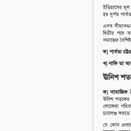
ইতিহাসের মূল 
হয় দুর্গম পার
এসব সীমাবদ্ধত
দ্বিতীয় পদে আ
সমাজের বৈশিষ্
ক) পার্বত্য চট্
খ) নাকি তা আব
ঊনিশ শতকে
ক)
সামাজিক বৈশ
ঊনিশ শতকের বা
লোকেরা পরিবর্
চ্যালেঞ্জ করতে
যে কোন প্রথার