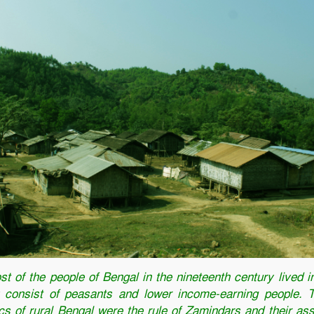
Facebook
Twitter
Youtube
Google+
Instagram
t of the people of Bengal in the nineteenth century lived in
 consist of peasants and lower income-earning people. 
ics of rural Bengal were the rule of Zamindars and their ass