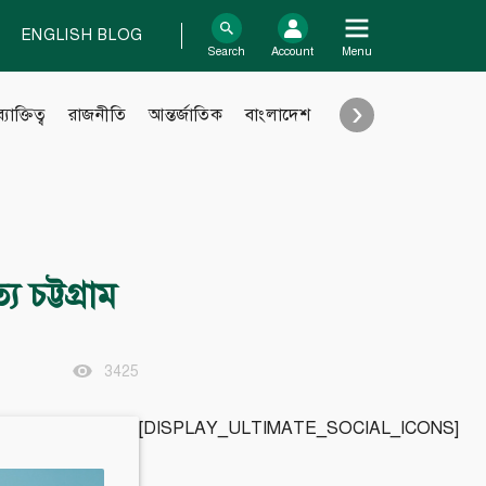
ENGLISH BLOG
log In
Search
Account
Menu
›
ব্যাক্তিত্ব
রাজনীতি
আন্তর্জাতিক
বাংলাদেশ
শিক্ষা
Support
Contact
 চট্টগ্রাম
Contribute
Submit files
FAQ
3425
[DISPLAY_ULTIMATE_SOCIAL_ICONS]
Engage with us