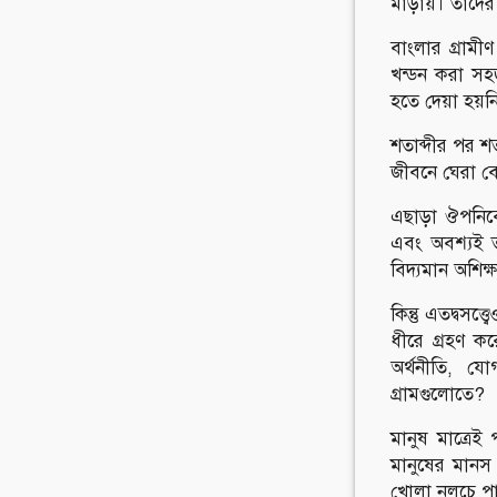
মাড়ায়। তাদের
বাংলার গ্রামী
খন্ডন করা সহজ
হতে দেয়া হয়নি
শতাব্দীর পর শ
জীবনে ঘেরা বেড়
এছাড়া ঔপনিবেশ
এবং অবশ্যই ত
বিদ্যমান অশিক্
কিন্তু এতদ্বসত্
ধীরে গ্রহণ কর
অর্থনীতি, য
গ্রামগুলোতে?
মানুষ মাত্রেই
মানুষের মানস 
খোলা নলচে পা