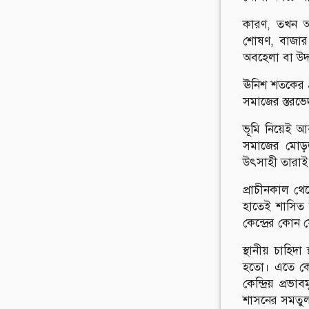
কারণ, তখন অপ
শোষণ, বাজার অর
অবহেলা বা উদ
ঊনিশ শতকের গ্র
সমাজের স্তরভেদ 
ভূমি নিয়েই আব
সমাজের মোড়ল।
উৎসাহী তারাই 
প্রাচীনকাল থে
হাতেই শাসিত হ
কেন্দ্রের কোন
স্থানীয় চাহিদ
হতো। এতে কেন
কেন্দ্রিয় প্
শাসনের সমতুল