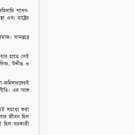
জমিদারি শাসন-
া এবং রাষ্ট্রের
জ। সামন্তন্ত্রে
ণ যার হাতে সেই
ঞ, উদ্দীপ্ত ও
াজা-জমিদারদেরই
নীতি। এর সঙ্গে
িয়েই সমাধা করা
ংলার জীবন ছিল
নই ছিল সরকারী