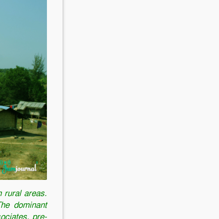
Invite Jumjournal Team
Be a representative
Be a partner
Be a volunteer
 rural areas.
The dominant
ociates, pre-