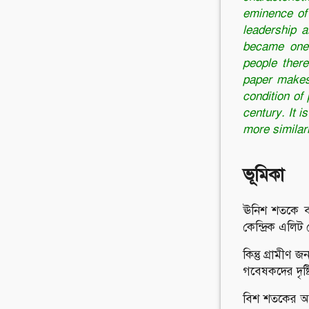
eminence of
leadership a
became one 
people there
paper makes 
condition of 
century. It 
more similar
ভূমিকা
ঊনিশ শতকে বা
কেন্দ্রিক এলি
কিন্তু গ্রামী
গবেষকদের দৃষ্
বিশ শতকের আশি