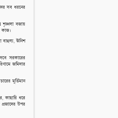
ায়তদের সব ধরনের
 শৃঙ্খলা বজায়
র কাজ।
 বাহুল্য, ঊনিশ
সেবে সরকারের
রিণামে জমিদার
রের মূর্তিমান
র, কাছারি ধরে
র প্রজাদের উপর