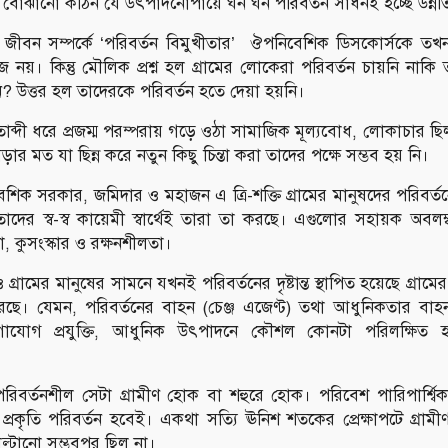
 বোঝানো কঠিন যে উৎপাদনোপায়ে ঘন ঘন পরিবর্তন সাধনই হচ্ছে উন্ন
ণ জীবন সম্পর্কে ‘পরিবর্তন বিমুখীতার’ ঔপনিবেশিক ডিসকোর্সকে তখনক
 নয়। কিন্তু মৌলিক প্রশ্ন হল গ্রামের লোকেরা পরিবর্তন চায়নি নাকি 
? উত্তর হল তাদেরকে পরিবর্তন হতে দেয়া হয়নি।
তাব্দী ধরে প্রজম্ম পরম্পরায় গড়ে ওঠা সামাজিক মূল্যবোধ, লোকাচার ছিল
ার মত যা ছিন্ন করে নতুন কিছু চিন্তা করা তাদের পক্ষে সম্ভব হয় নি।
িক সরকার, জমিদার ও মহাজন এ ত্রি-শক্তি গ্রামের মানুষদের পরিবর্তন
াদের স্ব-স্ব কায়েমী স্বার্থেই তারা তা করছে। এগুলোর সহায়ক অবলম
ষা, কুসংস্কার ও রক্ষনশীলতা।
ত্বেও গ্রামের মানুষের সামনে যখনই পরিবর্তনের দৃষ্টান্ত স্থাপিত হয়েছে গ্র
েছে। যেমন, পরিবর্তনের বাহন (চেঞ্জ এজেণ্ট) তথা আধুনিকতার বাহন
োগাযোগ প্রযুক্তি, আধুনিক উৎপাদনে কৌশল কোনটা পরিলক্ষিত হ
 পরিবর্তনশীল সেটা গ্রামীণ হোক বা শহুরে হোক। পরিবেশ পারিপার্শ্ব
প্রকৃতি পরিবর্তন হবেই। একথা সত্যি ঊনিশ শতকের প্রেক্ষাপটে গ্রামীণ
ল্টানো সম্ভবপর ছিল না।