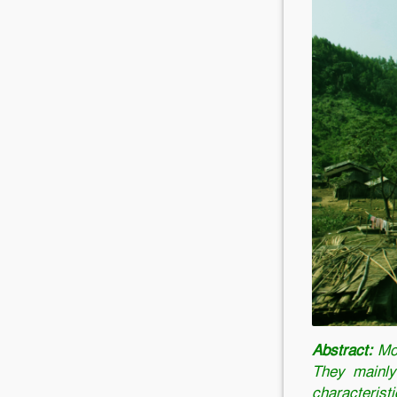
Abstract:
Mos
They mainly
characterist