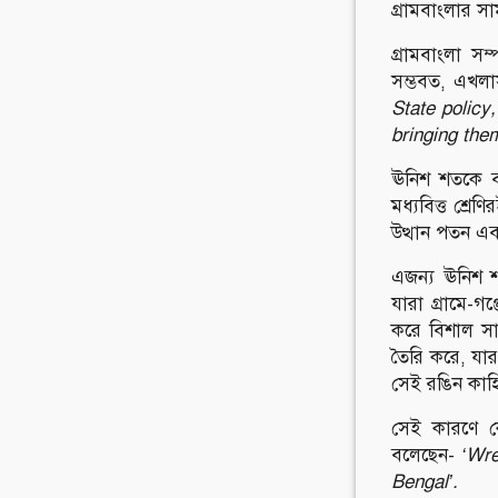
গ্রামবাংলার স
গ্রামবাংলা স
সম্ভবত, এখলা
State policy,
bringing them
ঊনিশ শতকে বা
মধ্যবিত্ত শ্র
উত্থান পতন এব
এজন্য ঊনিশ শ
যারা গ্রামে-
করে বিশাল সাম
তৈরি করে, যা
সেই রঙিন কাহ
সেই কারণে ক
বলেছেন-
‘Wre
Bengal’.