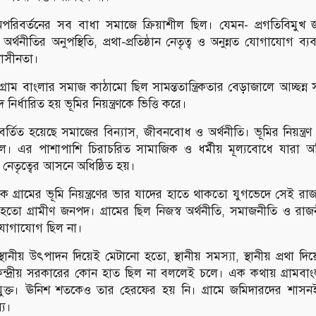
রিবর্তনের সব বাধা সমাজে ক্রিয়াশীল ছিল। যেমন- প্রগতিবিমুখ 
্থনীতির অনুপস্থিতি, প্রথা-প্রতিষ্ঠান নেতৃত্ব ও অনুন্নত যোগাযোগ ব্যবস্থ
াসীনতা।
াম বাংলার সমাজ কাঠামো ছিল সামন্ততান্ত্রিকতার বেড়াজালে আচ্ছন্ন সমা
নির্ধারিত হয় ভূমির নিয়ন্ত্রণকে ভিত্তি করে।
র্তিত হয়েছে সমাজের বিন্যাস, জীবনবোধ ও অর্থনীতি। ভূমির নিয়ন্ত্র
 এর পাশাপাশি চিরাচরিত সামাজিক ও ধর্মীয় মূল্যবোধে যারা অভিজ্
নেতৃত্বের আসনে অধিষ্ঠিত হয়।
কে গ্রামের ভূমি নিয়ন্ত্রণের ভার যাদের হাতে থাকতো যুগভেদে সেই র
তো গ্রামীণ জনপদ। গ্রামের ছিল নিজস্ব অর্থনীতি, সমাজনীতি ও রাজ
 যোগাযোগ ছিল না।
া স্থানীয় উৎপাদন দিয়েই মেটানো হতো, স্থানীয় সমস্যা, স্থানীয় প্রথা দ
্দ্রীয় সরকারের কোন হাত ছিল না বললেই চলে। এক কথায় গ্রামবা
রভাবমুক্ত। ঊনিশ শতকেও তার হেরফের হয় নি। গ্রামে জমিদারদের শাস
্য।