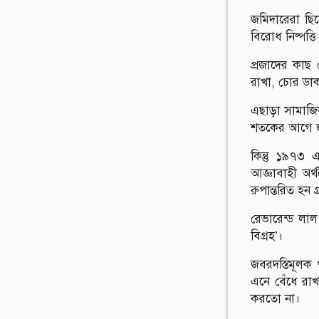
জমিদারেরা ছিলে
বিরোধ নিষ্পত্ত
প্রজাদের কাছ
রাখা, চোর ডাক
এছাড়া সামাজিক
শতকের আগে জম
কিন্তু ১৯৭৩ 
আজ্ঞাবাহী অর
রুপান্তরিত হন 
রেভারেন্ড লা
বিগ্রহ’।
জবরদস্তিমূলক
এনে বেঁধে রাখ
করতো না।