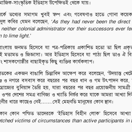
ামাজিক-সাংস্কৃতিক ইতিহাস উপেক্ষিতই থেকে যায়।
ম্পর্কে তথ্যের সমাগম খুবই স্বল্প এবং গবেষণাও হাতে গোনা কয়
সুল কবির যেমন বলেছেন,
‘As they had never been the direct 
 neither colonial administrator nor their successors ever fe
 to lime light.’
ংলায় জনমত হিসেবে যা পত্র-পত্রিকায় প্রকাশিত হতো তা ছিল প্রকৃ
েণিরই মতামত ও জিজ্ঞাসা। আর ইতিহাস হিসেবে যা পাঠ্য ছিল তাও ঐ বি
ং শাসকগোষ্ঠীর বাছাইকৃত কিছু ব্যক্তির কার্যকলাপ।
তকের একজন বাঙালি চিন্তাবিদ আক্ষেপ করে বলেছেন, ‘উদয়াস্ত খেটে
গঞ্জে ও নগরে বসবাস করে বছরের পর বছর ধান ও গম উৎপাদন করে, য
্রাজ্যের বুনিয়াদ তৈরি হয়, যারা বছরের পর বছর প্রয়োজনীয় সামগ্রী ব
র ওপর দেশের সমগ্র বাণিজ্য ও খ্যাতি নির্ভর করে যাকে আমরা আখ্যা
িনীর ধারে কাছেও নেই…….সেই মেহনতি মানুষের কোন স্থান।
োন কোন পন্ডিত তাদেরকে ‘ইতিহাস বিহীন লোক’ হিসেবে আখ্যা
tched victims of circumstances than active participants in t