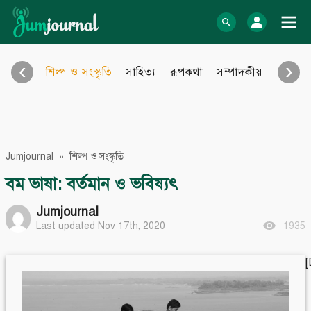
Skip
to
log In
content
‹
›
শিল্প ও সংস্কৃতি
সাহিত্য
রূপকথা
সম্পাদকীয়
আইন আ
Bangla Blog
English Blog
অনুবাদ
বিবিধ
eBook
Photo Gallery
Jumjournal
»
শিল্প ও সংস্কৃতি
Audio Archive
Video Archive
বম ভাষা: বর্তমান ও ভবিষ্যৎ
Learn more
Support
Jumjournal
Last updated Nov 17th, 2020
1935
About Us
Contact
How to
Contribute
Privacy policy
Submit files
Terms & Conditions
FAQ
Sitemap