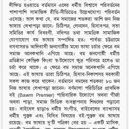
দীক্ষিত হওয়াতে বর্তমানে এদের ধর্মীয় বিশ্বাসে পরিবর্তনের
পাশাপাশি সামাজিক রীতি-নীতিতেও উল্লেখযোগ্য পরিবর্তন
এসেছে। ভাল কথা যে, বম সমাজের শতকরা আশি জন নিজ
ভাষায় লেখাপড়া জানে। চিঠিপত্র, লেনদেন, হিসাবপত্র, সভা
সমিতির কার্য বিবরণী, নথিপত্র তথা সামগ্রিক সামাজিক
যোগাযোগ বম ভাষায় সম্পাদিত হত। পার্বত্য চট্টগ্রামে
বসবাসরত আদিবাসী জনগোষ্টীর মধ্যে ভাষা চর্চার ক্ষেত্রে বম
সমাজ অনেকখানি এগিয়ে আছে। বম জনগোষ্টী ধর্মীয়
প্রতিষ্ঠান কেন্দ্রিক কিংবা স্ব-উদ্যোগে ক্ষুদ্র পরিসরে হলেও তা
চর্চা করে থাকে। এ ক্ষেত্রে বম সমাজ অনেকখানি এগিয়ে
আছে। এই ভাষায় তারা চিঠিপত্র, হিসাব-নিকাশসহ দরকারী
সকল কাজ করে থাকেন। বর্তমানে বমদের শতকরা ৮০ জন
নিজ ভাষায় লেখাপড়া জানেন। বর্ণমালা পরিচিতির প্রাথমিক
বই (Bawm Premier) পারিবারিক উদ্যোগে অথবা গীর্জা
অথবা পাড়া, সমাজ ভিত্তিক ব্যবস্থাপনায় শিশুদের পড়ানো
হয়। বাইবেল ছাড়াও ধর্মীয় সংগীত, বাইবেলের ব্যাখ্যাসহ
ধর্মীয় পুস্তক এবং বিবিধ বিষয়ের বই-পুস্তক বম ভাষায়
রয়েছে। বম ভাষায় দু’টি পত্রিকা বের হয় – একটি মাসিক,