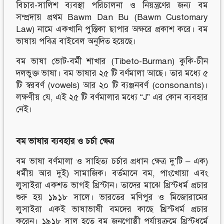
বিচার-সালিশ ব্যবস্থা পরিচালনা ও নিয়ন্ত্রণের জন্য বম
সম্প্রদায় প্রথম Bawm Dan Bu (Bawm Customary
Law) নামে একখানি পুস্তিকা ছাপার অক্ষরে প্রকাশ করে। বম
ভাষায় পবিত্র বাইবেল অনূদিত হয়েছে।
বম ভাষা ভোট-বর্মী শাখার (Tibeto-Burman) কুকি-চীন
দলভুক্ত ভাষা। বম ভাষার ২৫ টি বর্ণমালা আছে। তার মধ্যে ৫
টি স্বরবর্ণ (vowels) আর ২০ টি ব্যঞ্জনবর্ণ (consonants)।
লক্ষণীয় যে, এই ২৫ টি বর্ণমালার মধ্যে “J” এর কোন ব্যবহার
নেই।
বম
ভাষার
ব্যবহার
ও
চর্চা
ক্ষেত্র
বম ভাষা বর্ণমালা ও সাহিত্য চর্চার প্রধান ক্ষেত্র দু’টি – এক)
ধর্মীয় আর দুই) সামাজিক। বর্তমানে বম, পাংখোয়া এবং
লুসাইরা একশত ভাগই খ্রিস্টান। তাদের মাঝে খ্রিস্টধর্ম প্রচার
শুরু হয় ১৯১৮ সালে। ভারতের মণিপুর ও মিজোরামের
লুসাইরা একই ভাষাভাষী বমদের কাছে খ্রিস্টধর্ম প্রচার
করেন। ১৯১৮ সাল হতে বম জনগোষ্ঠী পর্যায়ক্রমে খ্রিস্টধর্মে