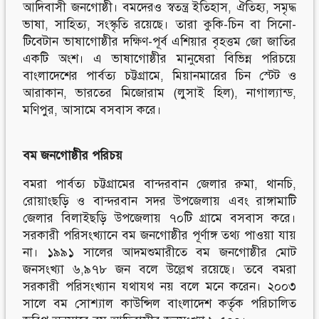
আদিবাসী জনগোষ্ঠী। বমদেরও স্বতন্ত্র ইতিহাস, ঐতিহ্য, সমৃদ্ধ
ভাষা, সাহিত্য, সংস্কৃতি রয়েছে। তারা কুকি-চিন বা সিনো-
টিবেটান ভাষাগোষ্ঠীর দক্ষিণ-পূর্ব এশিয়ার বৃহত্তম জো জাতির
একটি অংশ। এ ভাষাগোষ্ঠীর মানুষেরা বিভিন্ন পরিচয়ে
বাংলাদেশের পার্বত্য চট্টগ্রামে, মিয়ানমারের চিন স্টেট ও
আরাকান, ভারতের মিজোরাম (লুসাই হিল), নাগাল্যান্ড,
মণিপুর, আসামে বসবাস করে।
বম
জনগোষ্ঠীর
পরিচয়
বমরা পার্বত্য চট্টগ্রামের বান্দরবান জেলার রুমা, থানচি,
রোয়াংছড়ি ও বান্দরবান সদর উপজেলায় এবং রাঙ্গামাটি
জেলার বিলাইছড়ি উপজেলায় ৭০টি গ্রামে বসবাস করে।
সরকারী পরিসংখ্যানে বম জনগোষ্ঠীর পূর্ণাঙ্গ তথ্য পাওয়া যায়
না। ১৯৯১ সালের আদমশুমারীতে বম জনগোষ্ঠীর মোট
জনসংখ্যা ৬,৯৭৮ জন বলে উল্লেখ রয়েছে। তবে বমরা
সরকারী পরিসংখ্যান যথাযথ নয় বলে মনে করেন। ২০০৩
সালে বম সোশ্যাল কাউন্সিল বাংলাদেশ কর্তৃক পরিচালিত