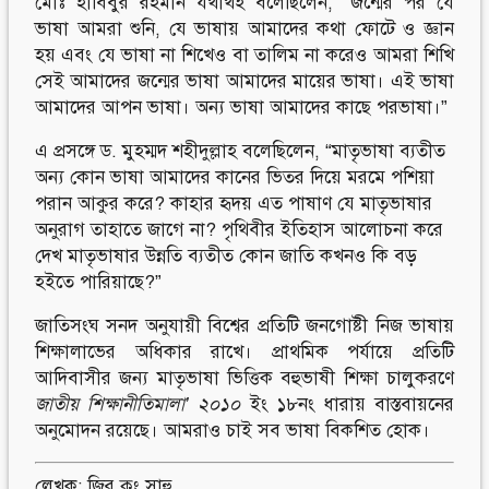
মোঃ হাবিবুর রহমান যথার্থই বলেছিলেন, “জন্মের পর যে
ভাষা আমরা শুনি, যে ভাষায় আমাদের কথা ফোটে ও জ্ঞান
হয় এবং যে ভাষা না শিখেও বা তালিম না করেও আমরা শিখি
সেই আমাদের জন্মের ভাষা আমাদের মায়ের ভাষা। এই ভাষা
আমাদের আপন ভাষা। অন্য ভাষা আমাদের কাছে পরভাষা।”
এ প্রসঙ্গে ড. মুহম্মদ শহীদুল্লাহ বলেছিলেন, “মাতৃভাষা ব্যতীত
অন্য কোন ভাষা আমাদের কানের ভিতর দিয়ে মরমে পশিয়া
পরান আকুর করে? কাহার হৃদয় এত পাষাণ যে মাতৃভাষার
অনুরাগ তাহাতে জাগে না? পৃথিবীর ইতিহাস আলোচনা করে
দেখ মাতৃভাষার উন্নতি ব্যতীত কোন জাতি কখনও কি বড়
হইতে পারিয়াছে?”
জাতিসংঘ সনদ অনুযায়ী বিশ্বের প্রতিটি জনগোষ্টী নিজ ভাষায়
শিক্ষালাভের অধিকার রাখে। প্রাথমিক পর্যায়ে প্রতিটি
আদিবাসীর জন্য মাতৃভাষা ভিত্তিক বহুভাষী শিক্ষা চালুকরণে
জাতীয়
শিক্ষানীতিমালা
’
২০১০
ইং ১৮নং ধারায় বাস্তবায়নের
অনুমোদন রয়েছে। আমরাও চাই সব ভাষা বিকশিত হোক।
লেখক: জির কুং সাহু