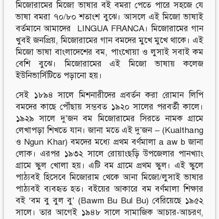
মিজোরামের মিজো ভাষার বই বমরা পেতে পারে সহজে যে
ভাষা বমরা ৭০/৮০ শতাংশ বুঝে। আসলে এই মিজো ভাষাই
বর্তমানে আমাদের LINGUA FRANCA। মিজোরামের গান
খুবই জনপ্রিয়, মিজোরামের গান বমদের মুখে মুখে থাকে। এই
মিজো ভাষা বাংলাদেশের বম, পাংখোয়া ও লুসাই সবাই কম
বেশি বুঝে। মিজোরামের এই মিজো ভাষায় কলেজ
ইউনিভার্সিটিতে পড়ানো হয়।
সেই ১৮৯৪ সালে মিশনারীদের প্রবর্তন করা রোমান লিপি
বমদের কাছে পৌঁছায় সম্ভবত ১৯২০ সালের পরবর্তী কালে।
১৯২৯ সালে দু’জন বম মিজোরামের সিরতে নামক গ্রামে
লেখাপড়া শিখতে যান। জানা মতে এই দু’জন – (Kualthang
ও Ngun Khar) বমদের মধ্যে প্রথম বর্ণমালা ‍a aw b জানা
লোক। এরপর ১৯৩২ সালে রোয়াংছড়ি উপজেলার পানখ্যাং
গ্রামে স্কুল খোলা হয়। এটি বম গ্রামে প্রথম স্কুল। এই স্কুলে
পাঠ্যবই হিসেবে মিজোরাম থেকে আনা মিজো/লুসাই ভাষার
পাঠ্যবই ব্যবহৃত হত। বইয়ের আকারে বম বর্ণমালা শিক্ষার
বই ‘বম বু বুল বু’ (Bawm Bu Bul Bu) বেরিয়েছে ১৯৫২
সালে। তার আগেই ১৯৪৮ সালে সামাজিক আচার-আচরণ,