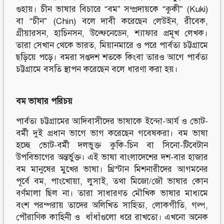
গুহায়। চীন ভাষার বিচারে “বম” সম্প্রদায়কে “কুকী” (Kuki)
বা “চীন” (Chin) বলে দাবী করেছেন লেউইন, রীবেক,
গ্রীয়ারসন, হাচিনসন, উল্ফেনেডেন, শ্যাফার প্রমূখ লেখক।
তারা সেখান থেকে ভারত, মিয়ানমারে ও পরে পার্বত্য চট্টগ্রামে
ছড়িয়ে পড়ে। বমরা সপ্তদশ শতকে কিংবা তারও আগে পার্বত্য
চট্টগ্রামে বসতি স্থাপন করেছেন বলে ধারণা করা হয়।
বম
ভাষার
পরিচয়
পার্বত্য চট্টগ্রামের আদিবাসীদের ভাষাকে ইন্দো-আর্য ও ভোট-
বর্মী দুই প্রধান ভাগে ভাগ করেছেন গবেষকরা। বম ভাষা
হচ্ছে ভোট-বর্মী দলভুক্ত কুকি-চিন বা সিনো-টিবেটান
উপবিভাগের অন্তর্ভুক্ত। এই ভাষা বাংলাদেশের দশ-বার হাজার
বম মানুষের মুখের ভাষা। খ্রিস্টান মিশনারীদের আগমনের
পূর্বে বম, পাংখোয়া, লুসাই, তথা মিজো/জৌ ভাষার কোন
বর্ণমালা ছিল না। তারা সাধারণত মৌখিক ভাষার মাধ্যমে
বংশ পরম্পরায় তাদের অলিখিত সাহিত্য, লোকগীতি, গল্প,
পৌরাণিক কাহিনী ও ধাঁধাঁগুলো ধরে রাখতো। এখনো অনেক