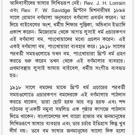
আদিবাসীদের ভাষার লিখিতরূপ নেই। Rev. J. H. Lorrain
এবং Rev. F. W. Savidge খ্রিস্টান মিশনারীদ্বয় ১৮৯৪
সালে রোমান বর্ণমালা অনুসরণে বর্ণমালা প্রবর্তন করেন। তা
দিয়ে বাইবেলের অংশ, ধর্মীয় শিক্ষার পুস্তিকা, অভিধান ইত্যাদি
প্রকাশ করেন। মিজোরাম থেকে আগত লুসাই ধর্ম প্রচারকগণ
এই বর্ণমালা বম, পাংখোয়াদের মধ্যে প্রচলন করেন। এই
একই বর্ণমালা বম, পাংখোয়ারা ব্যবহার করে। ১৯১৮ সালের
পরবর্তী সময়গুলোতে যখন বম, পাংখোয়ারা খ্রিস্ট ধর্ম গ্রহণ
করতে শুরু করেন তখন থেকে এই বর্ণমালার ব্যবহার।
প্রথমাবস্থায় লুসাই ভাষায় বাইবেল, ধর্মীয় সংগীত ব্যবহৃত
হত।
১৯১৮ সালে বমদের মাঝে খ্রিস্ট ধর্ম প্রচারের পরবর্তী
সময়গুলোতে প্রচারকগণ বমদেরকে এই বর্ণমালায় পাঠদান
করতে থাকেন, তারা ছোট হরফ আর বড় হরফ এবং শব্দ
গঠনের দু’একটি নমুনা সম্বলিত এক পৃষ্ঠার কাগজে পাঠদান
দিতে থাকেন। বাংলাদেশের দশ বারো হাজার বম জনমানুষের
লিখিতরূপে ভাষার ব্যবহার এবং তার চর্চার ইতিহাস কিন্তু খুব
দীর্ঘ নয়। তবে বম ভাষার জনমানুষের ভালো দিক হলো