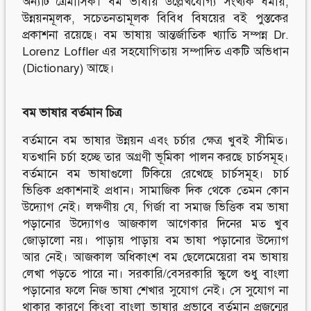
অন্যটি ত্রৈমাসিক। বম ভাষায় উল্লেখযোগ্য সংখ্যক ধর্মীয়,
উন্নয়নমূলক, সচেতনতামূলক বিবিধ বিষয়ের বই পুস্তকের
প্রকাশনা রয়েছে। বম ভাষায় আন্তর্জাতিক খ্যাতি সম্পন্ন Dr.
Lorenz Loffler এর সহযোগিতায় সম্পাদিত একটি অভিধান
(Dictionary) আছে।
বম
ভাষার
বর্তমান
চিত্র
বর্তমানে বম ভাষার উন্নয়ন এবং চর্চার ক্ষেত্র খুবই সীমিত।
যতখানি চর্চা হচ্ছে তার অগ্রণী ভূমিকা পালন করছে চার্চসমূহ।
বর্তমানে বম ভাষাগুলো টিকিয়ে রেখেছে চার্চসমূহ। চার্চ
ভিত্তিক প্রকাশনাই প্রধান। সামাজিক দিক থেকে তেমন কোন
উদ্যোগ নেই। লক্ষণীয় যে, গির্জা বা সমাজ ভিত্তিক বম ভাষা
পড়ানোর উদ্যোগও আজকাল আগেকার দিনের মত খুব
জোড়ালো নয়। পাড়ায় পাড়ায় বম ভাষা পড়ানোর উদ্যোগ
আর নেই। আজকাল অধিকাংশ বম ছেলেমেয়েরা বম ভাষায়
লেখা পড়তে পারে না। সরকারি/বেসরকারি স্কুলে শুধু বাংলা
পড়ানোর ফলে নিজ ভাষা শেখার সুযোগ নেই। সে সুযোগ না
থাকার কারণে কিংবা বাংলা ভাষার প্রভাবে বর্তমান প্রজন্মের