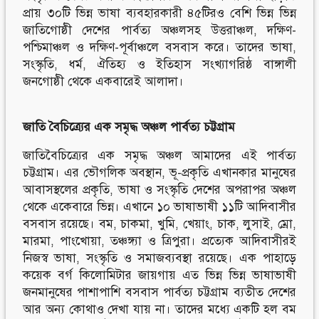
প্রায় ৩০টি ভিন্ন ভাষা ব্যবহারকারী ৪৫টিরও বেশি ভিন্ন ভিন্ন
জাতিগোষ্ঠী দেশের পার্বত্য অঞ্চলসহ উত্তরাঞ্চল, দক্ষিণ-
পশ্চিমাঞ্চল ও দক্ষিণ-পূর্বাঞ্চলে বসবাস করে। তাদের ভাষা,
সংস্কৃতি, ধর্ম, ঐতিহ্য ও ইতিহাস সংখ্যাগরিষ্ঠ বাঙ্গালী
জনগোষ্ঠী থেকে একবারেই আলাদা।
জাতি বৈচিত্র্যের
এক
সমৃদ্ধ
অঞ্চল
পার্বত্য
চট্টগ্রাম
জাতিবৈচিত্র্যের এক সমৃদ্ধ অঞ্চল আমাদের এই পার্বত্য
চট্টগ্রাম। এর ভৌগলিক অবস্থান, ভূ-প্রকৃতি এখানকার মানুষের
আবাসস্থলের প্রকৃতি, ভাষা ও সংস্কৃতি দেশের অপরাপর অঞ্চল
থেকে একেবারে ভিন্ন। এখানে ১০ ভাষাভাষী ১১টি আদিবাসীর
বসবাস রয়েছে। বম, চাকমা, খুমি, খেয়াং, চাক, লুসাই, ম্রো,
মারমা, পাংখোয়া, তঞ্চঙ্গ্যা ও ত্রিপুরা। প্রত্যেক আদিবাসীরই
নিজস্ব ভাষা, সংস্কৃতি ও সমাজব্যবস্থা রয়েছে। এক পাহাড়ে
কয়েক বর্গ কিলোমিটার জায়গায় এত ভিন্ন ভিন্ন ভাষাভাষী
জনমানুষের পাশাপাশি বসবাস পার্বত্য চট্টগ্রাম ব্যতীত দেশের
আর অন্য কোথাও দেখা যায় না। তাদের মধ্যে একটি হল বম