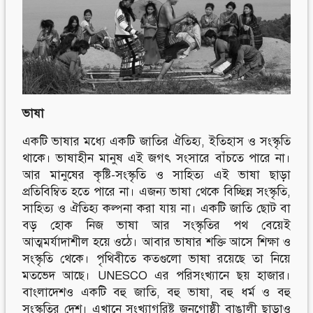
Follow Us
Engage with us
Facebook
Invite Jumjournal Team
Twitter
Be a representative
Youtube
Be a partner
Google+
Be a volunteer
Instagram
ভাষা
একটি ভাষার মধ্যে একটি জাতির ঐতিহ্য, ইতিহাস ও সংস্কৃতি
থাকে। ভাষাহীন মানুষ এই জগৎ সংসারে বাঁচতে পারে না।
আর মানুষের কৃষ্টি-সংস্কৃতি ও সাহিত্য এই ভাষা ছাড়া
প্রতিবিম্বিত হতে পারে না। এজন্য ভাষা থেকে বিচ্ছিন্ন সংস্কৃতি,
সাহিত্য ও ঐতিহ্য কল্পনা করা যায় না। একটি জাতি ছোট বা
বড় হোক নিজ ভাষা আর সংস্কৃতির পথ বেয়েই
আত্মমর্যাদাশীল হয়ে ওঠে। আবার ভাষার শক্তি আসে শিক্ষা ও
সংস্কৃতি থেকে। পৃথিবীতে কতগুলো ভাষা রয়েছে তা নিয়ে
মতভেদ আছে। UNESCO এর পরিসংখ্যানে ছয় হাজার।
বাংলাদেশও একটি বহু জাতি, বহু ভাষা, বহু ধর্ম ও বহু
সংস্কৃতির দেশ। এখানে সংখ্যাগরিষ্ট জনগোষ্ঠী বাঙালী ছাড়াও