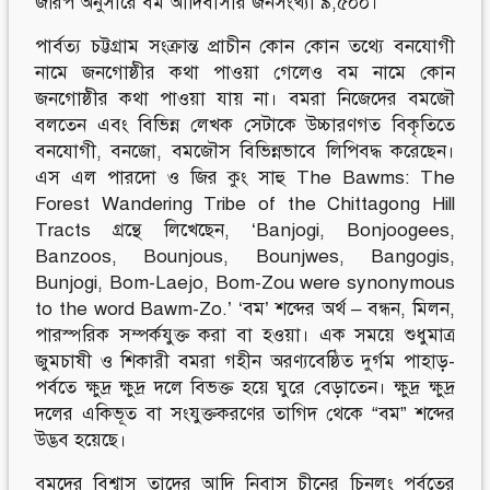
জরিপ অনুসারে বম আদিবাসীর জনসংখ্যা ৯,৫০০।
পার্বত্য চট্টগ্রাম সংক্রান্ত প্রাচীন কোন কোন তথ্যে বনযোগী
নামে জনগোষ্ঠীর কথা পাওয়া গেলেও বম নামে কোন
জনগোষ্ঠীর কথা পাওয়া যায় না। বমরা নিজেদের বমজৌ
বলতেন এবং বিভিন্ন লেখক সেটাকে উচ্চারণগত বিকৃতিতে
বনযোগী, বনজো, বমজৌস বিভিন্নভাবে লিপিবদ্ধ করেছেন।
এস এল পারদো ও জির কুং সাহু The Bawms: The
Forest Wandering Tribe of the Chittagong Hill
Tracts গ্রন্থে লিখেছেন, ‘Banjogi, Bonjoogees,
Banzoos, Bounjous, Bounjwes, Bangogis,
Bunjogi, Bom-Laejo, Bom-Zou were synonymous
to the word Bawm-Zo.’ ‘বম’ শব্দের অর্থ – বন্ধন, মিলন,
পারস্পরিক সম্পর্কযুক্ত করা বা হওয়া। এক সময়ে শুধুমাত্র
জুমচাষী ও শিকারী বমরা গহীন অরণ্যবেষ্ঠিত দুর্গম পাহাড়-
পর্বতে ক্ষুদ্র ক্ষুদ্র দলে বিভক্ত হয়ে ঘুরে বেড়াতেন। ক্ষুদ্র ক্ষুদ্র
দলের একিভূত বা সংযুক্তকরণের তাগিদ থেকে “বম” শব্দের
উদ্ভব হয়েছে।
বমদের বিশ্বাস তাদের আদি নিবাস চীনের চিনলুং পর্বতের