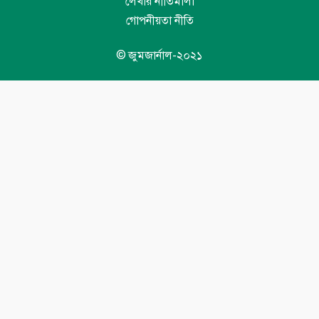
লেখার নীতিমালা
গোপনীয়তা নীতি
© জুমজার্নাল-২০২১