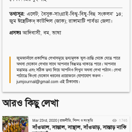
তথ্যসূত্র:
এলেট; বৈসুক-সাংগ্রাই-বিঝু-বিষু-বিহু সংকলন’ ১৪;
জুম ঈস্থেটিকস্ কাউন্সিল (জাক); রাঙ্গামাটি পার্বত্য জেলা।
প্রসঙ্গঃ
আদিবাসী
,
বম
,
ভাষা
জুমজার্নালে প্রকাশিত লেখাসমূহে তথ্যমূলক ভুল-ভ্রান্তি থেকে যেতে পারে
অথবা যেকোন লেখার সাথে আপনার ভিন্নমত থাকতে পারে। আপনার
মতামত এবং সঠিক তথ্য দিয়ে আপনিও লিখুন অথবা লেখা পাঠান। লেখা
পাঠাতে কিংবা যেকোন ধরনের প্রয়োজনে যোগাযোগ করুন -
jumjournal@gmail.com এই ঠিকানায়।
আরও কিছু লেখা
Mar 23rd, 2020
|
রাজনীতি
,
শিল্প ও সংস্কৃতি
1748
সাঁওতাল, সান্তাল, সান্থাল, সাঁওতাড়, সান্তাড় নাকি