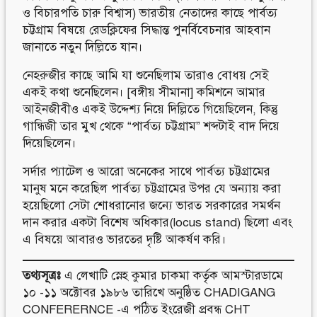
ও বিচারপতি চারু বিশ্বাস) ভারতীয় নেতাদের কাছে পার্বত্য
চট্টগ্রাম বিষয়ে রেডক্লিফের সিদ্ধান্ত পুনর্বিবেচনার আহবান
জানাতে নতুন দিল্লিতে যান।
নেহরুজীর কাছে আমি যা শুনেছিলাম তারাও বোধয় সেই
একই কথা শুনেছিলেন। [বঙ্গীয় সীমানা] কমিশনে আমার
আইনজীবীও একই উদ্দেশ্য নিয়ে দিল্লিতে গিয়েছিলেন, কিন্তু
গান্ধিজী তার মুখ থেকে “পার্বত্য চট্টগ্রাম” শব্দটাই বাদ দিয়ে
দিয়েছিলেন।
সর্দার প্যাটেল ও আরো অনেকের সাথে পার্বত্য চট্টগ্রামের
মানুষ মনে করেছিল পার্বত্য চট্টগ্রামের উপর যে অন্যায় করা
হয়েছিলো সেটা শোধরানোর জন্যে ভারত সরকারের সমর্থন
দান করার একটা বিশেষ অধিকার(locus stand) ছিলো এবং
এ বিষয়ে আবারও ভারতের দৃষ্টি আকর্ষণ করি।
তথ্যসূত্রঃ
এ লেখাটি স্নেহ কুমার চাকমা কর্তৃক আমস্টারডামে
১০ -১১ অক্টোবর ১৯৮৬ তারিখে অনুষ্ঠিত CHADIGANG
CONFERERNCE -এ পঠিত ইংরেজী প্রবন্ধ CHT