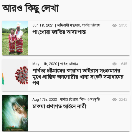
আরও কিছু লেখা
Jun 1st, 2021
|
আদিবাসী সম্প্রদায়
,
পার্বত্য চট্টগ্রাম
2398
পাংখোয়া জাতির আদ্যাপান্ত
May 11th, 2020
|
পার্বত্য চট্টগ্রাম
1645
পার্বত্য চট্টগ্রামের করোনা ভাইরাস সংক্রমণের
মুখে প্রান্তিক জনগোষ্ঠীর খাদ্য সংকট সমাধানের
পথ
Aug 17th, 2020
|
পার্বত্য চট্টগ্রাম
,
শিল্প ও সংস্কৃতি
2242
চাকমা প্রথাগত আইনে নারী