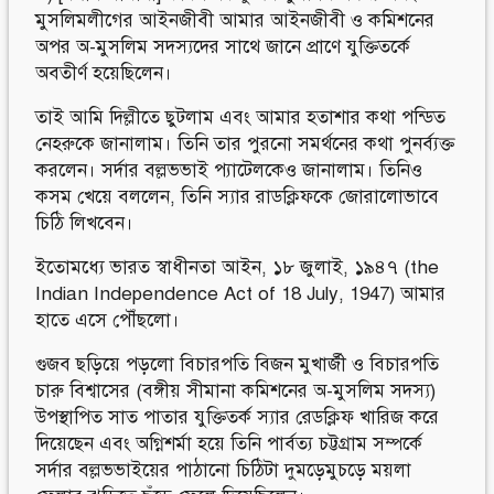
মুসলিমলীগের আইনজীবী আমার আইনজীবী ও কমিশনের
অপর অ-মুসলিম সদস্যদের সাথে জানে প্রাণে যুক্তিতর্কে
অবতীর্ণ হয়েছিলেন।
তাই আমি দিল্লীতে ছুটলাম এবং আমার হতাশার কথা পন্ডিত
নেহরুকে জানালাম। তিনি তার পুরনো সমর্থনের কথা পুনর্ব্যক্ত
করলেন। সর্দার বল্লভভাই প্যাটেলকেও জানালাম। তিনিও
কসম খেয়ে বললেন, তিনি স্যার রাডক্লিফকে জোরালোভাবে
চিঠি লিখবেন।
ইতোমধ্যে ভারত স্বাধীনতা আইন, ১৮ জুলাই, ১৯৪৭ (the
Indian Independence Act of 18 July, 1947) আমার
হাতে এসে পৌঁছলো।
গুজব ছড়িয়ে পড়লো বিচারপতি বিজন মুখার্জী ও বিচারপতি
চারু বিশ্বাসের (বঙ্গীয় সীমানা কমিশনের অ-মুসলিম সদস্য)
উপস্থাপিত সাত পাতার যুক্তিতর্ক স্যার রেডক্লিফ খারিজ করে
দিয়েছেন এবং অগ্নিশর্মা হয়ে তিনি পার্বত্য চট্টগ্রাম সম্পর্কে
সর্দার বল্লভভাইয়ের পাঠানো চিঠিটা দুমড়েমুচড়ে ময়লা