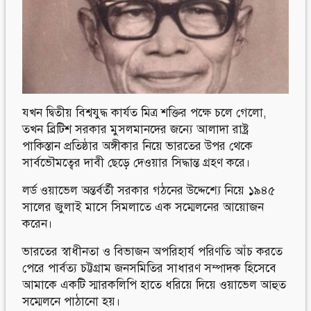
Follow Us
Engage with us
Facebook
Invite Jumjournal Team
Twitter
Be a representative
Youtube
Be a partner
Google+
Be a volunteer
Instagram
যখন দ্বিতীয় বিশ্বযুদ্ধ কার্যত মিত্র শক্তির পক্ষে চলে গেলো,
তখন ব্রিটিশ সরকার মুসলমানদের জন্যে আলাদা রাষ্ট্র
পাকিস্তান প্রতিষ্ঠার অঙ্গীকার নিয়ে ভারতের উপর থেকে
সার্বভৌমত্বের দাবী ছেড়ে দেওয়ার সিদ্ধান্ত গ্রহণ করে।
লর্ড ওয়াভেল অন্তর্বর্তী সরকার গঠনের উদ্দেশ্যে নিয়ে ১৯৪৫
সালের জুলাই মাসে সিমলাতে এক সম্মেলনের আয়োজন
করেন।
ভারতের স্বাধীনতা ও বিভাজন অপরিহার্য পরিণতি আঁচ করতে
পেরে পার্বত্য চট্টগ্রাম জনসমিতির সাধারণ সম্পাদক হিসেবে
আমাকে একটি স্মারকলিপি হাতে ধরিয়ে দিয়ে ওয়াভেল আহুত
সম্মেলনে পাঠানো হয়।