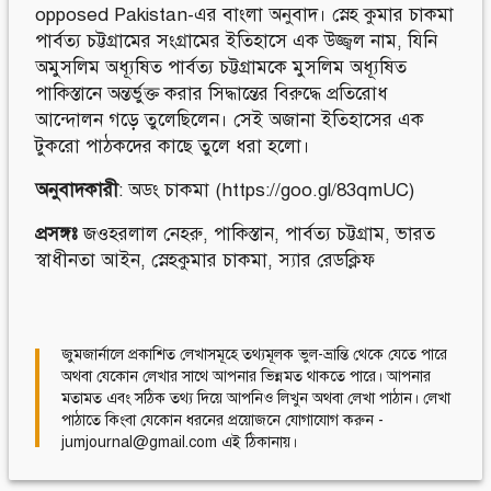
opposed Pakistan-এর বাংলা অনুবাদ। স্নেহ কুমার চাকমা
পার্বত্য চট্টগ্রামের সংগ্রামের ইতিহাসে এক উজ্জ্বল নাম, যিনি
অমুসলিম অধ্যূষিত পার্বত্য চট্টগ্রামকে মুসলিম অধ্যূষিত
পাকিস্তানে অন্তর্ভুক্ত করার সিদ্ধান্তের বিরুদ্ধে প্রতিরোধ
আন্দোলন গড়ে তুলেছিলেন। সেই অজানা ইতিহাসের এক
টুকরো পাঠকদের কাছে তুলে ধরা হলো।
অনুবাদকারী
: অডং চাকমা (
https://goo.gl/83qmUC
)
প্রসঙ্গঃ
জওহরলাল নেহরু
,
পাকিস্তান
,
পার্বত্য চট্টগ্রাম
,
ভারত
স্বাধীনতা আইন
,
স্নেহকুমার চাকমা
,
স্যার রেডক্লিফ
জুমজার্নালে প্রকাশিত লেখাসমূহে তথ্যমূলক ভুল-ভ্রান্তি থেকে যেতে পারে
অথবা যেকোন লেখার সাথে আপনার ভিন্নমত থাকতে পারে। আপনার
মতামত এবং সঠিক তথ্য দিয়ে আপনিও লিখুন অথবা লেখা পাঠান। লেখা
পাঠাতে কিংবা যেকোন ধরনের প্রয়োজনে যোগাযোগ করুন -
jumjournal@gmail.com এই ঠিকানায়।