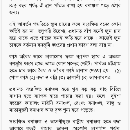
৪/৫ বছর পর্যন্ত ঐ স্থান পতিত রাখা হয় বনাঞ্চল গড়ে ওঠার
জন্য।
এই আবর্তন পদ্ধতিতে জুম চাষের ফলে সংরক্ষিত বনের কোন
ক্ষতিই হয় না। তদুপরি উল্লেখ্য, প্রধানত বাঁশ বনেই জুম চাষ
হয়ে থাকে এতে গাছের কমই ক্ষতি হয়ে থাকে । কাজেই জুম
চাষকে বর্তমান বনভূমি ধ্বংসের প্রধান কারণ বলা যায় না।
কাঠ অবৈধ ভাবে চালানোর ফলে ব্যাপক হারে এ অঞ্চলে
বনভূমি ধ্বংস হচ্ছে তাতে কোন সন্দেহ নেইট। পার্বত্য চট্টগ্রাম
হতে চার ভাবে বৈধ ও অবৈধ কাঠ চালান দেওয়া হয়। (১)
গোল কাঠ (২) রদ্দা ও বল্লি (৩) জ্বালানী (৪) আসবাবপত্র।
প্রধানত সংরক্ষিত বনাঞ্চল হতে খুব বড় বড় গাছ বিভিন্ন
বাগান হতে ব্যাপক হারে পাচার করা হয়। ফলে দুইশ’
বছরের কাচালং মাইনি বনাঞ্চল, রেংখং বনাঞ্চল, সাঙ্গু ও
মাতামুহুরী বনাঞ্চল আজ বৃক্ষ শূন্য হয়ে পড়েছে।
সংরক্ষিত বনাঞ্চল ও অশ্রেণীভুক্ত রাষ্ট্রীয় বনাঞ্চল হতে রদ্দা
আকারে কড়ই, গামার, জারুল, মেহগনি, চাপলিশ, গর্জন,