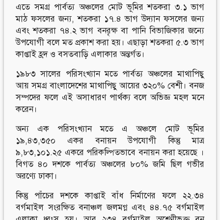
এতে সমগ্র পার্বত্য অঞ্চলের মোট ভূমির শতকরা ৩.১ ভাগ
মাঠ ফসলের জন্য, শতকরা ১৭.৪ ভাগ উদ্যান ফসলের জন্য
এবং শতকরা ৭৪.২ ভাগ বনরৃক্ষ বা পানি বিভাজিকার জন্যে
উপযোগী বলে মত প্রকাশ করা হয়। এছাড়া শতকরা ৫.৩ ভাগ
কাপ্তাই হ্রদ ও বসতবাড়ি এলাকার অন্তর্গত।
১৯৮৩ সালের পরিসংখ্যান মতে পার্বত্য অঞ্চলের মাথাপিছু
আয় সমগ্র বাংলাদেশের মাথাপিছু আয়ের ৩২০% বেশী। বনজ
সম্পদের ফলে এই অসাধারণ পার্থক্য বলে অভিজ্ঞ মহল মনে
করেন।
অন্য এক পরিসংখ্যান মতে এ অঞ্চলে মোট ভূমির
১৯,৪৩,৩৫০ একর বনায়ন উপযোগী কিন্তু মাত্র
৯,৮৩,১০১.২৫ একরে পরিকল্পিতভাবে বনায়ন করা হয়েছে ।
বিগত ৪০ দশকে পার্বত্য অঞ্চলের ৮০% জমি ছিল গভীর
অরণ্যে ঢাকা।
কিন্তু পাঁচের দশকে কাপ্তাই বাঁধ নির্মাণের ফলে ২২.৩৪
বর্গমাইল সংরক্ষিত বনাঞ্চল জলমগ্ন এবং ৪৪.৭৫ বর্গমাইল
এলাকা ধ্বংস হয়। আর ২৩৪ বর্গমাইল অশ্রেণীভুক্ত বন