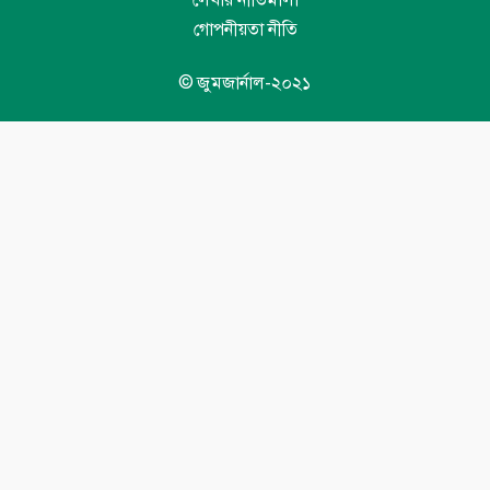
লেখার নীতিমালা
গোপনীয়তা নীতি
© জুমজার্নাল-২০২১