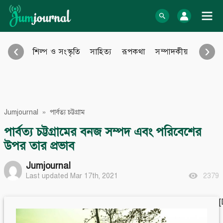
Skip
to
log In
content
‹
›
শিল্প ও সংস্কৃতি
সাহিত্য
রূপকথা
সম্পাদকীয়
আইন আ
Bangla Blog
English Blog
অনুবাদ
বিবিধ
eBook
Photo Gallery
Jumjournal
»
পার্বত্য চট্টগ্রাম
Audio Archive
Video Archive
পার্বত্য চট্টগ্রামের বনজ সম্পদ এবং পরিবেশের
উপর তার প্রভাব
Learn more
Support
Jumjournal
About Us
Contact
How to
Contribute
Last updated Mar 17th, 2021
2379
Privacy policy
Submit files
Terms & Conditions
FAQ
Sitemap