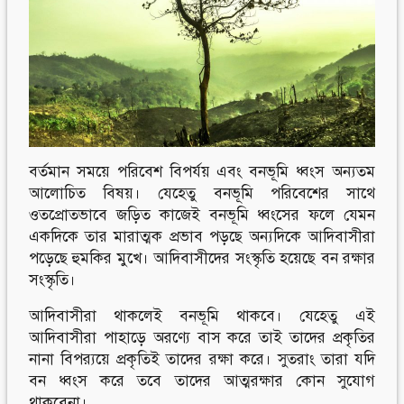
Follow Us
Engage with us
Facebook
Invite Jumjournal Team
Twitter
Be a representative
Youtube
Be a partner
Google+
Be a volunteer
Instagram
বর্তমান সময়ে পরিবেশ বিপর্যয় এবং বনভূমি ধ্বংস অন্যতম
আলোচিত বিষয়। যেহেতু বনভূমি পরিবেশের সাথে
ওতপ্রোতভাবে জড়িত কাজেই বনভূমি ধ্বংসের ফলে যেমন
একদিকে তার মারাত্মক প্রভাব পড়ছে অন্যদিকে আদিবাসীরা
পড়েছে হুমকির মুখে। আদিবাসীদের সংস্কৃতি হয়েছে বন রক্ষার
সংস্কৃতি।
আদিবাসীরা থাকলেই বনভূমি থাকবে। যেহেতু এই
আদিবাসীরা পাহাড়ে অরণ্যে বাস করে তাই তাদের প্রকৃতির
নানা বিপর‌্যয়ে প্রকৃতিই তাদের রক্ষা করে। সুতরাং তারা যদি
বন ধ্বংস করে তবে তাদের আত্মরক্ষার কোন সুযোগ
থাকবেনা।