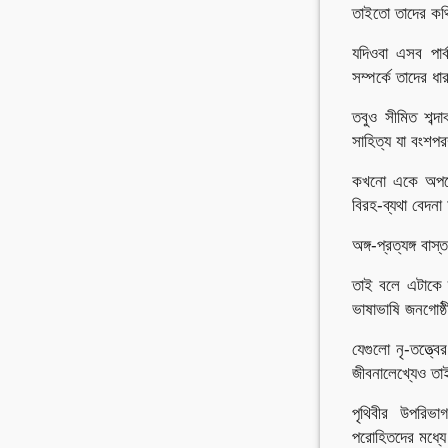
তাইতো তাদের কথি
যদিওবা এসব পার্
সম্পর্কে তাদের ধ
তবুও সীমিত শব্দ
সাহিত্য যা বংশপর
কখনো একে অপরের 
বিরহ-ব্যথা বেদনা
অঙ্গ-প্রত্যঙ্গ বা
তাই বলে এটাকে ত
ভাষাভাষি জনগোষ্
যেগুলো নৃ-তত্ত্ব
জীবনালেখ্যেও তা
পৃথিবীর উপরিভা
পরোহিতদের মধ্য