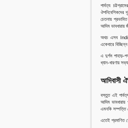
পার্বত্য চট্টগ্
ঔপনিবেশিকদের দৃ
চেতনায় প্রভাবি
আদিম ভাবধারায় জ
অথচ এসব Indig
একেবারে বিচ্ছিন্
এ দুর্গম পাহাড়
ধ্যান-ধারণায় সভ্
আদিবাসী ঐত
বস্তুত এই পার্ব
আদিম ভাবধারায় 
এমনকি সম্পত্তি 
এতেই প্রমাণিত যে