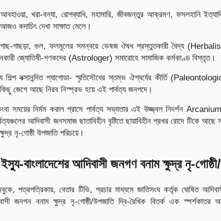
আবহাওয়া, খরা-বন্যা, রোগব্যাধি, মহামারি, জীবজন্তুর আক্রমণ, ফসলহানি ইত্যাদি স
ির আজও কদাচিৎ দেখা সাক্ষাত মেলে।
ছ-গাছড়া, গুল, ফলমূলের সমন্বয়ে ভেষজ ঔষধ প্রস্তুতকারী বৈদ্য (Herbalis
্রদানকারী জ্যোতিষী-গণকদের (Astrologer) সমারোহে সামাজিক কর্মকাণ্ড বিস্তৃত।
্য শিল্প নক্সানন্দিত প্যাগোডা- স্মৃতিসৌধের স্তম্ভ ঐশ্বর্যের কীর্তি (Paleontol
িছু জেগে আছে নিরব নিস্প্রভ হয়ে এই পার্বত্য জনপদে।
কিংবা সময়ের নির্মম করাল গ্রাসে পার্বত্য সভ্যতার এই উজ্জ্বল নিদর্শন Arcani
ার্বত্যঞ্চলের আদিবাসী জনসমাজ ছাতাবিহীন বৃষ্টিতে ছায়াবিহীন প্রখর রোদে টিকে আছে 
্ষুদ্র নৃ-গোষ্ঠী উপজাতি পরিচয়ে।
ইস্যু-বাংলাদেশের আদিবাসী জনগণ বনাম ক্ষুদ্র নৃ-গোষ্ঠ
সবুকে, পত্রপত্রিকায়, বেতার টিভি, প্রচার মাধ্যমে জাতিসংঘ কর্তৃক ঘোষিত আদিবাসী
াসী জনগন বনাম ক্ষুদ্র নৃ-গোষ্ঠী/উপজাতি দ্বি-রৈখিক বিতর্ক এক স্পর্শকাতর অ