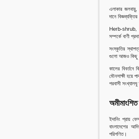
এলাকার জলবায়ু, 
দানে বিজ্ঞব্যক্ত
Herb-shrub, গা
সম্পর্কে বাণী প
সংস্কৃতির স্থাপত
গুলো আজও কিছু ক
কালের বিবর্তনে 
মৌনসাক্ষী হয়ে প
পরবাসী সংখ্যালঘু ক
অমীমাংশিত 
ইদানিং প্রায় ফে
বাংলাদেশের আদিব
পরিগণিত।