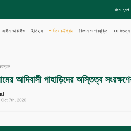
বাংলা ব্লগ
আইন আর্কাইভ
ইতিহাস
পার্বত্য চট্টগ্রাম
বিজ্ঞান ও প্রযুক্তি
ব্যাক্তিত্ব
lish Blog
Learn more
চট্টগ্রাম
About Us
টগ্রামের আদিবাসী পাহাড়িদের অস্তিত্ব সংরক্ষণ
to Gallery
How to
Privacy policy
al
Terms & Conditions
 Oct 7th, 2020
eo Archive
Sitemap
Follow Us