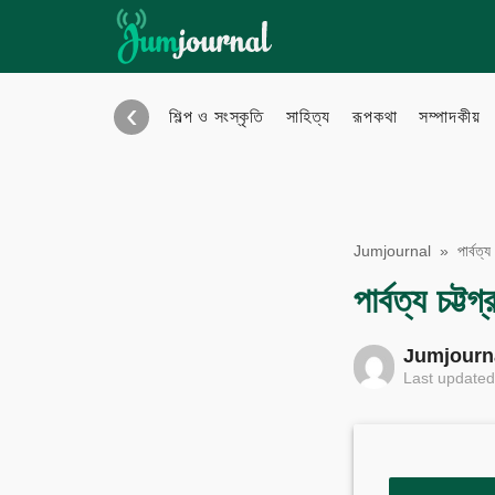
Skip
to
content
‹
শিল্প ও সংস্কৃতি
সাহিত্য
রূপকথা
সম্পাদকীয়
Bangla Blog
Eng
Jumjournal
»
পার্বত্য 
পার্বত্য চট্
eBook
Pho
Jumjourn
Last updated
Audio Archive
Vid