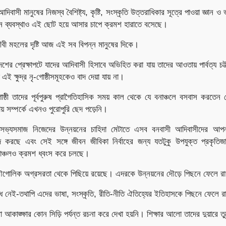
িবাসী মানুষের নিজস্ব বৈশিষ্ট্য, কৃষ্টি, সংস্কৃতি উত্তরাধিকার সূত্রে পাওয়া জ্ঞান
ন ব্যবস্থাও এই ছোট হয়ে আসার চাপে ক্রমশ হারাতে বসেছে।
ীবী মহলের দৃষ্টি আজ এই সব বিপন্ন মানুষের দিকে।
শের প্রেক্ষাপটে যাদের আদিবাসী হিসাবে অভিহিত করা যায় তাদের আওতায় পার্বত্য চট্
এই ক্ষুদ্র নৃ-গোষ্ঠীসমূহকেও বাদ দেয়া যায় না।
ঠী তাদের পূর্বপুরুষ প্রাগৈতিহাসিক সময় কাল থেকে যে বনাঞ্চলে বসবাস করতেন সে
য় সম্পর্কে এখনও পুরোপুরি ছেদ পড়েনি।
সভ্যসমাজ নিজেদের উন্নয়নের চাহিদা মেটাতে এসব বনবাসী আদিবাসীদের আপ
ছেদ করছে এবং সেই সঙ্গে জীবন জীবিকা নির্বাহের জন্য যতটুকু উপযুক্ত প্রকৃতিজ
াঞ্চলও ক্রমশ ধ্বংস করে চলছে।
 ভৌগোলিক অগ্রসরতা থেকে পিছিয়ে রয়েছে। এদরকে উন্নয়নের দৌড়ে পিছনে ফেলে রা
নেই-তথাপি এদের ভাষা, সংস্কৃতি, রীতি-নীতি ঐতিহ্যের ইতিহাসকে পিছনে ফেলে রা
আকাঙ্ক্ষার কোন সিড়ি পর্যন্ত রচনা করে দেখা হয়নি। শিক্ষার আলো তাদের দুয়ারে তু