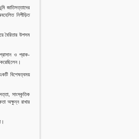
ূমি জাতিসত্তাদের
বহেলিত নিপীড়িত
য়ে বৈরিতার উপসম
্রাসান ও প্রাক-
ি করেছিলেন।
একটি বিশেষত্বময়
ত্তা, সাংস্কৃতিক
তা অক্ষুন্ন রাখার
সা।