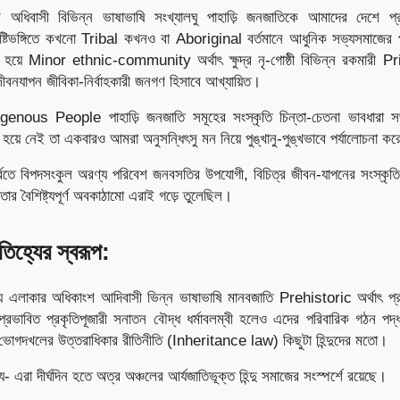
রামের অধিবাসী বিভিন্ন ভাষাভাষি সংখ্যালঘু পাহাড়ি জনজাতিকে আমাদের দেশে প
ষ্টিভঙ্গিতে কখনো Tribal কখনও বা Aboriginal বর্তমানে আধুনিক সভ্যসমাজের প
ত হয়ে Minor ethnic-community অর্থাৎ ক্ষুদ্র নৃ-গোষ্ঠী বিভিন্ন রকমারী 
ীবনযাপন জীবিকা-নিৰ্বাহকারী জনগণ হিসাবে আখ্যায়িত।
enous People পাহাড়ি জনজাতি সমূহের সংস্কৃতি চিন্তা-চেতনা ভাবধারা স
ন হয়ে নেই তা একবারও আমরা অনুসন্ধিৎসু মন নিয়ে পুঙ্খানু-পুঙ্খভাবে পর্যালোচনা ক
-পর্বতে বিপদসংকুল অরণ্য পরিবেশ জনবসতির উপযোগী, বিচিত্র জীবন-যাপনের সংস্কৃ
যতার বৈশিষ্ট্যপূর্ণ অবকাঠামো এরাই গড়ে তুলেছিল।
িহ্যের স্বরূপ:
ত্য এলাকার অধিকাংশ আদিবাসী ভিন্ন ভাষাভাষি মানবজাতি Prehistoric অর্থাৎ প্র
প্রভাবিত প্রকৃতিপূজারী সনাতন বৌদ্ধ ধর্মাবলম্বী হলেও এদের পরিবারিক গঠন পদ
ভোগদখলের উত্তরাধিকার রীতিনীতি (Inheritance law) কিছুটা হিন্দুদের মতো।
- এরা দীর্ঘদিন হতে অত্র অঞ্চলের আর্যজাতিভূক্ত হিন্দু সমাজের সংস্পর্শে রয়েছে।