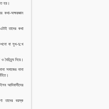
িত হয়।
র কথা-অক্ষরজ্ঞান
া এটাই তাদের কথা
খনো বা সুখ-দু:খ
ও বৈচিত্র্য নিয়ে।
নানা সমাজের নানা
নিহিত।
র এইসব আদিবাসীদের
ণা তাদের বয়স্ক