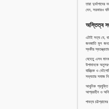
তারা দুর্ভাগাদের 
দেন, সরকারও যদ
অস্তিত্ব সং
এটাই সত্য যে, বা
জনজাতি মূল জনগো
স্বকীয় স্বতন্ত্
যেহেতু এসব মানব
উপাদানকে অনুসরণ 
যান্ত্রিক ও ভৌগো
সভ্যতার সমাজ নি
আধুনিক প্রযুক্ত
আশ্রয়হীন ও অনি
পাবত্য চট্টগ্রা