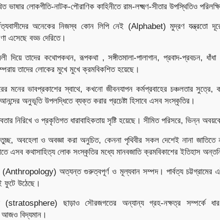
ত ভাষার লোকগীতি-নাটক-পৌরাণিক কাহিনীতে রাম-লক্ষ্মণ-সীতার উপস্থিতিও পরিলক্ষ
বত্যবাসীদের অনেকের নিজস্ব কোন লিপি নেই (Alphabet) মুদ্রণ যন্ত্রতো দূরে
ারণা এসেছে বড্ড দেরিতে।
াবলী দিয়ে তাদের কথোপকথন, রূপকথা , সঙ্গীতমালা-পালাগান, প্রবাদ-প্রবচন, ধাঁধ
ম্পরায় তাদের লোকের মুখে মুখে ক্রমবিকশিত হয়েছে।
মনের ভাবপ্রকাশের স্বাথে, কখনো জীবনযাপন কর্মপ্রবাহের চঞ্চলতার সুত্রে, ক
 আনন্দের অনুভূতি উপলদ্ধিতে ব্যক্ত করার প্রচেষ্টা হিসাবে এসব সংস্কৃতির।
স্তবতার নিরিখে ও প্রকৃতিগত ধারাবাহিকতায় সৃষ্টি হয়েছে। সীমিত পরিসরে, ভিন্ন অবয়বে 
ুচ্ছ, অবহেলা ও অবজ্ঞা করা অনুচিত, কেননা পৃথিবীর সকল দেশেই নানা জাতিতে 
ঠীতে এসব কথাসাহিত্য লোক সংস্কৃতির মধ্যে মানবজাতি ক্রমবিকাশের ইতিহাস অন্তর্
ের (Anthropology) অত্যন্ত গুরুত্বপূর্ণ ও মূল্যবান সম্পদ। পার্বত্য চট্টগ্রামে
ই ফুটে উঠেছে।
গ (stratosphere) ছাড়াও সৌরজগতের অন্যান্য গ্রহ-নক্ষত্র সম্পর্কে ধার
ে আজও বিদ্যমান।