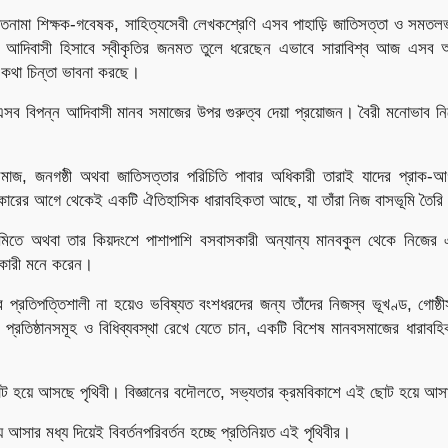
তনামা শিক্ষক-গবেষক, সাহিত্যসেবী লেখকশ্রেণি এসব পাহাড়ি জাতিসত্তা ও সমতলভ
ের আদিবাসী হিসাবে স্বীকৃতির জনমত তুলে ধরেছেন এভাবে সারাবিশ্ব আজ এসব অ
র কথা চিন্তা ভাবনা করছে।
ব বিপন্ন আদিবাসী মানব সমাজের উপর গুরুত্ব দেয়া প্রয়োজন। বৈরী মনোভাব নি
াজ, জনগষ্ঠী অথবা জাতিসত্তার পরিচিতি পাবার অধিকারী তারাই যাদের প্রাক-আগ
ধিকারের আগে থেকেই একটি ঐতিহাসিক ধারাবহিকতা আছে, যা তাঁরা নিজ বাসভূমি তৈর
ভূমিতে অথবা তার কিয়দংশে পাশাপাশি বসবাসকারী অন্যান্য মানবকুল থেকে নিজের 
িকারী মনে করেন।
প্রতিপত্তিশালী না হয়েও ভবিষ্যত বংশধরদের জন্য তাঁদের নিজস্ব ভূখণ্ড, গোষ্ঠীস
প্রতিষ্ঠানসমূহ ও বিধিব্যবস্থা রেখে যেতে চান, একটি বিশেষ মানবসমাজের ধারাবহিক
োট হয়ে আসছে পৃথিবী। বিজ্ঞানের বদৌলতে, সভ্যতার ক্রমবিকাশে এই ছোট হয়ে আ
সার মধ্য দিয়েই বিবর্তনপরিবর্তন হচ্ছে প্রতিনিয়ত এই পৃথিবীর।