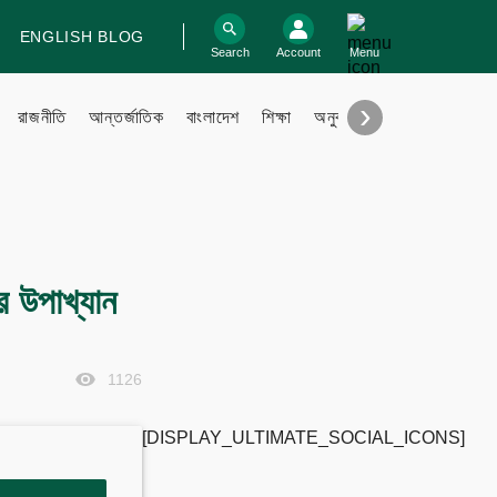
ENGLISH BLOG
log In
Search
Account
Menu
›
রাজনীতি
আন্তর্জাতিক
বাংলাদেশ
শিক্ষা
অনুবাদ
বিবিধ
Support
Contact
ের উপাখ্যান
Contribute
Submit files
FAQ
1126
[DISPLAY_ULTIMATE_SOCIAL_ICONS]
Engage with us