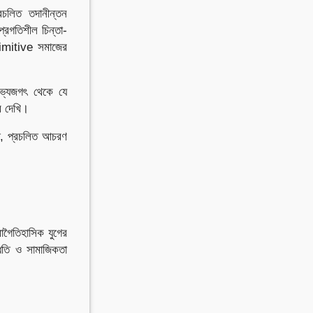
্রচলিত তদানীন্তন
্রগতিশীল চিন্তা-
Primitive সমাজের
ভ্যজগৎ থেকে যে
রে দেখি।
তি, প্রচলিত আচরণ
াগৈতিহাসিক যুগের
্ধতি ও সামাজিকতা