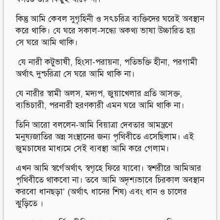
কিন্তু আমি কেবল সুগৃহিনী ও সৎচরিত্র ব্যক্তিদের ঘরেই অবস্থান
করে থাকি। যে ঘরে সকাল-সন্ধ্যে অকথ্য ভাষা উচ্চারিত হয়
সে ঘরে আমি থাকি।
যে নারী কটুভাষী, হিংসা-পরায়না, পতিভক্তি হীনা, পরগামী
অর্থাৎ দুশ্চরিত্রা সে ঘরে আমি থাকি না।
যে নারীর স্বামী অলস, মদ্যপ, জুয়াখেলার প্রতি আসক্ত,
ব্যভিচারী, পরনারী হরণকারী এমন ঘরে আমি থাকি না।
তিনি আরো বললেন-আমি বিয়াত্রা দেবতার আমন্ত্রণে
মনুষ্যজাতির অন্ন সংস্থানের জন্য পৃথিবীতে এসেছিলাম। এই
জুমচাষের মাধ্যমে সেই ব্যবস্থা আমি করে গেলাম।
এখন আমি স্বর্গেঅর্থাৎ স্বগৃহে ফিরে যাবো। স্বশরীরে আমিআর
পৃথিবীতে থাকবো না। তবে আমি অদৃশ্যভাবে চিরকাল অবস্থান
করবো ধানছড়া’ (অর্থাৎ ধানের শিষ) এবং ধান ও চালের
ঝুড়িতে ।