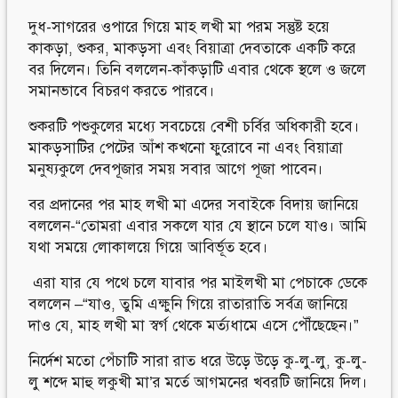
দুধ-সাগরের ওপারে গিয়ে মাহ লখী মা পরম সন্তুষ্ট হয়ে
কাকড়া, শুকর, মাকড়সা এবং বিয়াত্রা দেবতাকে একটি করে
বর দিলেন। তিনি বললেন-কাঁকড়াটি এবার থেকে স্থলে ও জলে
সমানভাবে বিচরণ করতে পারবে।
শুকরটি পশুকুলের মধ্যে সবচেয়ে বেশী চর্বির অধিকারী হবে।
মাকড়সাটির পেটের আঁশ কখনো ফুরোবে না এবং বিয়াত্রা
মনুষ্যকুলে দেবপূজার সময় সবার আগে পূজা পাবেন।
বর প্রদানের পর মাহ লখী মা এদের সবাইকে বিদায় জানিয়ে
বললেন-“তোমরা এবার সকলে যার যে স্থানে চলে যাও। আমি
যথা সময়ে লোকালয়ে গিয়ে আবির্ভূত হবে।
এরা যার যে পথে চলে যাবার পর মাইলখী মা পেচাকে ডেকে
বললেন –“যাও, তুমি এক্ষুনি গিয়ে রাতারাতি সর্বত্র জানিয়ে
দাও যে, মাহ লখী মা স্বর্গ থেকে মর্ত্যধামে এসে পৌঁছেছেন।”
নির্দেশ মতো পেঁচাটি সারা রাত ধরে উড়ে উড়ে কু-লু-লু, কু-লু-
লু শব্দে মাহু লকুখী মা’র মর্তে আগমনের খবরটি জানিয়ে দিল।