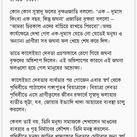
কোন কোন সুস্বাদু ফলের বৃক্ষপ্রজাতি বললো- “এক – দুমাস
কিংবা এক বছর; কিন্তু জঘনা’ প্রজাতির বৃক্ষরা বললো –
“আমরা চিরকাল এদের বাঁচিয়ে রাখতে পিরবো”।অথচ
কার্যক্ষেত্রে দেখা গেল এক-দুমাস যেতে নো যেতেই মনুষ্য ও
অন্যান্য প্রাণীরা সব জঘনা ফল খেয়ে শেষ করে দিল।
তাতে কালেইয়্যা দেবতা প্রচন্ডভাবে রেগে গিয়ে জঘনা
বৃক্ষদের অভিশাপ দিলেন। এই অভিশাপের কারণে এই জঘনা
ফলগুলো হয়ে গেল মানুষের অভোক্ষ্য।
কালেইয়্যা দেবতার ব্যর্থতার পর গোজেন এবার স্বর্গ থেকে
পৃথিবীতে পাঠালেন গঙ্গাপুত্ৰ বিয়াত্রাকে। বিয়াত্রা দেবতা
পৃথিবীতে এসে প্রাণীকুলের জীবন রক্ষার্থে সুস্বাদু ফলাহার
ব্যতীত ভূট্টা, যব, জোয়ার ইত্যাদি খাদ্য আহারের ব্যবস্থা চালু
করলেন।
কেবল তাই নয়, তিনি মনুষ্য সমাজকে শেখালেন আগুনের
ব্যবহার ও গৃহ নির্মাণের কৌশল। তিনি মনস্থ করলেন-
পৃথিবীতে মুনষ্য জাতির খাদ্যাভাব চিরতরে মেটাবার জন্য স্বর্গ