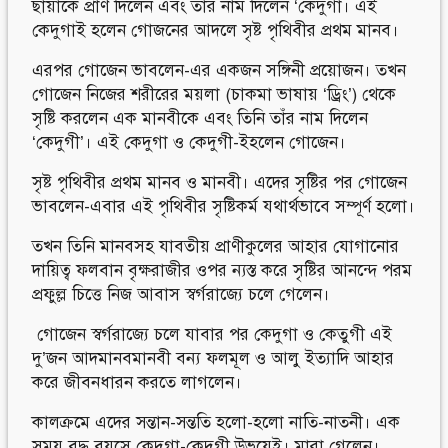
ছায়াকে প্রাণ দিলেন এবং তার নাম দিলেন ‘কেদুগা। এই
কেদুগাই হলেন গোজনের আদলে সৃষ্ট পৃথিবীর প্রথম মানব।
এরপর গোজেন ভাবলেন-এর একজন সঙ্গিনী প্রয়োজন। তখন
গোজেন নিজের শরীরের ময়লা (চাকমা ভাষায় ‘ড্রিং’) থেকে
সৃষ্টি করলেন এক মানবীকে এবং তিনি তাঁর নাম দিলেন
‘কেদুগী’। এই কেদুগা ও কেদুগী-ইহলেন গোজেন।
সৃষ্ট পৃথিবীর প্রথম মানব ও মানবী। এদের সৃষ্টির পর গোজেন
ভাবলেন-এবার এই পৃথিবীর সৃষ্টিকর্ম যথার্থভাবে সম্পূর্ণ হলো।
তখন তিনি মানবসহ যাবতীয় প্রাণীকুলের আহার যোগানোর
দায়িত্ব ফলবান বৃক্ষরাজীর ওপর ন্যস্ত করে সৃষ্টির আনন্দে পরম
প্রফুল্ল চিত্তে নিজ আবাস স্বর্গরাজ্যে চলে গেলেন।
গোজেন স্বর্গরাজ্যে চলে যাবার পর কেদুগা ও কেতুগী এই
দু’জন আদমানবমানবী বন্য ফলমূল ও আলু ইত্যাদি আহার
করে জীবনধারন করতে লাগলেন।
কালক্রমে এদের সন্তান-সন্ততি হলো-হলো নাতি-নাতনী। এক
সময় বৃদ্ধ বয়সে কেদুগা-কেদুগী উভয়েই। মারা গেলেন।