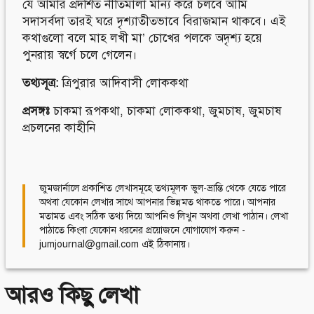
যে আমার প্রদর্শিত নীতিমালা মান্য করে চলবে আমি
সদাসর্বদা তারই ঘরে দৃশ্যাতীতভাবে বিরাজমান থাকবে। এই
কথাগুলো বলে মাহ লখী মা’ চোখের পলকে অদৃশ্য হয়ে
পুনরায় স্বর্গে চলে গেলেন।
তথ্যসূত্র:
ত্রিপুরার আদিবাসী লোককথা
প্রসঙ্গঃ
চাকমা রূপকথা
,
চাকমা লোককথা
,
জুমচাষ
,
জুমচাষ
প্রচলনের কাহীনি
জুমজার্নালে প্রকাশিত লেখাসমূহে তথ্যমূলক ভুল-ভ্রান্তি থেকে যেতে পারে
অথবা যেকোন লেখার সাথে আপনার ভিন্নমত থাকতে পারে। আপনার
মতামত এবং সঠিক তথ্য দিয়ে আপনিও লিখুন অথবা লেখা পাঠান। লেখা
পাঠাতে কিংবা যেকোন ধরনের প্রয়োজনে যোগাযোগ করুন -
jumjournal@gmail.com এই ঠিকানায়।
আরও কিছু লেখা