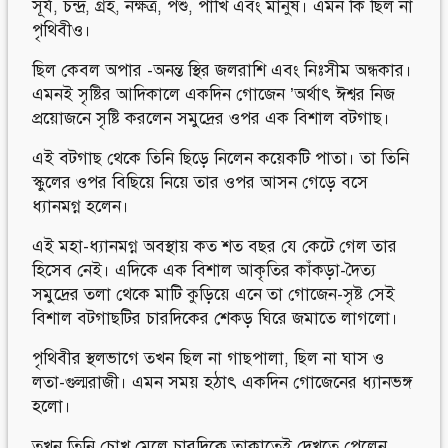
সূর্য, চন্দ্র, গ্রহ, নক্ষত্র, পশু, পাখি এবং মানুষ। এমন কি ছিল না
পৃথিবীও।
Follow Us
Engage with us
ছিল কেবল অপার -অনন্ত স্থির জলরাশি এবং নিঃসীম অন্ধকার।
Facebook
Invite Jumjournal Team
এমনই সৃষ্টির আদিকালে একদিন গোজেন ’অর্থাৎ ঈশ্বর নিজ
Twitter
Be a representative
Youtube
Be a partner
প্রয়োজনে সৃষ্টি করলেন সমুদ্রের ওপর এক বিশাল বটগাছ।
Google+
Be a volunteer
এই বটগাছ থেকে তিনি ছিড়ে নিলেন কয়েকটি পাতা। তা তিনি
Instagram
স্কুলের ওপর বিছিয়ে নিয়ে তার ওপর আসন গেড়ে বসে
ধ্যানমগ্ন হলেন।
এই মহা-ধ্যানমগ্ন অবস্থায় কত শত বছর যে কেটে গেল তার
হিসেব নেই। এদিকে এক বিশাল আকৃতির কাঁকড়া-দৈত্য
সমুদ্রের তলা থেকে মাটি কুড়িয়ে এনে তা গোজেন-সৃষ্ট সেই
বিশাল বটগাছটির চারদিকের শেকড় ঘিরে জমাতে লাগলো।
পৃথিবীর স্থলভাগে তখন ছিল না গাছপালা, ছিল না ঘাস ও
লতা-গুল্মরাজী। এমন সময় হঠাৎ একদিন গোজেনের ধ্যানভঙ্গ
হলো।
তখন তিনি চোখ মেলে চারদিকে তাকাতেই দেখতে পেলেন