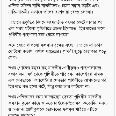
এদিকে তাঁদের নাতি-নাতনীদেরও হলো সন্তান-সন্ততি এবং
নাতি-নাতনী। এভাবে তাঁদের বংশধারা বেড়ে চললো।
এভাবে প্রকৃতির নিয়মে সংখ্যাতীত বৎসর কেটে যাবার পর
এক সময় ঘটলো পৃথিবীতে প্রচন্ড হিমপাত। হিমপাতের ফলে
পৃথিবীর গাছপালা মরে যেতে লাগলো।
কমে যেতে থাকলো ফলবান বৃক্ষের সংখ্যা । তাতে প্রাদুর্ভাব
ঘোটলো কভাৎ’ অর্থাৎ মন্নস্তরের। পৃথিবী জুড়ে হাহাকার পড়ে
গেল।
তখন গোজেন মনুষ্য সহ যাবতীয় প্রাণীকুলও গাছপালাদের
রক্ষার জন্য স্বর্গ থেকে পৃথিবীতে পাঠালেন কালেইয়্যা নামক
এক দেবতাকে। ক্যালেইয়্যা দেবতার পৃথিবীতে আগমনের পর
হিমপাত বন্ধ হলো বটে, কিন্তু কভা’আর কাটলো না।
তখন প্রতিকারের জন্য কালেইয়্যা দেবতা পৃথিবীর যাবতীয়
ফলবান বৃদের কাছে জানতে চাইলেন-“তোমরা কতোদিন মনুষ্য
ও অন্যান্য প্রাণীকুলকে তোমাদের ফলমূল খাইয়ে বাঁচিয়ে
রাখতে পারবে?”