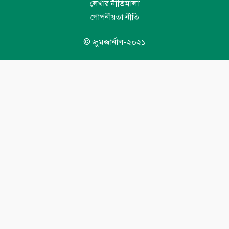
লেখার নীতিমালা
গোপনীয়তা নীতি
© জুমজার্নাল-২০২১