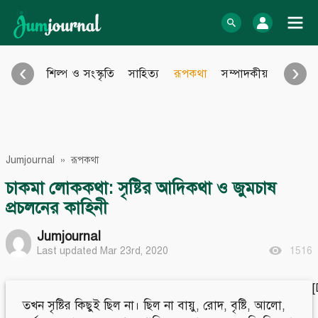
Skip
to
log In
content
‹
›
শিল্প ও সংস্কৃতি
সাহিত্য
রূপকথা
সম্পাদকীয়
আইন আ
Bangla Blog
English Blog
অনুবাদ
বিবিধ
eBook
Photo Gallery
Jumjournal
»
রূপকথা
Audio Archive
Video Archive
চাকমা লোককথা: সৃষ্টির আদিকথা ও জুমচাষ
প্রচলনের কাহিনী
Learn more
Support
Jumjournal
About Us
Contact
How to
Contribute
Last updated Mar 23rd, 2020
1516
Privacy policy
Submit files
Terms & Conditions
FAQ
Sitemap
তখন সৃষ্টির কিছুই ছিল না। ছিল না বায়ু, রোদ, বৃষ্টি, আলো,