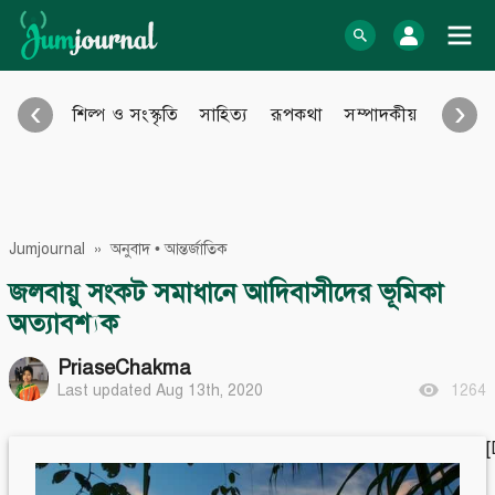
Skip
to
log In
content
‹
›
শিল্প ও সংস্কৃতি
সাহিত্য
রূপকথা
সম্পাদকীয়
আইন আ
Bangla Blog
English Blog
অনুবাদ
বিবিধ
eBook
Photo Gallery
Jumjournal
»
অনুবাদ
•
আন্তর্জাতিক
Audio Archive
Video Archive
জলবায়ু সংকট সমাধানে আদিবাসীদের ভূমিকা
অত্যাবশ্যক
Learn more
Support
PriaseChakma
About Us
Contact
How to
Contribute
Last updated Aug 13th, 2020
1264
Privacy policy
Submit files
Terms & Conditions
FAQ
Sitemap