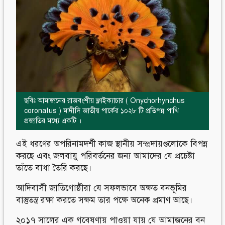
ছবিঃ আমাজনের রাজবংশীয় ফ্লাইক্যাচার ( Onychorhynchus
coronatus ) মাদীদি জাতীয় পার্কের ১০২৮ টি প্রতিপন্ন পাখি
প্রজাতির মধ্যে একটি ।
এই ধরণের অপরিনামদর্শী কাজ স্থানীয় সম্প্রদায়গুলোকে বিপন্ন
করছে এবং জলবায়ু পরিবর্তনের জন্য আমাদের যে প্রচেষ্টা
তাঁতে বাধা তৈরি করছে।
আদিবাসী জাতিগোষ্ঠীরা যে সফলভাবে অক্ষত বনভূমির
বাস্তুতন্ত্র রক্ষা করতে সক্ষম তার পক্ষে অনেক প্রমাণ আছে।
২০১৭ সালের এক গবেষণায়
পাওয়া যায় যে আমাজনের বন