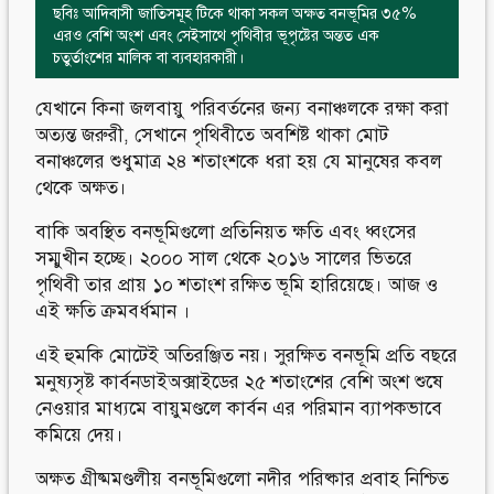
ছবিঃ আদিবাসী জাতিসমূহ টিকে থাকা সকল অক্ষত বনভূমির ৩৫%
এরও বেশি অংশ এবং সেইসাথে পৃথিবীর ভূপৃষ্টের অন্তত এক
চতুর্তাংশের মালিক বা ব্যবহারকারী।
যেখানে কিনা জলবায়ু পরিবর্তনের জন্য বনাঞ্চলকে রক্ষা করা
অত্যন্ত জরুরী, সেখানে পৃথিবীতে অবশিষ্ট থাকা মোট
বনাঞ্চলের শুধুমাত্র ২৪ শতাংশকে ধরা হয় যে মানুষের কবল
থেকে অক্ষত।
বাকি অবস্থিত বনভূমিগুলো প্রতিনিয়ত ক্ষতি এবং ধ্বংসের
সম্মুখীন হচ্ছে। ২০০০ সাল থেকে ২০১৬ সালের ভিতরে
পৃথিবী তার প্রায় ১০ শতাংশ রক্ষিত ভূমি হারিয়েছে। আজ ও
এই ক্ষতি ক্রমবর্ধমান ।
এই হুমকি মোটেই অতিরঞ্জিত নয়। সুরক্ষিত বনভূমি প্রতি বছরে
মনুষ্যসৃষ্ট কার্বনডাইঅক্সাইডের ২৫ শতাংশের বেশি অংশ শুষে
নেওয়ার মাধ্যমে বায়ুমণ্ডলে কার্বন এর পরিমান ব্যাপকভাবে
কমিয়ে দেয়।
অক্ষত গ্রীষ্মমণ্ডলীয় বনভূমিগুলো নদীর পরিষ্কার প্রবাহ নিশ্চিত