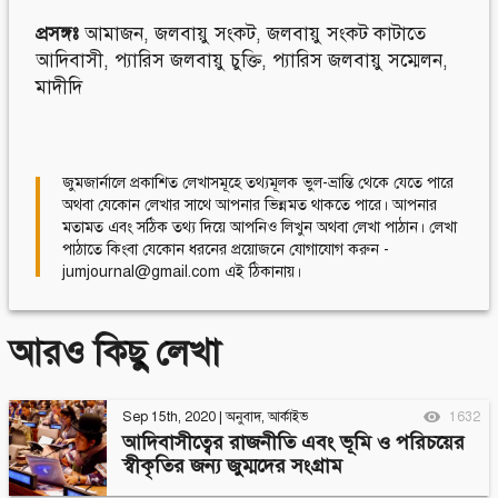
প্রসঙ্গঃ
আমাজন
,
জলবায়ু সংকট
,
জলবায়ু সংকট কাটাতে
আদিবাসী
,
প্যারিস জলবায়ু চুক্তি
,
প্যারিস জলবায়ু সম্মেলন
,
মাদীদি
জুমজার্নালে প্রকাশিত লেখাসমূহে তথ্যমূলক ভুল-ভ্রান্তি থেকে যেতে পারে
অথবা যেকোন লেখার সাথে আপনার ভিন্নমত থাকতে পারে। আপনার
মতামত এবং সঠিক তথ্য দিয়ে আপনিও লিখুন অথবা লেখা পাঠান। লেখা
পাঠাতে কিংবা যেকোন ধরনের প্রয়োজনে যোগাযোগ করুন -
jumjournal@gmail.com এই ঠিকানায়।
আরও কিছু লেখা
Sep 15th, 2020
|
অনুবাদ
,
আর্কাইভ
1632
আদিবাসীত্বের রাজনীতি এবং ভূমি ও পরিচয়ের
স্বীকৃতির জন্য জুম্মদের সংগ্রাম