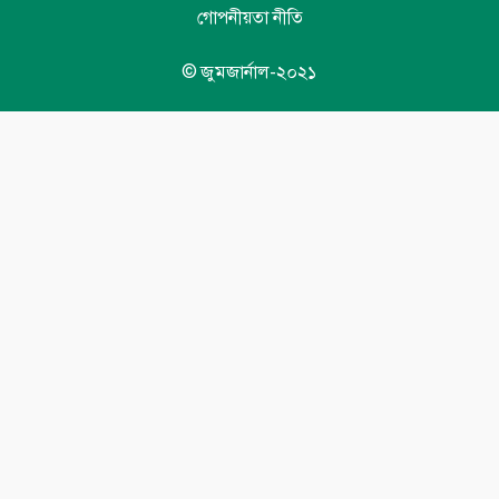
গোপনীয়তা নীতি
© জুমজার্নাল-২০২১