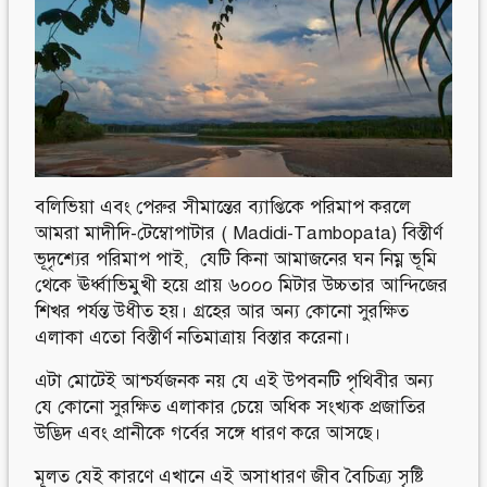
Follow Us
Engage with us
Facebook
Invite Jumjournal Team
Twitter
Be a representative
Youtube
Be a partner
Google+
Be a volunteer
Instagram
বলিভিয়া এবং পেরুর সীমান্তের ব্যাপ্তিকে পরিমাপ করলে
আমরা মাদীদি-টেম্বোপাটার ( Madidi-Tambopata) বিস্তীর্ণ
ভূদৃশ্যের পরিমাপ পাই, যেটি কিনা আমাজনের ঘন নিম্ন ভূমি
থেকে ঊর্ধ্বাভিমুখী হয়ে প্রায় ৬০০০ মিটার উচ্চতার আন্দিজের
শিখর পর্যন্ত উধীত হয়। গ্রহের আর অন্য কোনো সুরক্ষিত
এলাকা এতো বিস্তীর্ণ নতিমাত্রায় বিস্তার করেনা।
এটা মোটেই আশ্চর্যজনক নয় যে এই উপবনটি পৃথিবীর অন্য
যে কোনো সুরক্ষিত এলাকার চেয়ে অধিক সংখ্যক প্রজাতির
উদ্ভিদ এবং প্রানীকে গর্বের সঙ্গে ধারণ করে আসছে।
মূলত যেই কারণে এখানে এই অসাধারণ জীব বৈচিত্র্য সৃষ্টি