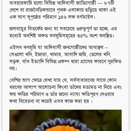
ব্যবহারকারি হলো বিভিন্ন আদিবাসী জাতিগোষ্ঠী — ৮৭টি
দেশে বা রাজনৈতিকভাবে পৃথক এলাকায় ছড়িয়ে থাকা এই
এক ভাগ ভূপৃষ্ঠের পরিমাণ ১৪৬ লক্ষ বর্গমাইল।
জলবায়ুর বিতর্কের জন্য যা সবচেয়ে গুরুত্বপূর্ণ তা হচ্ছে, এর
মধ্যেই অবশিষ্ট অক্ষত বনভূমিসমূহের ৩৫% অংশ অবস্থিত।
এইসব বনভূমি যা আদিবাসী জনগোষ্ঠীদের আবাস্থল –
সেগুলো খনি, ইজারা, খামার, আবাদি জমি, তেলের খনি,
সড়ক, বাঁধ ইত্যাদি বিভিন্ন প্রকল্প দ্বারা গ্রাসের কারণে সুরক্ষিত
নয়।
বেশির ভাগ ক্ষেত্রে দেখা যায় যে, সর্বসাধারণের সাথে কোন
ধরণের আলাপ আলোচনা কিংবা তাঁদের মতামত না নিয়ে এবং
ক্ষয় ক্ষতির পরিমাণ ও তাঁর জন্যে ন্যায্য ক্ষতিপূরণ দেওয়ার
কথা বিবেচনা না করেই এসব কাজ করা হয় ।