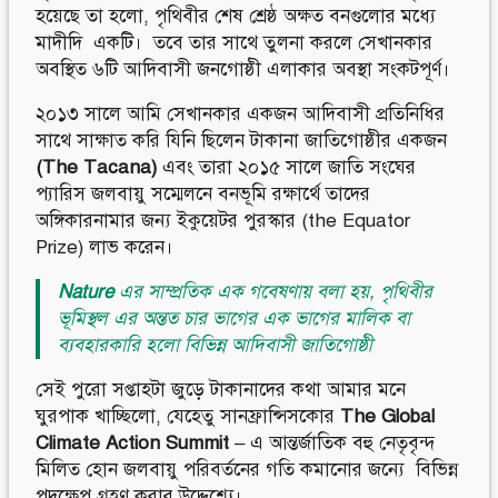
হয়েছে তা হলো, পৃথিবীর শেষ শ্রেষ্ঠ অক্ষত বনগুলোর মধ্যে
মাদীদি একটি। তবে তার সাথে তুলনা করলে সেখানকার
অবস্থিত ৬টি আদিবাসী জনগোষ্ঠী এলাকার অবস্থা সংকটপূর্ণ।
২০১৩ সালে আমি সেখানকার একজন আদিবাসী প্রতিনিধির
সাথে সাক্ষাত করি যিনি ছিলেন টাকানা জাতিগোষ্ঠীর একজন
(The Tacana)
এবং তারা ২০১৫ সালে জাতি সংঘের
প্যারিস জলবায়ু সম্মেলনে বনভূমি রক্ষার্থে তাদের
অঙ্গিকারনামার জন্য ইকুয়েটর পুরস্কার (the Equator
Prize) লাভ করেন।
Nature
এর সাম্প্রতিক এক গবেষণায় বলা হয়, পৃথিবীর
ভূমিস্থল এর অন্তত চার ভাগের এক ভাগের মালিক বা
ব্যবহারকারি হলো বিভিন্ন আদিবাসী জাতিগোষ্ঠী
সেই পুরো সপ্তাহটা জুড়ে টাকানাদের কথা আমার মনে
ঘুরপাক খাচ্ছিলো, যেহেতু সানফ্রান্সিসকোর
The Global
Climate Action Summit
– এ আন্তর্জাতিক বহু নেতৃবৃন্দ
মিলিত হোন জলবায়ু পরিবর্তনের গতি কমানোর জন্যে বিভিন্ন
পদক্ষেপ গ্রহণ করার উদ্দেশ্যে।