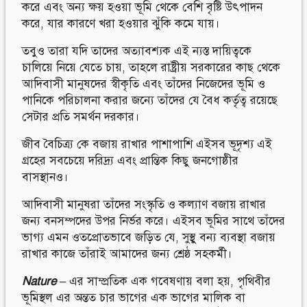
করে এবং অন্য ক্ষয় হওয়া ভূমি থেকে বেশি বৃষ্টি উৎপাদন
করে, যার কারণে খরা হওয়ার ঝুঁকি কমে যায়।
তবুও তারা যদি তাদের অত্যাবশ্যক এই ন্যস্ত দায়িত্বকে
চালিয়ে নিয়ে যেতে চায়, তাহলে রাষ্ট্রীয় সরকারের কাছ থেকে
আদিবাসী মানুষদের স্বীকৃতি এবং তাঁদের নিজেদের ভূমি ও
পানিকে পরিচালনা করার জন্যে তাঁদের যে বৈধ কর্তৃত্ব রয়েছে
সেটার প্রতি সমর্থন দরকার।
জীব বৈচিত্র্য কে বজায় রাখার পাশাপাশি এইসব ভূদৃশ্য এই
গ্রহের সবচেয়ে দরিদ্র্য এবং প্রান্তিক কিছু জনগোষ্ঠীর
বাসস্থানও।
আদিবাসী মানুষরা তাঁদের সংস্কৃতি ও কল্যাণ বজায় রাখার
জন্য বনসম্পদের উপর নির্ভর করে। এইসব ভূমির সাথে তাঁদের
ভাগ্য এমন ওতপ্রোতভাবে জড়িত যে, সুস্থু বন্য ব্যবস্থা বজায়
রাখার কাজে তাঁরাই আমাদের জন্য শ্রেষ্ঠ সহকর্মী।
Nature
– এর সাম্প্রতিক এক গবেষণায়
বলা হয়, পৃথিবীর
ভূমিস্থল এর অন্তত চার ভাগের এক ভাগের মালিক বা