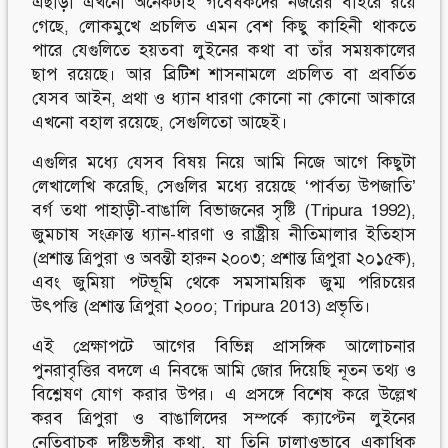
এছাড়া এখনো অনেকটাই গবেষকদের নজরের বাইরে রয়ে
গেছে, লোকমুখে প্রচলিত এমন বেশ কিছু কাহিনী থাকতে
পারে যেগুলিতে হয়তবা লুইনের কথা বা তাঁর সময়কালের
ছাপ রয়েছে। আর ব্রিটিশ শাসনামলে প্রচলিত বা প্রবর্তিত
যেসব আইন, প্রথা ও ধ্যান ধারণা কোনো না কোনো আকারে
এখনো বহাল রয়েছে, সেগুলিতো আছেই।
এগুলির মধ্যে যেসব বিষয় নিয়ে আমি নিজে আগে কিছুটা
লেখালেখি করেছি, সেগুলির মধ্যে রয়েছে ‘পার্বত্য উপজাতি’
বর্গ তথা পাহাড়ী-বাঙালি বিভাজনের সৃষ্টি (Tripura 1992),
জুমচাষ সংক্রান্ত ধ্যান-ধারণা ও রাষ্ট্রীয় নীতিমালার ইতিহাস
(প্রশান্ত ত্রিপুরা ও অবন্তী হারুন ২০০৩; প্রশান্ত ত্রিপুরা ২০১৫ক),
এবং জুমিয়া পটভূমি থেকে সমসাময়িক জুম্ম পরিচয়ের
উৎপত্তি (প্রশান্ত ত্রিপুরা ২০০০; Tripura 2013) প্রভৃতি।
এই প্রেক্ষাপটে আগের বিভিন্ন প্রাসঙ্গিক আলোচনার
পুনরাবৃত্তির বদলে এ নিবন্ধে আমি জোর দিয়েছি নূতন তথ্য ও
বিশ্লেষণ যোগ করার উপর। এ প্রসঙ্গে বিশেষ করে উল্লেখ
করব ত্রিপুরা ও বাঙালিদের সম্পর্কে ক্যাপ্টেন লুইনের
নেতিবাচক দৃষ্টিভঙ্গীর কথা, যা তিনি ঢালাওভাবে একাধিক