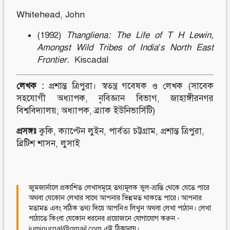
Whitehead, John
(1992)
Thangliena: The
L
ife of T H Lewin,
Amongst Wild Tribes of India’s North East
Frontier.
Kiscadal
লেখক :
প্রশান্ত ত্রিপুরা। স্বতন্ত্র গবেষক ও লেখক (সাবেক
সহযোগী অধ্যাপক, নৃবিজ্ঞান বিভাগ, জাহাঙ্গীরনগর
বিশ্ববিদ্যালয়; অধ্যাপক, ব্র্যাক ইউনিভার্সিটি)
প্রসঙ্গঃ
কুকি
,
ক্যাপ্টেন লুইন
,
পার্বত্য চট্টগ্রাম
,
প্রশান্ত ত্রিপুরা
,
ব্রিটিশ শাসন
,
লুসাই
জুমজার্নালে প্রকাশিত লেখাসমূহে তথ্যমূলক ভুল-ভ্রান্তি থেকে যেতে পারে
অথবা যেকোন লেখার সাথে আপনার ভিন্নমত থাকতে পারে। আপনার
মতামত এবং সঠিক তথ্য দিয়ে আপনিও লিখুন অথবা লেখা পাঠান। লেখা
পাঠাতে কিংবা যেকোন ধরনের প্রয়োজনে যোগাযোগ করুন -
jumjournal@gmail.com এই ঠিকানায়।