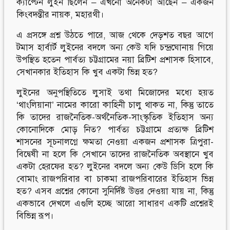
ক্যাপ্টেন লুইন ছিলেন – এখনো অনেকটা আছেন – একজন
কিংবদন্তীর নায়ক, মহারথী।
এ প্রসঙ্গে প্রশ্ন উঠতে পারে, আজ থেকে দেড়শত বছর আগে
টমাস হার্বার্ট লুইনের বদলে অন্য কেউ যদি চন্দ্রঘোনায় গিয়ে
উপস্থিত হতেন পার্বত্য চট্টগ্রামের নয়া ব্রিটিশ প্রশাসক হিসাবে,
সেখানকার ইতিহাস কি খুব একটা ভিন্ন হত?
লুইনের অনুপস্থিতিতে লুসাই তথা মিজোদের মধ্যে হয়ত
‘থাংলিয়ানা’ নামের কারো কাহিনী চালু থাকত না, কিন্তু তাতে
কি তাদের রাজনৈতিক-অর্থনৈতিক-সাংস্কৃতিক ইতিহাস অন্য
কোনোদিকে মোড় নিত? পার্বত্য চট্টগ্রামে প্রত্যক্ষ ব্রিটিশ
শাসনের সূচনালগ্নে ক্ষমতা নেওয়া একজন প্রশাসক ত্রিপুরা-
বিদ্বেষী না হলে কি সেখানে তাদের রাজনৈতিক অবস্থানে খুব
একটা হেরফের হত? লুইনের বদলে অন্য কেউ ডিসি হলে কি
বোমাং রাজপরিবার বা চাকমা রাজপরিবারের ইতিহাস ভিন্ন
হত? এসব প্রশ্নের কোনো সুনির্দিষ্ট উত্তর দেওয়া যায় না, কিন্তু
একভাবে দেখলে এগুলি হচ্ছে আরো সাধারণ একটি প্রশ্নেরই
বিভিন্ন রূপ।