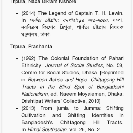
Tripura, Naba Bikram Kishore
(2014) The Legend of Captain T. H. Lewin.
In
পার্বত্য চট্টগ্রাম
:
বনপাহাড়ের সাত-সতের,
সম্পা.
নববিক্রম কিশোর ত্রিপুরা, পার্বত্য চট্টগ্রাম বিষয়ক
মন্ত্রণালয়, ঢাকা।
Tripura, Prashanta
(1992) The Colonial Foundation of Pahari
Ethnicity.
Journal of Social Studies
, No. 58,
Centre for Social Studies, Dhaka. [Reprinted
in
Between Ashes and Hope: Chittagong Hill
Tracts in the Blind Spot of Bangladeshi
Nationalism
, ed. Naeem Moyaiemen, Dhaka:
Drishtipat Writers’ Collective, 2010]
(2013)
From jumia to Jumma: Shifting
Cultivation and Shifting Identities in
Bangladesh’s Chittagong Hill Tracts
.
In
Himal Southasian
, Vol. 26, No. 2