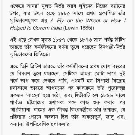
এক্ষেত্রে আমরা মূলত নির্ভর করব লুইনের নিজের বয়ানের
উপর, যার উৎস হচ্ছে ১৮৮৫ সালে প্রথম প্রকাশিত তাঁর
স্মৃতিচারণমূলক গ্রন্থ
A Fly on the Wheel or How I
Helped to Govern India
(Lewin 1885)।
এই গ্রন্থে লেখক মূলত ১৮৫৭ থেকে ১৮৭৩ সাল পর্যন্ত ব্রিটিশ
ভারতে তাঁর কর্মজীবনের বর্ণনা তুলে ধরেছেন দিনপঞ্জী-নির্ভর
স্মৃতিচারণের ভিত্তিতে।
এতে তিনি ব্রিটিশ ভারতে তাঁর কর্মজীবনের প্রথম ষোল বছরের
যে বিবরণ তুলে ধরেছেন, সেটিকে আমরা মোটা দাগে দুই
পর্বে ভাগ করে দেখতে পারি, প্রথমটি হল সিপাহী বিদ্রোহ
চলাকালে ভারতে আগমনের পর কালক্রমে তাঁর পুরোদস্তুর
একজন ‘সাহেব’ হয়ে ওঠা, এবং দ্বিতীয়টি হল ১৮৬৬ সালে
পার্বত্য চট্টগ্রামের প্রশাসক পদে কাজ শুরু করার পর
‘থাংলিয়ানা’ নামের এক জীবন্ত কিংবদন্তীতে তাঁর রূপান্তর, যে
প্রক্রিয়ার পেছনে অবদান ছিল তাঁর বাকচাতুর্য, জাদু এবং
অন্যান্য ঔপনিবেশিক ছলাকলার।