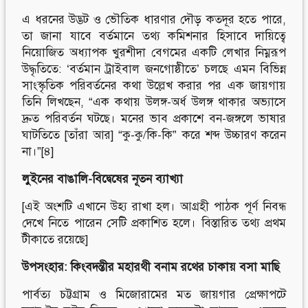
এ ধরনের উদ্ভট ও ভৌতিক ধারণার দৌড় কতদূর হতে পারে,
তা জানা যাবে বর্তমানে তথ্য কমিশনার হিসাবে দায়িত্বে
নিয়োজিত অধ্যাপক খুরশীদা বেগমের একটি লেখার নিম্নরূপ
উদ্ধৃতিতে: ‘বর্তমান ট্রাইবাল জনগোষ্ঠীতে’ চলছে এমন বিভিন্ন
সাংস্কৃতিক পরিবর্তনের কথা উল্লেখ করার পর এক জায়গায়
তিনি লিখছেন, “এক কথায় উলঙ্গ-অর্ধ উলঙ্গ থাকার অভ্যাসে
দ্রুত পরিবর্তন ঘটছে। মনের ভাব প্রকাশে বন-জঙ্গলে ভাষার
ঘাটতিতে [তাঁরা আর] “কু-কু/কি-কি” করে শব্দ উচ্চারণ করেন
না।”[৪]
লুইনের বাঙালি-বিদ্বেষের নূতন ব্যাখ্যা
[এই অংশটি এখানে উহ্য রাখা হল। আগ্রহী পাঠক পূর্ণ নিবন্ধ
দেখে নিতে পারেন সেটি প্রকাশিত হলে। বিস্তারিত তথ্য প্রথম
টীকাতে রয়েছে]
উপসংহার
: কিংবদন্তীর মহারথী বনাম রথের চাকায় বসা মাছি
পার্বত্য চট্টগ্রাম ও মিজোরামের মত জায়গার প্রেক্ষাপটে