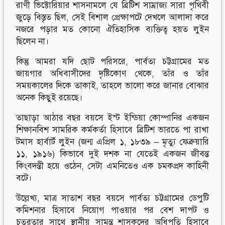
রাণী ভিক্টোরিয়ার শাসনামলে যে ব্রিটিশ সাম্রাজ্য সারা পৃথিবী
জুড়ে বিস্তৃত ছিল, সেই বিশাল প্রেক্ষাপটে দেখলে আলাদা করে
নজরে পড়ার মত কোনো ঐতিহাসিক ব্যক্তিত্ব হয়ত লুইন
ছিলেন না।
কিন্তু আমরা যদি ছোট পরিসরে, পার্বত্য চট্টগ্রামের মত
জায়গার অধিবাসীদের দৃষ্টিকোণ থেকে, তাঁর ও তাঁর
সময়কালের দিকে তাকাই, তাহলে ভালো করে জানার বোঝার
অনেক কিছুই রয়েছে।
তাছাড়া আঠার বছর বয়সে ইস্ট ইন্ডিয়া কোম্পানির একজন
শিক্ষানবিশ সামরিক কর্মকর্তা হিসাবে ব্রিটিশ ভারতে পা রাখা
টমাস হার্বার্ট লুইন (জন্ম এপ্রিল ১, ১৮৩৯ – মৃত্যু ফেব্রুয়ারি
১১, ১৯১৬) কিভাবে দুই দশক না যেতেই একজন জীবন্ত
কিংবদন্তী হয়ে ওঠেন, সেটা এমনিতেও এক চমকপ্রদ কাহিনী
বটে।
উল্লেখ্য, মাত্র সাতাশ বছর বয়সে পার্বত্য চট্টগ্রামের ডেপুটি
কমিশনার হিসাবে নিয়োগ পাওয়ার পর বেশ দাপট ও
চতুরতার সাথে স্থানীয় সামন্ত শাসকদের অধিপতি হিসাবে