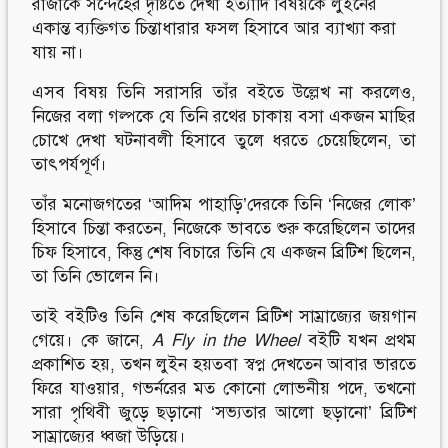
রাজাকে সন্দেহের দৃষ্টিতে দেখা ইত্যাদি বিষয়কে লুইনের
একান্ত ব্যক্তিগত চিন্তাধারার ফসল হিসাবে আর ব্যাখ্যা করা
যায় না।
এসব বিষয় তিনি সরাসরি তাঁর বইতে উল্লেখ না করলেও,
নিজের বলা গল্পকে যে তিনি রথের চাকায় বসা একজন মাছির
চোখে দেখা ঘটনাবলী হিসাবে তুলে ধরতে চেয়েছিলেন, তা
তাৎপর্যপূর্ণ।
তাঁর মনোজগতের ‘আদিম পাহাড়ি’দেরকে তিনি ‘নিজের লোক’
হিসাবে চিন্তা করতেন, নিজেকে ভাবতে শুরু করেছিলেন তাদের
চিফ হিসাবে, কিন্তু শেষ বিচারে তিনি যে একজন ব্রিটিশ ছিলেন,
তা তিনি ভোলেন নি।
তাই বইটিও তিনি শেষ করেছিলেন ব্রিটিশ সাম্রাজ্যের জয়গান
গেয়ে। কে জানে,
A Fly in the Wheel
বইটি যখন প্রথম
প্রকাশিত হয়, তখন লুইন হয়তবা স্বপ্ন দেখতেন আবার ভারতে
ফিরে যাওয়ার, গভর্নরের মত কোনো লোভনীয় পদে, তখনো
সারা পৃথিবী জুড়ে ছড়ানো ‘সভ্যতার আলো ছড়ানো’ ব্রিটিশ
সাম্রাজ্যের ধ্বজা উড়িয়ে।