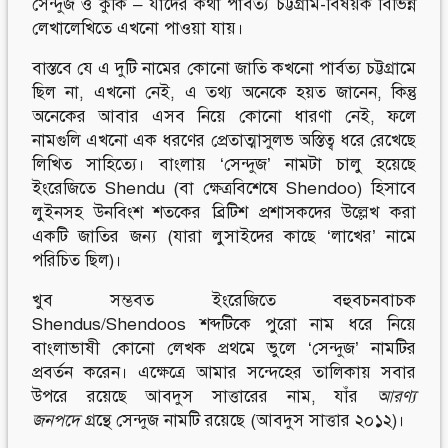
সেন্দুজ ও কুকি – যাদের কথা পার্বত্য চট্টগ্রাম-বিষয়ক বিভিন্ন
লেখালেখিতে এখনো পাওয়া যায়।
বাস্তবে যে এ দুটি নামের কোনো জাতি কখনো পার্বত্য চট্টগ্রামে
ছিল না, এখনো নেই, এ তথ্য অনেকে হয়ত জানেন, কিন্তু
অনেকের আবার এসব নিয়ে কোনো ধারণা নেই, ফলে
নামগুলি এখনো এক ধরণের প্রেতাত্মাসুলভ অস্তিত্ব ধরে রেখেছে
লিখিত সাহিত্যে। বাংলায় ‘সেন্দুজ’ নামটা চালু হয়েছে
ইংরেজিতে Shendu (বা ক্ষেত্রবিশেষে Shendoo) হিসাবে
লুইনসহ উনবিংশ শতকের ব্রিটিশ প্রশাসকদের উল্লেখ করা
একটি জাতির জন্য (যারা লুসাইদের কাছে ‘লাখের’ নামে
পরিচিত ছিল)।
খুব সম্ভবত ইংরেজিতে বহুবচনবাচক
Shendus/Shendoos শব্দটিকে পুরো নাম ধরে নিয়ে
বাংলাভাষী কোনো লেখক প্রথমে ভুলে ‘সেন্দুজ’ নামটির
প্রবর্তন করেন। এক্ষেত্রে আমার সন্দেহের তালিকায় সবার
উপরে রয়েছে আবদুস সাত্তারের নাম, যাঁর
আরণ্য
জনপদে
গ্রন্থে সেন্দুজ নামটি রয়েছে (আবদুস সাত্তার ২০১২)।