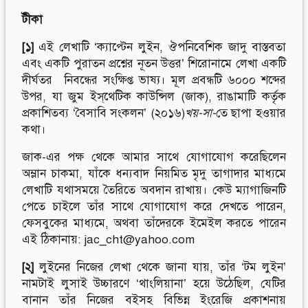
টীকা
[১]
এই লেখাটি ‘ক্যাপ্টেন লুইন, ঔপনিবেশিক জাদু বাস্তবতা
এবং একটি পুরাতন প্রশ্নের নূতন উত্তর’ শিরোনামে লেখা একটি
দীর্ঘতর নিবন্ধের সংক্ষিপ্ত ভাষ্য। মূল প্রবন্ধটি ৬০০০ শব্দের
উপর, যা জুম ইস্‌থেটিক কাউন্সিল (জাক), রাঙামাটি কর্তৃক
প্রকাশিতব্য ‘বৈসাবি সংকলন’ (২০১৬)
খয়-সা-
তে ছাপা হওয়ার
কথা।
জাক-এর পক্ষ থেকে আমার সাথে যোগাযোগ করেছিলেন
অম্লান চাকমা, যাঁকে ধন্যবাদ নিয়মিত মৃদু তাগাদার মাধ্যমে
লেখাটি যথাসময়ে তৈরিতে অবদান রাখায়। কেউ ম্যাগাজিনটি
পেতে চাইলে তাঁর সাথে যোগাযোগ করে দেখতে পারেন,
ফেসবুকের মাধ্যমে, অথবা তাঁদেরকে ইমেইল করতে পারেন
এই ঠিকানায়:
jac_cht@yahoo.com
[২]
লুইনের নিজের লেখা থেকে জানা যায়, তাঁর ‘টম লুইন’
নামটাই লুসাই উচ্চারণে ‘থাংলিয়ানা’ হয়ে উঠেছিল, যেটির
বানান তাঁর নিজের বইসহ বিভিন্ন ইংরেজি প্রকাশনায়