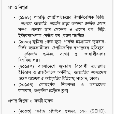
প্রশান্ত ত্রিপুরা
(১৯৯৮) পাহাড়ি গোষ্ঠীপরিচয়ের ঔপনিবেশিক ভিত্তি।
বাংলার বহুজাতি
:
বাঙালি ছাড়া অন্যান্য জাতির প্রসঙ্গ
,
সম্পা. ভেলাম ভান সেন্দেল ও এলেন বল, দিল্লি:
ইন্টারন্যাশনাল সেন্টার ফর বেঙ্গল স্টাডিজ।
(২০০০) জুমিয়া থেকে জুম্ম: পার্বত্য চট্টগ্রামের জুমচাষ-
নির্ভর জনগোষ্ঠীদের ঔপনিবেশিক রূপান্তরের ইতিহাস।
নৃবিজ্ঞান
পত্রিকা
, সংখ্যা ৫, জাহাঙ্গীরনগর
বিশ্ববিদ্যালয়।
(২০১৫ক) বাংলাদেশে জুমচাষ বিরোধী প্রচারণার
ইতিহাস ও রাজনৈতিক অর্থনীতি,
বহুজাতির বাংলাদেশ
স্বরূপ অন্বেষণ ও অস্বীকৃতির ইতিহাস
, সংবেদ, ঢাকা।
(২০১৫খ)
লোমহর্ষক শিক্ষকতা ও অপতথ্যের
কারবার
,
আলুটিলা ছাড়িয়ে
[ব্লগ]
প্রশান্ত ত্রিপুরা ও অবন্তী হারুন
(২০০৩)
পার্বত্য
চট্টগ্রামে
জুমচাষ
, সেড (SEHD),