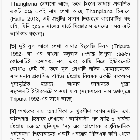
Thangliena দেখানো আছে, তবে মিজো ভাষায় প্রকাশিত
একটি গ্রন্থে একই নাম লেখা আছে Thangliana হিসাবে
(Ralte 2013; এই গ্রন্থটির সন্ধান দিয়েছেন রাঙামাটির কং
চাই, যিনি ২০১৬ সালের মার্চে মিজোরাম ভ্রমণের সময় এটি
আবিস্কার করেন)।
[৩]
দুই যুগ আগে লেখা আমার ইংরেজি নিবন্ধ (Tripura
1992) বা এর বাংলা অনুবাদ (প্রশান্ত ত্রিপুরা ১৯৯৮)
কোনোটিই সহজলভ্য নয়, এবং আমি নিজে ইন্টারনেটে
কোথাও দেই নি, তবে মূল লেখাটি নাঈম মোহায়মেনের
সম্পাদনায় প্রকাশিত পার্বত্য চট্টগ্রাম বিষয়ক একটি সংকলনে
পুনঃমুদ্রিত হয়েছে। আমার জানামতে পুরো
সংকলনটি ইন্টারনেটে পাওয়া যায় (সংকলনের নাম তথ্যসূত্রে
Tripura 1992-এর সাথে আছে)।
[৪]
লেখকের নাম ‘অধ্যাপিকা ড. খুরশীদা বেগম সাঈদ, তথ্য
কমিশনার’ হিসাবে দেখানো “‘আদিবাসী’ পদ ভ্রান্তি ও পার্বত্য
চট্টগ্রাম চক্রান্ত: মুক্তিযুদ্ধ ’৭১ এর আলোকে রাষ্ট্রবিজ্ঞানিক
পর্যবেক্ষণ” শিরোনামের একটি প্রবন্ধের পিডিএফ কপি থেকে