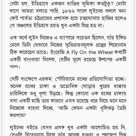
সেটা হল, ইতিহাসে একজন ব্যক্তির ভূমিকা কতটুকু? মোটা
দাগে আমরা বলতে পারি, ১৮৬৬ সালে লুইনের বদলে অন্য
কেউ পার্বত্য চট্টগ্রামের প্রশাসক হয়ে চন্দ্রঘোনায় হাজির হলেও
সে অঞ্চলের ইতিহাস হয়ত খুব একটা ভিন্ন হত না।
এক অর্থে লুইন নিজেও এ ব্যাপারে সচেতন ছিলেন, যাঁর ইঙ্গিত
মেলে তিনি যেভাবে নিজের স্মৃতিচারণমূলক গ্রন্থের শিরোনাম
ঠিক করেছেন তাতে। ইংরেজি A Fly On the Wheel কথাটি
একটি বাগ্‌ধারা বিশেষ, যেটির মূলে রয়েছে ঈশপের একটি
গল্প।
সেটি সংক্ষেপে এরকম: স্টেডিয়ামে রথের প্রতিযোগিতা হচ্ছে।
অনেক রথের চাকা ও ততোধিক ঘোড়ার খুরের ধাক্কায়
চারিদিকে শুধু ধূলা উড়ছে। কিন্তু কোনো এক রথের চাকায়
বসা একটি মাছি তার কারণে এসব হয়েছে ধরে নিয়ে মনে মনে
নিজেকে বাহবা দিচ্ছে, ‘আমি কেমন একটা ধূলিঝড় তৈরি
করলাম!’
লুইনের বইতে যেসব প্রসঙ্গ খুব একটা আলোচিত হয় নি,
সেগুলি বিবেচনায় নিলে তাঁর অনেক বক্তব্য ও পদক্ষেপ ভিন্ন