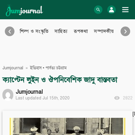
Skip
to
log In
content
‹
›
শিল্প ও সংস্কৃতি
সাহিত্য
রূপকথা
সম্পাদকীয়
আইন আ
Bangla Blog
English Blog
অনুবাদ
বিবিধ
eBook
Photo Gallery
Jumjournal
»
ইতিহাস
•
পার্বত্য চট্টগ্রাম
Audio Archive
Video Archive
ক্যাপ্টেন লুইন ও ঔপনিবেশিক জাদু বাস্তবতা
Learn more
Support
Jumjournal
Last updated Jul 15th, 2020
2822
About Us
Contact
How to
Contribute
Privacy policy
Submit files
Terms & Conditions
FAQ
Sitemap