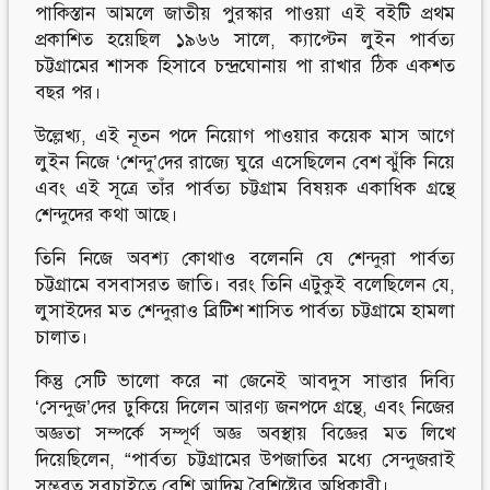
পাকিস্তান আমলে জাতীয় পুরস্কার পাওয়া এই বইটি প্রথম
প্রকাশিত হয়েছিল ১৯৬৬ সালে, ক্যাপ্টেন লুইন পার্বত্য
চট্টগ্রামের শাসক হিসাবে চন্দ্রঘোনায় পা রাখার ঠিক একশত
বছর পর।
উল্লেখ্য, এই নূতন পদে নিয়োগ পাওয়ার কয়েক মাস আগে
লুইন নিজে ‘শেন্দু’দের রাজ্যে ঘুরে এসেছিলেন বেশ ঝুঁকি নিয়ে
এবং এই সূত্রে তাঁর পার্বত্য চট্টগ্রাম বিষয়ক একাধিক গ্রন্থে
শেন্দুদের কথা আছে।
তিনি নিজে অবশ্য কোথাও বলেননি যে শেন্দুরা পার্বত্য
চট্টগ্রামে বসবাসরত জাতি। বরং তিনি এটুকুই বলেছিলেন যে,
লুসাইদের মত শেন্দুরাও ব্রিটিশ শাসিত পার্বত্য চট্টগ্রামে হামলা
চালাত।
কিন্তু সেটি ভালো করে না জেনেই আবদুস সাত্তার দিব্যি
‘সেন্দুজ’দের ঢুকিয়ে দিলেন আরণ্য জনপদে গ্রন্থে, এবং নিজের
অজ্ঞতা সম্পর্কে সম্পূর্ণ অজ্ঞ অবস্থায় বিজ্ঞের মত লিখে
দিয়েছিলেন, “পার্বত্য চট্টগ্রামের উপজাতির মধ্যে সেন্দুজরাই
সম্ভবত সবচাইতে বেশি আদিম বৈশিষ্ট্যের অধিকারী।