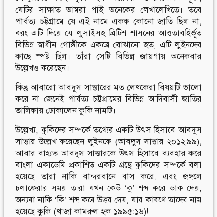
যেটির সাক্ষাত আমরা পাই অনেকের লেখালেখিতে। তবে
পার্বত্য চট্টগ্রামে যে এই নামে একক কোনো জাতি ছিল না,
বরং এটি দিয়ে যে লুসাইসহ ব্রিটিশ শাসনের আওতাবহির্ভূত
বিভিন্ন স্বাধীন গোষ্ঠীকে একত্রে বোঝানো হত, এটি লুইনদের
কাছে স্পষ্ট ছিল। তাঁরা সেটি বিভিন্ন জায়গায় অনেকবার
উল্লেখও করেছেন।
কিন্তু আবারো আবদুস সাত্তারের মত লেখকেরা বিষয়টি ভালো
করে না জেনেই পার্বত্য চট্টগ্রামের বিভিন্ন আদিবাসী জাতির
তালিকায় ঢোকালেন কুকি নামটি।
উল্লেখ্য, কুকিদের সম্পর্কে তথ্যের একটি উৎস হিসাবে আবদুস
সাত্তার উল্লেখ করেছেন লুইনকে (আবদুস সাত্তার ২০১২:৯৯),
আবার বাহ্যত আবদুস সাত্তারকে উৎস হিসাবে ব্যবহার করে
বাংলা একাডেমি প্রকাশিত একটি গ্রন্থে কুকিদের সম্পর্কে বলা
হয়েছে তারা নাকি বান্দরবানে বাস করে, এবং জঙ্গলে
চলাফেরার সময় তারা যখন কেউ ‘কু’ শব্দ করে ডাক দেয়,
অন্যরা নাকি ‘কি’ শব্দ করে উত্তর দেয়, যার কারণে তাদের নাম
হয়েছে কুকি (খাজা কামরুল হক ১৯৯৫:১৬)!