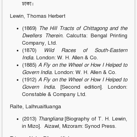
ঢাকা।
Lewin, Thomas Herbert
(1869)
The Hill Tracts of Chittagong and the
Dwellers Therein.
Calcutta: Bengal Printing
Company, Ltd.
(1870)
Wild Races of South-Eastern
India.
London: W. H. Allen & Co.
(1885)
A Fly on the Wheel or How I Helped to
Govern India.
London: W. H. Allen & Co.
(1912)
A Fly on the Wheel or How I Helped to
Govern India.
[Second edition]. London:
Constable & Company Ltd.
Ralte, Lalhruaitluanga
(2013)
Thangliana
[Biography of T. H. Lewin,
in Mizo]. Aizawl, Mizoram: Synod Press.