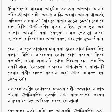
[শিক্ষাগ্রহণের মাধ্যমে আধুনিক সভ্যতার আওতায় আসার
পরিবর্তে] তারা গহীন অরণ্যে আদিম অবস্থায় আটকে থাকতেই
অধিকতর ভালবাসে” (আবদুস সাত্তার ২০১২: ১৮৯)। সেই যে
শুরু, ব্রিটিশ ঔপনিবেশিক যুগের সাহিত্য থেকে ভুল করে
বাংলায় আমদানি করা ‘সেন্দুজ’ নামক প্রেতাত্মা আরো
ব্যাপকভাবে বিচরণ করতে শুরু করল, এবং পেল নূতন জীবন।
যেমন, আবদুস সাত্তারের চালু করা ভুলের সাথে নিজের কিছু
কল্পনা মিশিয়ে আরেকজন লেখক যোগ করেছেন নিচের
কথাগুলি, বাংলা একাডেমি থেকে শিশুদের জন্য প্রকাশিত
একটি গ্রন্থে, “সেন্দুজরা বান্দরবন, খাগড়াছড়ি ও রাঙ্গামাটি
জেলার গভীর জঙ্গলে বসবাস করে” (খাজা কামরুল হক
১৯৯৫:২২)।
এভাবেই সংশ্লিষ্ট লেখকদের অজ্ঞতার গহীন অন্ধকারে সাক্ষাত
পাওয়া ঔপনিবেশিক ভূতগুলি এখন বাংলাদেশের কয়জন
মানুষের মনোজগতে বিচরণ করছে, কে জানে!
সেন্দুজদের মতই ‘কুকি’ হল আরেকটি ‘ঔপনিবেশিক ভূত’,