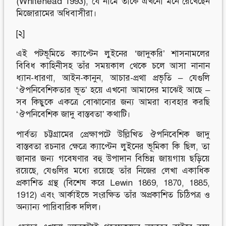
(Whitehead 1993), যে নামে তাঁকে এখনো মনে রেখেছেন
মিজোরামের অধিবাসীরা।
[২]
এই পটভূমিতে ক্যাপ্টেন লুইনের ‘জাদুকরি’ শাসনামলের
বিবিধ কাহিনীসহ তাঁর সময়কাল থেকে চলে আসা নানান
ধ্যান-ধারণা, আইন-কানুন, আচার-প্রথা প্রভৃতি – যেগুলি
‘ঔপনিবেশিকতার ভূত’ হয়ে এখনো আমাদের মাঝেই আছে –
সব কিছুকে একত্রে বোঝানোর জন্য আমরা ব্যবহার করছি
‘ঔপনিবেশিক জাদু বাস্তবতা’ কথাটি।
পার্বত্য চট্টগ্রামের প্রেক্ষাপটে উল্লিখিত ঔপনিবেশিক জাদু
বাস্তবতা রচনার ক্ষেত্রে ক্যাপ্টেন লুইনের ভূমিকা কি ছিল, তা
জানার জন্য গবেষণার বহু উপাদান বিভিন্ন জায়গায় ছড়িয়ে
রয়েছে, যেগুলির মধ্যে রয়েছে তাঁর নিজের লেখা একাধিক
প্রকাশিত গ্রন্থ (বিশেষ করে Lewin 1869, 1870, 1885,
1912) এবং আর্কাইভে সংরক্ষিত তাঁর অপ্রকাশিত চিঠিপত্র ও
অন্যান্য পারিবারিক দলিল।