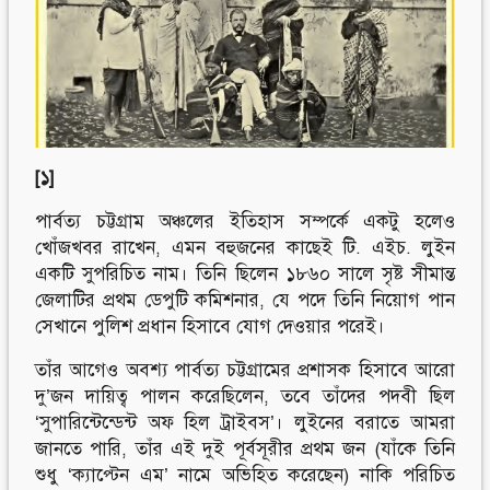
Follow Us
Engage with us
Facebook
Invite Jumjournal Team
Twitter
Be a representative
Youtube
Be a partner
Google+
Be a volunteer
Instagram
[১]
পার্বত্য চট্টগ্রাম অঞ্চলের ইতিহাস সম্পর্কে একটু হলেও
খোঁজখবর রাখেন, এমন বহুজনের কাছেই টি. এইচ. লুইন
একটি সুপরিচিত নাম। তিনি ছিলেন ১৮৬০ সালে সৃষ্ট সীমান্ত
জেলাটির প্রথম ডেপুটি কমিশনার, যে পদে তিনি নিয়োগ পান
সেখানে পুলিশ প্রধান হিসাবে যোগ দেওয়ার পরেই।
তাঁর আগেও অবশ্য পার্বত্য চট্টগ্রামের প্রশাসক হিসাবে আরো
দু’জন দায়িত্ব পালন করেছিলেন, তবে তাঁদের পদবী ছিল
‘সুপারিন্টেন্ডেন্ট অফ হিল ট্রাইবস’। লুইনের বরাতে আমরা
জানতে পারি, তাঁর এই দুই পূর্বসূরীর প্রথম জন (যাঁকে তিনি
শুধু ‘ক্যাপ্টেন এম’ নামে অভিহিত করেছেন) নাকি পরিচিত