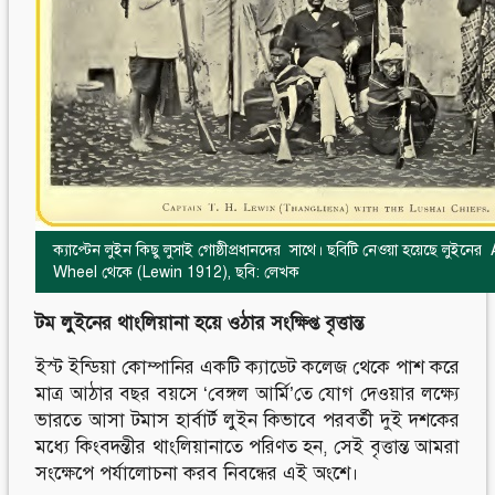
ক্যাপ্টেন লুইন কিছু লুসাই গোষ্ঠীপ্রধানদের সাথে। ছবিটি নেওয়া হয়েছে লুইনের
Wheel থেকে (Lewin 1912), ছবি: লেখক
টম লুইনের থাংলিয়ানা হয়ে ওঠার সংক্ষিপ্ত বৃত্তান্ত
ইস্ট ইন্ডিয়া কোম্পানির একটি ক্যাডেট কলেজ থেকে পাশ করে
মাত্র আঠার বছর বয়সে ‘বেঙ্গল আর্মি’তে যোগ দেওয়ার লক্ষ্যে
ভারতে আসা টমাস হার্বার্ট লুইন কিভাবে পরবর্তী দুই দশকের
মধ্যে কিংবদন্তীর থাংলিয়ানাতে পরিণত হন, সেই বৃত্তান্ত আমরা
সংক্ষেপে পর্যালোচনা করব নিবন্ধের এই অংশে।