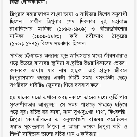
বিস্তর লোককাহিনী।
ত্রিপুরার মহারাজাগন বাংলা ভাষা ও সাহিত্যর বিশেষ অনুরাগী
ছিলেন। স্বাধীন ত্রিপুরার শেষ দিককার দুই মহারাজ
রাধাকিশোর মানিক্য (১৮৯৬-১৯০৯) ও বীরেন্দ্রকিশোর
মানিক্য (১৯০৯-১৯২৩) কবি রবীন্ত্রনাথ ঠাকুরের
(১৮৬১-১৯৪১) বিশেষ সমঝদার ছিলেন।
পার্বত্য চট্টগ্রামের অন্যান্য ক্ষুদ্র জাতিসত্তার মতো জীবনধারাও
গড়ে উঠেছে যাযাবর জুমিয়া সংস্কৃতির উত্তরাধিকারের ভেতর।
ককবরক ভাষায় যার নাম হাচুক। এই হাচুক জীবনে
ত্রিপুরাসমাজ বছরের একটা নির্দিষ্ট সময় বসতভিটা ছেড়ে
সপরিবার গাইরিঙ (জুমঘর) গিয়ে বসবাস করে।
ছয় মাসের মতো এখানে অবস্থানকালে তাদের মধ্যে ফুর্তি পায়
সৃজনশীলতার আনুকূল্য। সে সময় পাহাড়ে পাহাড়ে ছড়িয়ে
পড়ে সুর। রচিত হয় কাব্য, নানা সুখ-দু:খের গাথা, কিংবদন্তি।
ত্রিপুরা কৌমজীবনের এ অনুষংগগুলি বাক্সময় করেছিলেন
প্রয়াত সুরেন্দ্রলাল ত্রিপুরা ও আরো অনেক ত্রিপুরা কবি ও
শিল্পী সাহিত্যক তাদের রচিত গান ও কবিতায়।