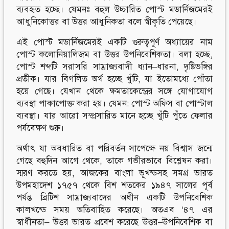
ব্যবহৃত হচ্ছে। যেমনঃ বহুল উচ্চারিত পোস্ট মডার্নিজমেরই
Follow Us
Engage with us
আধুনিকোত্তর বা উত্তর আধুনিকতা বলে স্বীকৃতি পেয়েছে।
Facebook
Invite Jumjournal Team
এই পোস্ট মডার্নিজমেরই একটি গুরুত্বপূর্ণ অধ্যায়ের নাম
Twitter
Be a representative
পোস্ট কলোনিয়ালিজম বা উত্তর উপনিবেশিকতা। বলা হচ্ছে,
Youtube
Be a partner
পোস্ট শব্দটি সরাসরি সাম্রাজ্যবাদী ধ্যান–ধারনা, দৃষ্টিভঙ্গির
Google+
Be a volunteer
প্রতীক। যার বিগলিত অর্থ হচ্ছে খুঁটি, যা ইতোমধ্যে পোঁতা
Instagram
হয়ে গেছে। যেখান থেকে ক্ষমতাকেন্দ্রের সঙ্গে যোগাযোগ
ব্যবস্থা পাকাপোক্ত করা হয়। যেমন: পোস্ট অফিস বা পোস্টাল
ব্যবস্থা। যার আরো সম্প্রসারিত মানে হচ্ছে খুঁটি পুঁতে ফেলার
পর্যবেক্ষণ শুরু।
অর্থাৎ যা অবধারিত বা পরিবর্তন সাপেক্ষে নয় বিশ্বাস জন্মে
গেছে বহুদিন আগে থেকে, তাকে গভীরভাবে বিশ্লেষন করা।
স্মরণ করতে হয়, আজকের বাংলা ভূখন্ডসহ সমগ্র ভারত
উপমহাদেশ ১৭৫৭ থেকে বিশ শতকের ১৯৪৭ সালের পূর্ব
পর্যন্ত ব্রিটিশ সাম্রাজ্যবাদের অধীন একটি উপনিবেশিক
কালখন্ডে সময় অতিবাহিত করেছে। অতএব ‘৪৭ এর
স্বাধীনতা– উত্তর ভারত প্রবেশ করেছে উত্তর–উপনিবেশিক বা