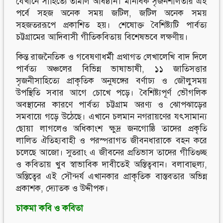
যেখানে সাহিত্যে তমিলি অধিষ্ঠান। মানবিক সৃজনশীলতার এই
পর্বে সহজ অনেক সময় জটিল, জটিল অনেক সময়
সহজতররূপে প্রকাশিত হয়। শেষোক্ত বৈশিষ্ট্যটি পার্বত্য
চট্টগ্রামের আদিবাসী গীতিকবিতায় বিশেষভবে লক্ষণীয়।
কিন্ত রাজনৈতিক ও গবেষণাধর্মী প্রথাগত লেখালেখি বাদ দিলে
পার্বত্য অঞ্চলের বিভিন্ন ভাষাভাষী, ১১ জাতিসত্তার
সৃজনীসাহিত্যে প্রাকৃতিক অনুষঙ্গের বর্ণাঢ্য ও জৌলুসময়
উপস্থিতি সবার আগে চোখে পড়ে। বৈশিষ্ট্যপূর্ণ ভৌগলিক
অবস্থানের কারণে পার্বত্য চট্টগ্রাম অরণ্য ও ঝোপঝাড়ের
সমবায়ে গড়ে উঠেছে। এখানে চলমান নগরায়ণের যৎসামান্য
ছোয়া লাগলেও অধিকাংশ ক্ষুদ্র জনগোষ্ঠি তাদের প্রকৃতি
লালিত ঐতিহ্যবাহী ও পরস্পরাগত জীবনধারাকে বহন করে
চলেছে আজো। সুতরাং এ জীবনের প্রতিভাস তাদের গীতিগুচ্ছ
ও কবিতায় খুব স্বাভাবিক দাবীতেই অস্তিত্ববান। বলাবাহুল্য,
অস্তিত্বের এই সৌন্দর্য এখানকার প্রাকৃতিক বাস্তবতার অভিন্ন
প্রকাশক, দ্যোতক ও উদ্দীপক।
চাকমা কবি ও কবিতা