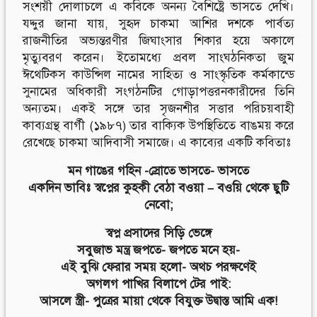
সংশয়ী দোলাচলে এ কবিকে অনন্য বৈশিষ্ট্রে ভাসতে দেখি।
যদ্দুর জানা যায়, সুহৃদ চাকমা আশির দশকে পার্বত্য
রাজনীতির অভ্যন্তরণীর জিঘাংসার শিকার হয়ে অকালে
মৃত্যুবরণ করেন। ইতোমধ্যে প্রবল সাংঘঠনিকতা জুম
ঈথেটিকস কাউন্সিল নামের সাহিত্য ও সাংস্কৃতিক কর্মকান্ডে
সুনামের অধিকারী সংগঠনটির গোড়াপত্তরনকারীদের তিনি
অন্যতম। একই সঙ্গে তার সৃজনশীর সত্তার পরিচয়বাহী
কাব্যগ্রন্থ বার্গী (১৯৮৭) তার বাক্যিক উপস্থিতিতে বাঙময় করে
রেখেছে চাকমা আদিবাসী সমাজে। এ কাব্যের একটি কবিতাঃ
মন গাঙের গহিন -স্রোতে ভাসতে- ভাসতে
একদিন ভাবিঃ স্বপ্নের কুহকী বেঠা বওয়া – বওয়ি থেকে ছুটি
নেবো;
স্বপ্ন প্রসাদের সিড়ি ভেঙ্গে
সবুজাভ মন্ত্র জপতে- জপতে মনে হয়-
এই বুঝি ফেরার সময় হলো- অথচ পরক্ষণেই
অগলগ পাখির বিলাপে টের পাই:
আসলে স্ত্রী- পুত্রের মায়া থেকে বিযুক্ত উদ্বাস্ত আমি এক!