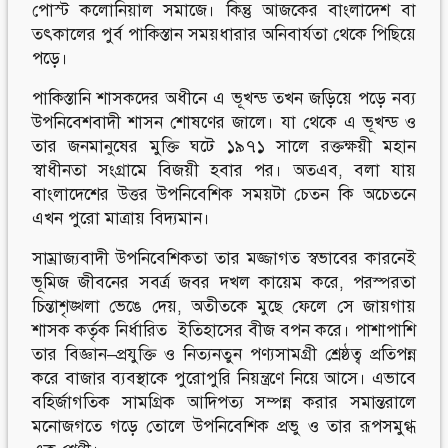
পোস্ট কলোনিয়াল সমাজে। কিন্তু আজকের বাংলাদেশ বা
তৎকালের পুর্ব পাকিস্তান সময়ধারার অনিবার্যতা থেকে পিছিয়ে
পড়ে।
পাকিস্তানি শাসকদের অধীনে এ ভূখন্ড তখন জড়িয়ে পড়ে নব্য
উপনিবেশবাদী শাসন শোষণের জালে। যা থেকে এ ভূখন্ড ও
তার জনমানুষের মুক্তি ঘটে ১৯৭১ সালে রক্তক্ষয়ী মহান
স্বাধীনতা সংগ্রামে বিজয়ী হবার পর। অতএব, বলা যায়
বাংলাদেশের উত্তর উপনিবেশিক সময়টা চেতন কি অচেতনে
এখন পুরো মাত্রায় বিদ্যমান।
সাম্রাজ্যবাদী উপনিবেশিকতা তার মজ্জাগত স্বভাবের কারনেই
ভূমিজ জীবনের সবর্ত্র জবর দখল কায়েম করে, পরস্পরতা
চিন্তাশৃঙ্খলা ভেঙে দেয়, অতীতকে মুছে ফেলে সে জায়গায়
শাসক কর্তৃক নির্ধারিত ইতিহাসের বীজ বপন করে। পাশাপাশি
তার বিজ্ঞান–প্রযুক্তি ও নিত্যনতুন পণ্যসামগ্রী শ্রেষ্ঠত্ব প্রতিপন্ন
করে বাজার ব্যবস্থাকে পুরোপুরি নিয়ন্ত্রণে নিয়ে আসে। এভাবে
বহির্জাগতিক সামগ্রিক আদিপত্য সম্পন্ন করার সমান্তরালে
মনোজগতে গড়ে তোলে উপনিবেশিক প্রভু ও তার রূপসমুগ্ধ