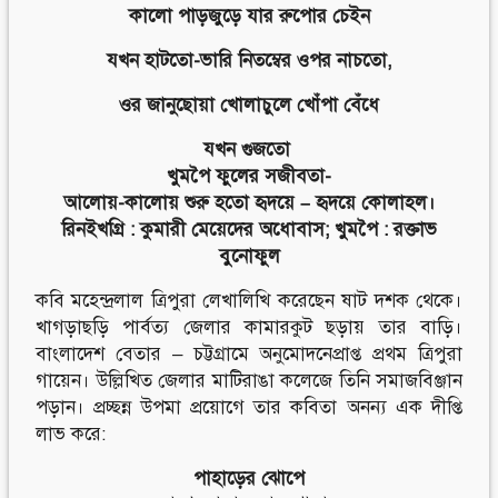
কালো পাড়জুড়ে যার রুপোর চেইন
যখন হাটতো-ভারি নিতম্বের ওপর নাচতো,
ওর জানুছোয়া খোলাচুলে খোঁপা বেঁধে
যখন গুজতো
খুমপৈ ফুলের সজীবতা-
আলোয়-কালোয় শুরু হতো হৃদয়ে – হৃদয়ে কোলাহল।
রিনইখগ্রি : কুমারী মেয়েদের অধোবাস; খুমপৈ : রক্তাভ
বুনোফুল
কবি মহেন্দ্রলাল ত্রিপুরা লেখালিখি করেছেন ষাট দশক থেকে।
খাগড়াছড়ি পার্বত্য জেলার কামারকুট ছড়ায় তার বাড়ি।
বাংলাদেশ বেতার – চট্টগ্রামে অনুমোদনেপ্রাপ্ত প্রথম ত্রিপুরা
গায়েন। উল্লিখিত জেলার মাটিরাঙা কলেজে তিনি সমাজবিঞ্জান
পড়ান। প্রচ্ছন্ন উপমা প্রয়োগে তার কবিতা অনন্য এক দীপ্তি
লাভ করে:
পাহাড়ের ঝোপে