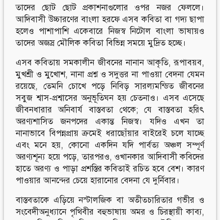
তাদের ছোট ছোট প্রকাশনাগুলোর ওপর নজর ফেললে।
আদিবাসী উচ্চারণের বাংলা হরফে এসব কবিতা বা গদ্য ছাপা
হলেও পাশাপাশি একেবারে নিজস্ব নিটোল বাংলা ভাষায়ও
তাদের অজস্র মৌলিক কবিতা বিভিন্ন সময়ে মুদ্রিত হচ্ছে।
এসব কবিতায় সমকালীন জীবনের নানান আকৃতি, রূপাবয়ব,
মুখশ্রী ও মুখোশ, নানা প্রশ্ন ও সদুত্তর না পাওয়া বেদনা যেমন
রয়েছে, তেমনি চোখে পড়ে নিবিড় সারল্যমন্ডিত জীবনের
সবুজ শ্বাস-প্রশ্বাসের অনুভূতিঘন হয় চেতনাও। এসব এসেছে
জীবনধারার অনিবার্য বাস্তবতা থেকে; যে বাস্তবতা হরিৎ
অরণ্যশাসিত জনপদের একান্ত নিজস্ব। যদিও এখন তা
নানাভাবে বিপন্নপ্রায় ক্রমেই ধরাছোঁয়ার বাইরেই চলে যাচ্ছে
এবং মনে হয়, কোনো একদিন যদি পার্বত্য অঞ্চল সম্পূর্ণ
অরণ্যশূন্য হয়ে পড়ে, তারপরও, ওখানকার আদিবাসী কবিদের
হাতে অরণ্য ও পাড়া প্রশস্তির কবিতাই রচিত হবে বেশ। কারণ
পাওয়ার আনন্দের চেয়ে হারানোর বেদনা যে দুর্নিবার।
বাস্তবতাকে এড়িয়ে নস্টালজিক বা অতীতচারিতার গভীর ও
সংবেদীঅনুধ্যানে পৃথিবীর বহুভাষায় অমর ও চিরস্থায়ী কাব্য,