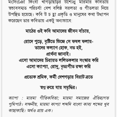
মংসিংঞো কিংবা খাগড়াছড়ির উশ্যেপ্রু মারমার কবিতায়
স্বভাবসম্মত পরিচর্যা বেশ বলিষ্ঠ সরলতা ও গীতলতা নিয়ে
উপস্থিত হয়েছে। কবি উ চ হ্লা প্রকৃতি ও মানুষের কথা উত্থাপন
করেছেন তার কবিতায় একটু অন্যভাবে:
মাঠের ওই কবি আমাদের জীবন বাঁচায়,
রোদে পুড়ে, বৃষ্টিতে ভিজে সে ফষল ফলায়-
তাদের কল্যাণ হোক, নত হই,
প্রার্থনা জানাই।
এসো আমাদের চিরায়ত ললিতকলার সংস্কার করি
এসো ক্যাপ্যা, রোদু, নৃত্যগীত রক্ষা করি
প্রত্যেক শ্রমিক, কর্মী দেশগড়ার বিরাট ব্রতে
স্বপ্ন রুয়ে যায় সমৃদ্ধির।
ক্যাপা : মারমা গীতিকবিতা; মারমা সমাজের ঐতিহ্যগত
পুথিপাঠ। লক্ষনীয়, মারমা কাপ্যা শব্দদি বাংলা কাব্য শব্দের খুব
কাছাকাছি। অর্থও প্রায় এক।