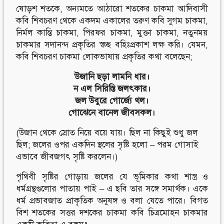
ষোড়শ শতকে, অন্যমতে আঠারো শতকের চাকমা আদিবাসী
কবি শিবচরণ থেকে একদম একালের তরুণ কবি সুগম চাকমা,
নির্মল কান্তি চাকমা, পিরফর চাকমা, মুক্তা চাকমা, নতুনময়
চাকমার সদানন্দ প্রকৃতির স্বচ্ছ বহিঃপ্রকাশ লক্ষ করি। যেমন,
কবি শিবচরণ চাকমা লোকভাষায় প্রকৃতির কথা বলেছেন;
উজানি ছড়া লামনি ধার।
ন এল সিরিস্তি জলৎকার।
জল উবুরে গোর্জ্যে থল।
গোঝেনে বানেল জীবসকল।
(উজান থেকে স্রোত নিয়ে বয়ে যায়। ছিল না কিছুই শুধু জল
ছিল; জলের ওপর একদিন স্থলের সৃষ্টি হলো – পরম গোসাই
এভাবে জীবজগৎ সৃষ্টি করলেন।)
পৃথিবী সৃষ্টির গোড়ায় জলের যে ভূমিকার কথা শাস্ত্র ও
ধর্মগ্রন্থগুলোর পাতায় পাই – এ ছবি তার সঙ্গে সমার্থক। একে
ধর্ম প্রভাবজাত প্রাকৃতিক অনুষঙ্গ ও বলা যেতে পারে। বিগত
বিশ শতকের সত্তর দশকের চাকমা কবি চিত্রমোহন চাকমার