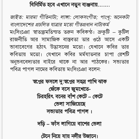
বিনির্মিত হবে এখানে নতুন ব্যঞ্জনায়…….
জাইত: মারমা গীতিনাট্য; লাঙ্গা: লোকসংগীত; পাংখূ: অনেকটা
বাংলাদেশের প্রচলিত যাত্রার মতো গীতপ্রধান নাট্যকর্ম
মংসিংঞো স্বাতন্ত্র্যমতিন্ডত তরুন কবিকন্ঠ। ভ্রুকুটি – কুটিল
রাজনীতি আর সামাজিক বাস্তবতা তার ওঠে আসে একটি
ভাবাবেগের হঠাৎ উদ্ভাসনের মতো। যেখানে কবির তার
কবিতায় মতো। যেখানে কবির মর্মযাতনার চাপা রেশটি
অনুভববেদ্যতার বাইরে থাকে না আর পাঠকের। সভ্যতার
পবিত্র পাগল নামের কবিতায় মংসিংঞো বলেন:
স্বপ্নের ফসলে দু:স্বপ্নের সহস্র পাখি ঝাক
জেঁকে বসে জুমখেতে-
চিরহরিৎ বনের বাঁশ কেটে – কেটে
ভেলা সাজিয়েছে
সভ্যতার পবিত্র পাগল ।
দড়ি – ফাঁস লাগিয়ে বাশের ভেলা
টেনে নিয়ে যায় নদীর উজানে।