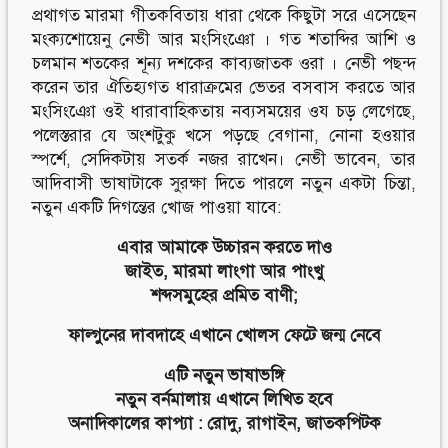
প্রথাগত মারমা গীতকবিতায় ধারা থেকে কিছুটা সরে এসেছেন
মংক্যশোয়েনু নেভী আর মংসিংঞো । গত শতাব্দির আশি ও
চলমান শতকের শূন্য দশকের কাব্যজাতক ওরা । নেভী পছন্দ
করেন তার ঐতিহ্যগত ধারাক্রমের ভেতর বসবাস করতে আর
মংসিংঞো ওই ধারাবাহিকতায় নব্যসময়ের ওয চড় লেগেছে,
পলেস্তরার যে অংশটুকু খসে পড়ছে বেগানা, নোনা হওয়ার
স্পর্শে, সেদিকটায় সতর্ক নজর রাখেন। নেভী ভাবেন, তার
আদিবাসী ভাষাটাকে সুরক্ষা দিতে পারলে নতুন একটা চিন্তা,
নতুন একটি দিগন্তের খোজ পাওয়া যাবে:
এবার আমাকে উচ্চারন করতে দাও
জাইত, মারমা লাংগা আর পাংখু
শব্দসমুহের প্রমিত বাণী;
ফাল্গুনের দাবদাহে এখানে খোলস ফেটে জন্ম নেবে
এটি নতুন ভাষাভঙ্গি
নতুন বর্নমালায় এখানে লিখিত হবে
অনাদিকালের কাপ্যা : রোদু, রাগাইন, জাতকপিটক