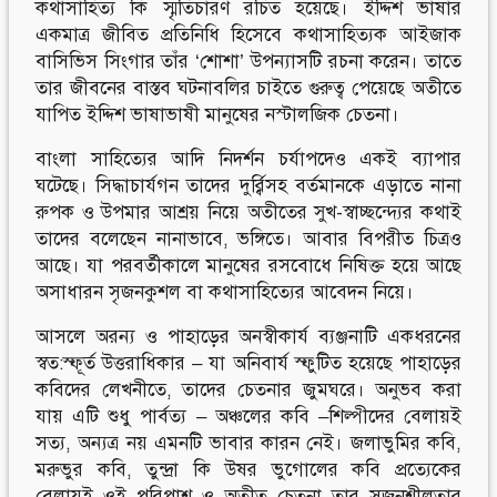
কথাসাহিত্য কি স্মৃতিচারণ রচিত হয়েছে। ইদ্দিশ ভাষার
একমাত্র জীবিত প্রতিনিধি হিসেবে কথাসাহিত্যক আইজাক
বাসিভিস সিংগার তাঁর ‘শোশা’ উপন্যাসটি রচনা করেন। তাতে
তার জীবনের বাস্তব ঘটনাবলির চাইতে গুরুত্ব পেয়েছে অতীতে
যাপিত ইদ্দিশ ভাষাভাষী মানুষের নস্টালজিক চেতনা।
বাংলা সাহিত্যের আদি নিদর্শন চর্যাপদেও একই ব্যাপার
ঘটেছে। সিদ্ধাচার্যগন তাদের দুর্র্বিসহ বর্তমানকে এড়াতে নানা
রুপক ও উপমার আশ্রয় নিয়ে অতীতের সুখ-স্বাচ্ছন্দ্যের কথাই
তাদের বলেছেন নানাভাবে, ভঙ্গিতে। আবার বিপরীত চিত্রও
আছে। যা পরবর্তীকালে মানুষের রসবোধে নিষিক্ত হয়ে আছে
অসাধারন সৃজনকুশল বা কথাসাহিত্যের আবেদন নিয়ে।
আসলে অরন্য ও পাহাড়ের অনস্বীকার্য ব্যঞ্জনাটি একধরনের
স্বত:স্ফূর্ত উত্তরাধিকার – যা অনিবার্য স্ফুটিত হয়েছে পাহাড়ের
কবিদের লেখনীতে, তাদের চেতনার জুমঘরে। অনুভব করা
যায় এটি শুধু পার্বত্য – অঞ্চলের কবি –শিল্পীদের বেলায়ই
সত্য, অন্যত্র নয় এমনটি ভাবার কারন নেই। জলাভুমির কবি,
মরুভুর কবি, তুন্দ্রা কি উষর ভুগোলের কবি প্রত্যেকের
বেলায়ই ওই পরিপাশ ও অতীত চেতনা তার সৃজনশীলতার