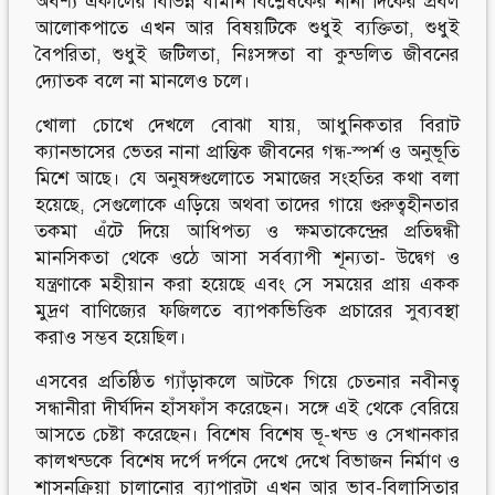
অবশ্য একালের বিভিন্ন ধীমান বিশ্লেষকের নানা দিকের প্রবল
আলোকপাতে এখন আর বিষয়টিকে শুধুই ব্যক্তিতা, শুধুই
বৈপরিতা, শুধুই জটিলতা, নিঃসঙ্গতা বা কুন্ডলিত জীবনের
দ্যোতক বলে না মানলেও চলে।
খোলা চোখে দেখলে বোঝা যায়, আধুনিকতার বিরাট
ক্যানভাসের ভেতর নানা প্রান্তিক জীবনের গন্ধ-স্পর্শ ও অনুভূতি
মিশে আছে। যে অনুষঙ্গগুলোতে সমাজের সংহতির কথা বলা
হয়েছে, সেগুলোকে এড়িয়ে অথবা তাদের গায়ে গুরুত্বহীনতার
তকমা এঁটে দিয়ে আধিপত্য ও ক্ষমতাকেন্দ্রের প্রতিদ্বন্ধী
মানসিকতা থেকে ওঠে আসা সর্বব্যাপী শূন্যতা- উদ্বেগ ও
যন্ত্রণাকে মহীয়ান করা হয়েছে এবং সে সময়ের প্রায় একক
মুদ্রণ বাণিজ্যের ফজিলতে ব্যাপকভিত্তিক প্রচারের সুব্যবস্থা
করাও সম্ভব হয়েছিল।
এসবের প্রতিষ্ঠিত গ্যাঁড়াকলে আটকে গিয়ে চেতনার নবীনত্ব
সন্ধানীরা দীর্ঘদিন হাঁসফাঁস করেছেন। সঙ্গে এই থেকে বেরিয়ে
আসতে চেষ্টা করেছেন। বিশেষ বিশেষ ভূ-খন্ড ও সেখানকার
কালখন্ডকে বিশেষ দর্পে দর্পনে দেখে দেখে বিভাজন নির্মাণ ও
শাসনক্রিয়া চালানোর ব্যাপারটা এখন আর ভাব-বিলাসিতার