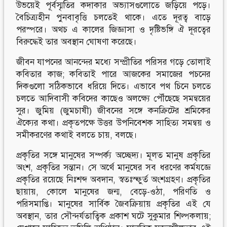
উভয়েই পূর্বস্মৃতির কদাকার অভ্যাসগুলোতে জড়িয়ে পড়ে।
বৈচিত্র্যহীন পুনবাবৃত্তি চলতেই থাকে। এতে দূরত্ব বাড়ে
পরস্পরে। অথচ এ কালের জিজ্ঞাসা ও দৃষ্টিভঙ্গি ঐ দূরত্বের
বিরুদ্ধেই তার অবস্থান ঘোষণা করেছে।
জীবন যাপনের আনন্দের মধ্যে সম্প্রীতির পরিসর গড়ে তোলাই
কবিতার কাজ; কবিতাই পারে আজকের সমাজের পচনের
দিকগুলো সঠিকভাবে ধরিয়ে দিতে। এভাবে পথ চিনে চলতে
চলতে আদিবাসী কবিদের কাছেও অলক্ষ্যে পৌঁছেছে সমন্বয়ের
সুর। জুমিয় (জুমচাষী) জীবনের সঙ্গে কনক্রিটের শ্রমিকের
ঐক্যের কথা। প্রকৃতপক্ষে উত্তর উপনিবেশক সাহিত্য সমন্বয় ও
সমীকরণের কথাই বলতে চায়, বলছে।
প্রকৃতির সঙ্গে মানুষের সম্পর্ক্য অচ্ছেদ্য। মূলত মানুষ প্রকৃতির
অংশ, প্রকৃতির সন্তান। সে অর্থে মানুষের সব ধরণের কর্মযজ্ঞে
প্রকৃতির রয়েছে নিঃশব্দ অবদান, স্বতঃস্ফুর্ত অংশগ্রহণ। প্রকৃতির
ছায়ায়, কোলে মানুষের জন্ম, বেড়ে-ওঠা, পরিণতি ও
পরিসমাপ্তি। মানুষের সার্বিক জৈবক্রিয়ায় প্রকৃতির এই যে
অবস্থান, তার সৌন্দর্যতাত্বিক প্রকাশ ঘটে সুকুমার শিল্পকলায়;