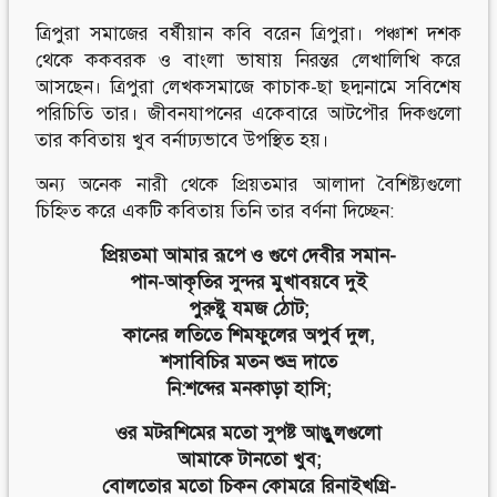
ত্রিপুরা সমাজের বর্ষীয়ান কবি বরেন ত্রিপুরা। পঞ্চাশ দশক
থেকে ককবরক ও বাংলা ভাষায় নিরন্তর লেখালিখি করে
আসছেন। ত্রিপুরা লেখকসমাজে কাচাক-ছা ছদ্মনামে সবিশেষ
পরিচিতি তার। জীবনযাপনের একেবারে আটপৌর দিকগুলো
তার কবিতায় খুব বর্নাঢ্যভাবে উপস্থিত হয়।
অন্য অনেক নারী থেকে প্রিয়তমার আলাদা বৈশিষ্ট্যগুলো
চিহ্নিত করে একটি কবিতায় তিনি তার বর্ণনা দিচ্ছেন:
প্রিয়তমা আমার রূপে ও গুণে দেবীর সমান-
পান-আকৃতির সুন্দর মুখাবয়বে দুই
পুরুষ্টু যমজ ঠোট;
কানের লতিতে শিমফুলের অপুর্ব দুল,
শসাবিচির মতন শুভ্র দাতে
নি:শব্দের মনকাড়া হাসি;
ওর মটরশিমের মতো সুপষ্ট আঙুুলগুলো
আমাকে টানতো খুব;
বোলতোর মতো চিকন কোমরে রিনাইখগ্রি-