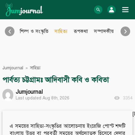
Skip
to
log In
content
‹
›
শিল্প ও সংস্কৃতি
সাহিত্য
রূপকথা
সম্পাদকীয়
আইন আ
Bangla Blog
English Blog
অনুবাদ
বিবিধ
eBook
Photo Gallery
Jumjournal
»
সাহিত্য
Audio Archive
Video Archive
পার্বত্য চট্টগ্রামঃ আদিবাসী কবি ও কবিতা
Learn more
Support
Jumjournal
Last updated Aug 8th, 2026
3354
About Us
Contact
How to
Contribute
Privacy policy
Submit files
Terms & Conditions
FAQ
এ সময়ের সাহিত্য-সংস্কৃতির আলোচনায় ইংরেজি পোস্ট শব্দটি
Sitemap
বাংলায় উত্তর বা পরবর্তী সময়ের অর্থদ্যোতক হিসেবে দেদার