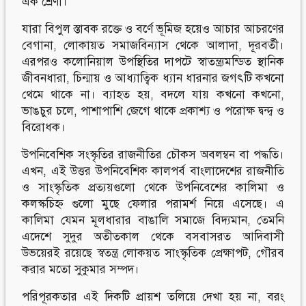
এক শ্রেণী।
যারা বিপুল স্তাবক রক্তে ও বর্ণে ভূমিজ হয়েও আচার আচরণের
বেগানা, লোকায়ত সমাজবিন্যাস থেকে আলাদা, দূরবর্তী।
এরপরও কলোনিয়াল উপস্থিতির দাপটে স্বাতন্ত্র্যমন্ডিত স্থানিক
জীবনধারা, চিন্মায় ও আধ্যাত্বিক ধ্যান ধারনার জগৎটি কখনো
থেমে থাকে না। ব্যাহত হয়, বদলে যায় কখনো কখনো,
ভাঙচুর চলে, পাশাপাশি জেগে থাকে প্রকাশ্য ও পরোক্ষ দ্বন্দ্ব ও
বিরোধক।
উপনিবেশিক সংস্কৃতির রাজনীতির চৌকস অবলম্বন বা পদ্ধতি।
এখন, এই উত্তর উপনিবেশিক কালপর্ব বাংলাদেশের রাজনীতি
ও সাংস্কৃতিক প্রত্যয়গুলো থেকে উপনিবেশের কালিমা ও
কলস্কচিহ্ন গুলো মুছে ফেলার পরামর্শ নিয়ে এসেছে। এ
কালিমা যেমন মূলধারার বাঙালি সমাজে বিদ্যমান, তেমনি
এদেশে সুদুর অতীতকাল থেকে বসবাসরত আদিবাসী
উভয়েরই রয়েছে স্বতন্ত্র লোকয়ত সাংস্কৃতিক প্রেক্ষাপট, গৌরব
করার মতো সুকুমার সম্পদ।
পরিপূরকতার এই দিকটি প্রায়শ তলিয়ে দেখা হয় না, বরং