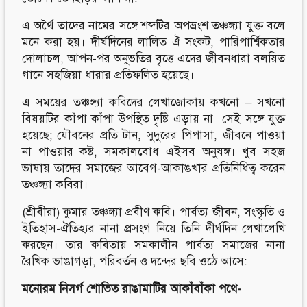
এ অর্থৈ তাদের নামের সঙ্গে শব্দটির অপভ্রংশ তঞ্চঙ্গ্যা যুক্ত বলে
মনে করা হয়। দীর্ঘদিনের লালিত ঐ সংকট, পারিপার্শ্বিকতার
দোলাচল, আপন-পর অনুভতির বৃত্তে এদের জীবনধারা বলয়িত
গানে সহজিয়া ধারার প্রতিফলিত হয়েছে।
এ সময়ের তঞ্চঙ্গ্যা কবিদের লেখাজোকায় কখনো – সখনো
বিষয়টির কাঁপা কাঁপা উপস্থিত দৃষ্টি এড়ায় না সেই সঙ্গে যুক্ত
হয়েছে; যৌবনের প্রতি টান, সুদুরের পিপাসা, জীবনে পাওয়া
না পাওয়ার কষ্ট, সমকালবোধ এইসব অনুষঙ্গ। খুব সহজ
ভাষায় তাদের সমাজের আবেগ-আকাঙখার প্রতিনিধিত্ব করেন
তঞ্চঙ্গ্যা কবিরা।
(শ্রীবীরা) কুমার তঞ্চঙ্গ্যা প্রবীণ কবি। পার্বত্য জীবন, সংস্কৃতি ও
ইতিহাস-ঐতিহ্যর নানা প্রসংগ নিয়ে তিনি দীর্ঘদিন লেখালেখি
করছেন। তার কবিতায় সমকালীন পার্বত্য সমাজের নানা
রৈখিক ভাঙাগড়া, পরিবর্তন ও দন্দের ছবি ওঠে আসে:
মনোরম নিসর্গ শোভিত রাঙামাটির আকাঁবাঁকা পথে-