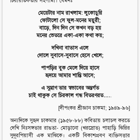
চিরায়তিকতার সহগামী। যেমনঃ
মেয়েটার নাম রাখলাম: লুকোচুরি
ফোটালো সে ফুল-মনের ময়ুরী;
বাড়ে, দিন দিন সে কখন বড় হয়
মনের ভেতরে একা-একা কথা কয়;
দখিনা বাতাস এলে
দোলে সুবাসে-সুবাসে হেসে খেলে;
পাপড়ির বুক মেলে দিয়ে হাসে
হৃদয়ে আমার শান্তি আসে;
এ সুঘ্রাণ তার স্বভাবের অন্তর্গত
চাই থাকুক সে চিরকাল গন্ধ বিতরণরত….
.
[দীপংকর শ্রীজ্ঞান চাকমা; ১৯৪৯-৯৬]
অন্যদিকে সুহৃদ চাকমার (১৯৫৮-৮৮) কবিতায় চলাচল করতে
দেখি নিঃসঙ্গতার রাঙতা- মোড়ানো (খরস্রোত) পাহাড়ি ঝিরির
সুদূরপিয়াসী এক মাঝিকে। একটি বিকাশপ্রবণ ব্যক্তিসত্তার