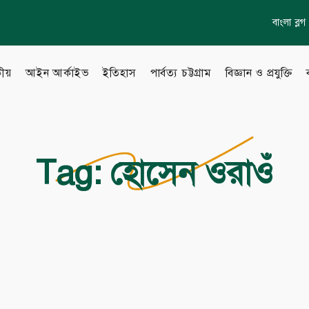
বাংলা ব্লগ
কীয়
আইন আর্কাইভ
ইতিহাস
পার্বত্য চট্টগ্রাম
বিজ্ঞান ও প্রযুক্তি
lish Blog
Learn more
Tag:
হোসেন ওরাওঁ
About Us
to Gallery
How to
Privacy policy
Terms & Conditions
eo Archive
Sitemap
Follow Us