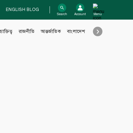
ENGLISH BLOG
log In
Search
Account
Menu
›
ব্যাক্তিত্ব
রাজনীতি
আন্তর্জাতিক
বাংলাদেশ
শিক্ষা
Support
Contact
Contribute
Submit files
FAQ
Engage with us