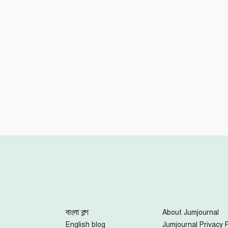
Facebook
Twitter
Youtube
Google+
Instagram
বাংলা ব্লগ
About Jumjournal
English blog
Jumjournal Privacy P