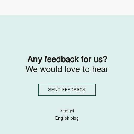
Follow Us
Engage with us
Facebook
Invite Jumjournal Team
Twitter
Be a representative
Youtube
Be a partner
Google+
Be a volunteer
Instagram
Any feedback for us?
We would love to hear
SEND FEEDBACK
বাংলা ব্লগ
English blog