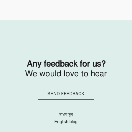
Follow Us
Engage with us
Facebook
Invite Jumjournal Team
Twitter
Be a representative
Youtube
Be a partner
Google+
Be a volunteer
Instagram
Any feedback for us?
We would love to hear
SEND FEEDBACK
বাংলা ব্লগ
English blog