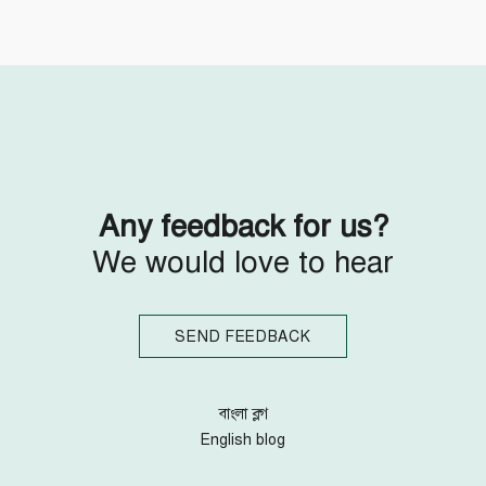
Follow Us
Engage with us
Facebook
Invite Jumjournal Team
Twitter
Be a representative
Youtube
Be a partner
Google+
Be a volunteer
Instagram
Any feedback for us?
We would love to hear
SEND FEEDBACK
বাংলা ব্লগ
English blog