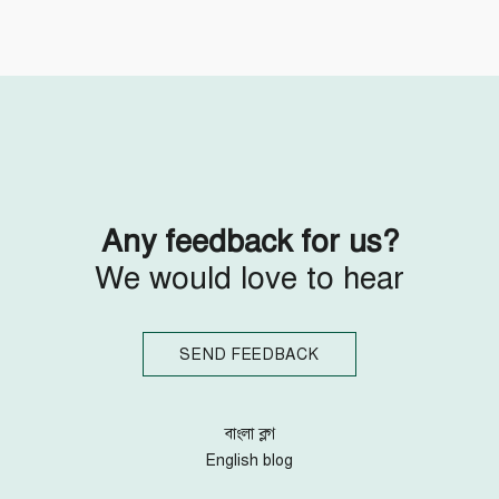
Follow Us
Engage with us
Facebook
Invite Jumjournal Team
Twitter
Be a representative
Youtube
Be a partner
Google+
Be a volunteer
Instagram
Any feedback for us?
We would love to hear
SEND FEEDBACK
বাংলা ব্লগ
English blog