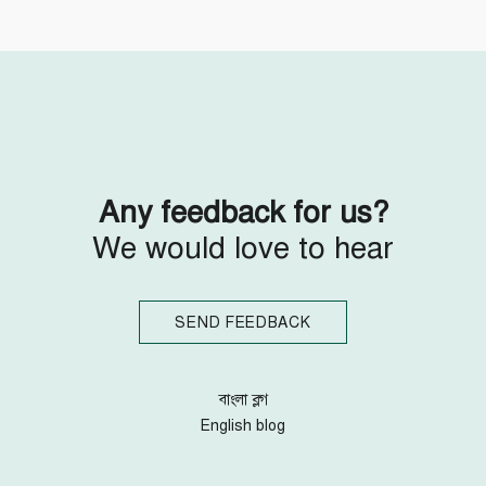
Follow Us
Engage with us
Facebook
Invite Jumjournal Team
Twitter
Be a representative
Youtube
Be a partner
Google+
Be a volunteer
Instagram
Any feedback for us?
We would love to hear
SEND FEEDBACK
বাংলা ব্লগ
English blog