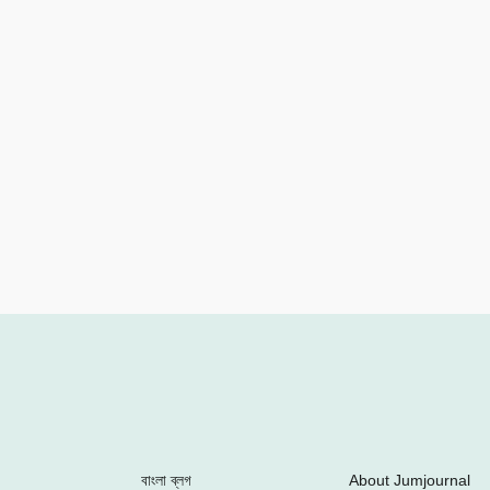
Facebook
Twitter
Youtube
Google+
Instagram
বাংলা ব্লগ
About Jumjournal