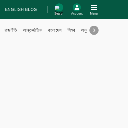
ENGLISH BLOG
log In
Search
Account
Menu
›
রাজনীতি
আন্তর্জাতিক
বাংলাদেশ
শিক্ষা
অনুবাদ
বিবিধ
Support
Contact
Contribute
Submit files
FAQ
Engage with us