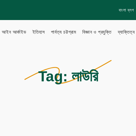
বাংলা ব্লগ
আইন আর্কাইভ
ইতিহাস
পার্বত্য চট্টগ্রাম
বিজ্ঞান ও প্রযুক্তি
ব্যাক্তিত্ব
lish Blog
Learn more
Tag:
লাউরি
About Us
to Gallery
How to
Privacy policy
Terms & Conditions
eo Archive
Sitemap
Follow Us