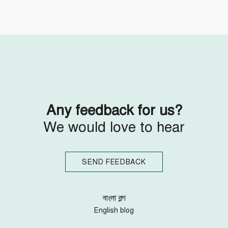
Follow Us
Engage with us
Facebook
Invite Jumjournal Team
Twitter
Be a representative
Youtube
Be a partner
Google+
Be a volunteer
Instagram
Any feedback for us?
We would love to hear
SEND FEEDBACK
বাংলা ব্লগ
English blog