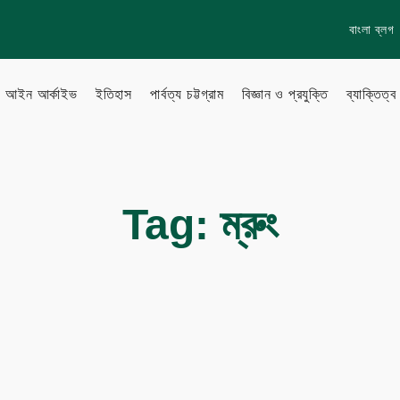
বাংলা ব্লগ
আইন আর্কাইভ
ইতিহাস
পার্বত্য চট্টগ্রাম
বিজ্ঞান ও প্রযুক্তি
ব্যাক্তিত্ব
lish Blog
Learn more
Tag:
ম্রুং
About Us
to Gallery
How to
Privacy policy
Terms & Conditions
eo Archive
Sitemap
Follow Us