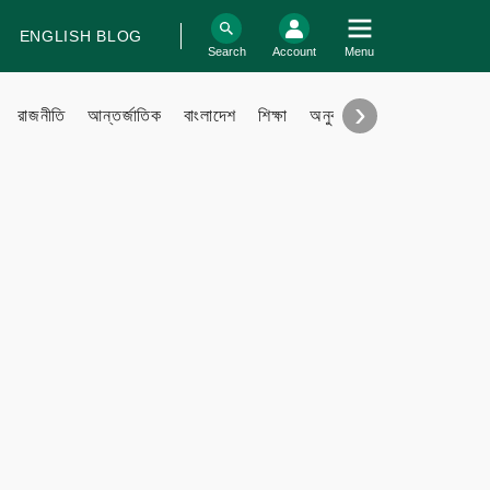
ENGLISH BLOG
log In
Search
Account
Menu
›
রাজনীতি
আন্তর্জাতিক
বাংলাদেশ
শিক্ষা
অনুবাদ
বিবিধ
Support
Contact
Contribute
Submit files
FAQ
Engage with us