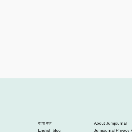
Facebook
Twitter
Youtube
Google+
Instagram
বাংলা ব্লগ
About Jumjournal
English blog
Jumjournal Privacy P