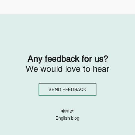
Follow Us
Engage with us
Facebook
Invite Jumjournal Team
Twitter
Be a representative
Youtube
Be a partner
Google+
Be a volunteer
Instagram
Any feedback for us?
We would love to hear
SEND FEEDBACK
বাংলা ব্লগ
English blog