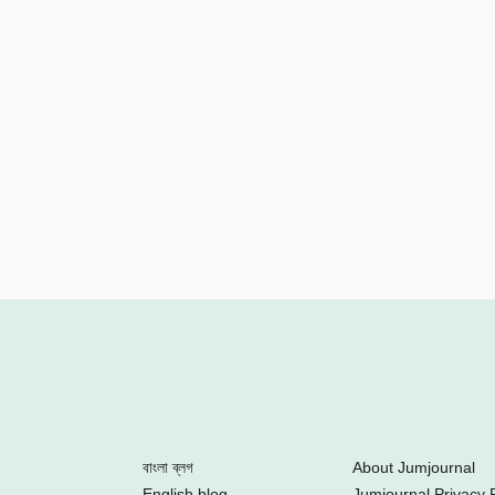
Facebook
Twitter
Youtube
Google+
Instagram
বাংলা ব্লগ
About Jumjournal
English blog
Jumjournal Privacy P