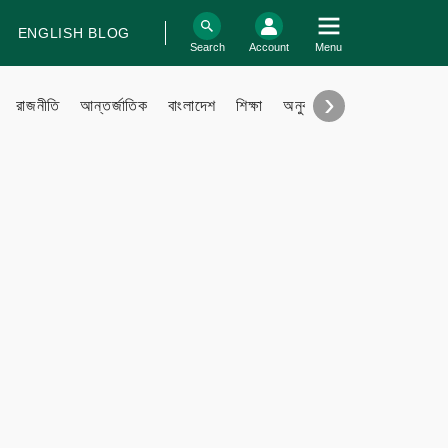
ENGLISH BLOG
log In
Search
Account
Menu
›
রাজনীতি
আন্তর্জাতিক
বাংলাদেশ
শিক্ষা
অনুবাদ
বিবিধ
Support
Contact
Contribute
Submit files
FAQ
Engage with us