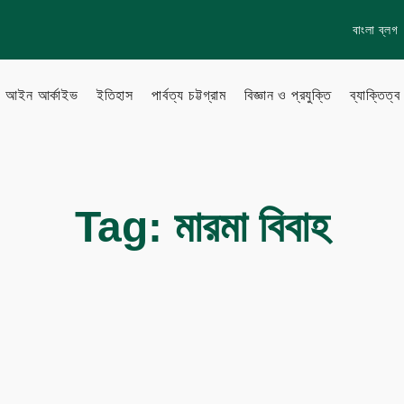
বাংলা ব্লগ
আইন আর্কাইভ
ইতিহাস
পার্বত্য চট্টগ্রাম
বিজ্ঞান ও প্রযুক্তি
ব্যাক্তিত্ব
lish Blog
Learn more
Tag:
মারমা বিবাহ
About Us
to Gallery
How to
Privacy policy
Terms & Conditions
eo Archive
Sitemap
Follow Us