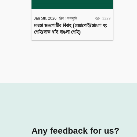
Jan 5th, 2020
|
শিল্প ও সংস্কৃতি
3229
মারমা জনগোষ্ঠীর বিবাহ (মেয়াপোই/মাঙলা হং
পোই/লাক থাই মাঙলা পোই)
Any feedback for us?