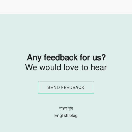
Follow Us
Engage with us
Facebook
Invite Jumjournal Team
Twitter
Be a representative
Youtube
Be a partner
Google+
Be a volunteer
Instagram
Any feedback for us?
We would love to hear
SEND FEEDBACK
বাংলা ব্লগ
English blog