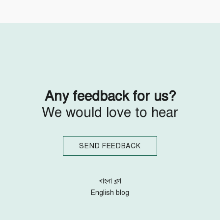
Follow Us
Engage with us
Facebook
Invite Jumjournal Team
Twitter
Be a representative
Youtube
Be a partner
Google+
Be a volunteer
Instagram
Any feedback for us?
We would love to hear
SEND FEEDBACK
বাংলা ব্লগ
English blog