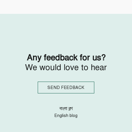
Follow Us
Engage with us
Facebook
Invite Jumjournal Team
Twitter
Be a representative
Youtube
Be a partner
Google+
Be a volunteer
Instagram
Any feedback for us?
We would love to hear
SEND FEEDBACK
বাংলা ব্লগ
English blog