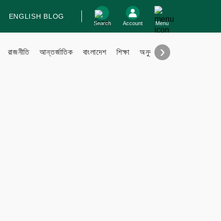
ENGLISH BLOG
log In
Search
Account
Menu
›
রাজনীতি
আন্তর্জাতিক
বাংলাদেশ
শিক্ষা
অনুবাদ
বিবিধ
Support
Contact
Contribute
Submit files
FAQ
Engage with us