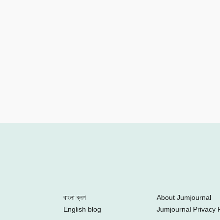
Facebook
Twitter
Youtube
Google+
Instagram
বাংলা ব্লগ
About Jumjournal
English blog
Jumjournal Privacy P