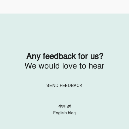
Follow Us
Engage with us
Facebook
Invite Jumjournal Team
Twitter
Be a representative
Youtube
Be a partner
Google+
Be a volunteer
Instagram
Any feedback for us?
We would love to hear
SEND FEEDBACK
বাংলা ব্লগ
English blog