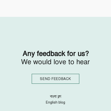
Follow Us
Engage with us
Facebook
Invite Jumjournal Team
Twitter
Be a representative
Youtube
Be a partner
Google+
Be a volunteer
Instagram
Any feedback for us?
We would love to hear
SEND FEEDBACK
বাংলা ব্লগ
English blog