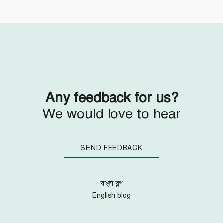
Follow Us
Engage with us
Facebook
Invite Jumjournal Team
Twitter
Be a representative
Youtube
Be a partner
Google+
Be a volunteer
Instagram
Any feedback for us?
We would love to hear
SEND FEEDBACK
বাংলা ব্লগ
English blog