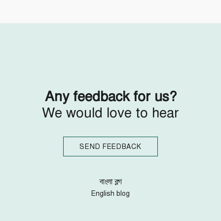
Follow Us
Engage with us
Facebook
Invite Jumjournal Team
Twitter
Be a representative
Youtube
Be a partner
Google+
Be a volunteer
Instagram
Any feedback for us?
We would love to hear
SEND FEEDBACK
বাংলা ব্লগ
English blog