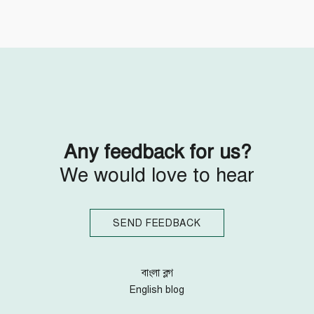
Follow Us
Engage with us
Facebook
Invite Jumjournal Team
Twitter
Be a representative
Youtube
Be a partner
Google+
Be a volunteer
Instagram
Any feedback for us?
We would love to hear
SEND FEEDBACK
বাংলা ব্লগ
English blog