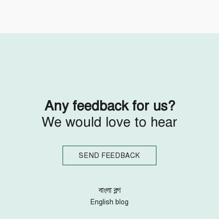
Follow Us
Engage with us
Facebook
Invite Jumjournal Team
Twitter
Be a representative
Youtube
Be a partner
Google+
Be a volunteer
Instagram
Any feedback for us?
We would love to hear
SEND FEEDBACK
বাংলা ব্লগ
English blog