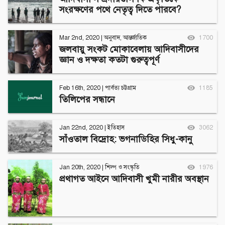
সংরক্ষণের পথে নেতৃত্ব দিতে পারবে?
Mar 2nd, 2020
|
অনুবাদ
,
আন্তর্জাতিক
1700
জলবায়ু সংকট মোকাবেলায় আদিবাসীদের
জ্ঞান ও দক্ষতা কতটা গুরুত্বপূর্ণ
Feb 16th, 2020
|
পার্বত্য চট্টগ্রাম
1185
তিলিপের সন্ধানে
Jan 22nd, 2020
|
ইতিহাস
3062
সাঁওতাল বিদ্রোহ: ভগনাডিহির সিধু-কানু
Jan 20th, 2020
|
শিল্প ও সংস্কৃতি
1976
প্রথাগত আইনে আদিবাসী খুমী নারীর অবস্থান