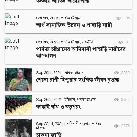
তঞ্চঙ্গ্যা জাতির আদ্যোপান্ত
Follow Us
Engage with us
Oct 8th, 2025
|
পার্বত্য চট্টগ্রাম
106
Facebook
Invite Jumjournal Team
আর্থ সামাজিক উন্নয়ন ও পাহাড়ি নারী
Twitter
Be a representative
Youtube
Be a partner
Google+
Be a volunteer
Oct 8th, 2025
|
পার্বত্য চট্টগ্রাম
,
রাজনীতি
93
পার্বত্য চট্টগ্রামের আদিবাসী পাহাড়ি নারীদের
Instagram
আন্দোলন
Sep 28th, 2021
|
পার্বত্য চট্টগ্রাম
2652
শোভা রাণী ত্রিপুরার সংক্ষিপ্ত জীবন বৃত্তান্ত
Sep 26th, 2021
|
ইতিহাস
,
পার্বত্য চট্টগ্রাম
3357
কাপ্তাই বাঁধ ও বড়পরং
Sep 22nd, 2021
|
আদিবাসী সম্প্রদায়
,
পার্বত্য
2776
চট্টগ্রাম
চাকমা জাতি