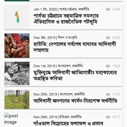
Jan 17th, 2020
|
পার্বত্য চট্টগ্রাম
,
রাজনীতি
2084
পার্বত্য চট্টগ্রামে বহুমাত্রিক সমস্যার
ঐতিহাসিক ও রাজনৈতিক পটভূমি
Dec 9th, 2019
|
শিল্প ও সংস্কৃতি
2025
রাউতি: নেপালের সর্বশেষ যাযাবর আদিবাসী
সম্প্রদায়
Dec 1st, 2019
|
বাংলাদেশ
,
রাজনীতি
1822
মুক্তিযুদ্ধে আদিবাসী জাতিগোষ্ঠীঃ মহাকাব্যের
অগ্রন্থিত কবিতা
Nov 25th, 2019
|
বাংলাদেশ
,
রাজনীতি
1735
আদিবাসী জনগণের কার্বন-নিরপেক্ষ অর্থনীতি
Nov 24th, 2019
|
ইতিহাস
,
রাজনীতি
4317
সাঁওতাল বিদ্রোহের ফলাফল ও প্রভাব