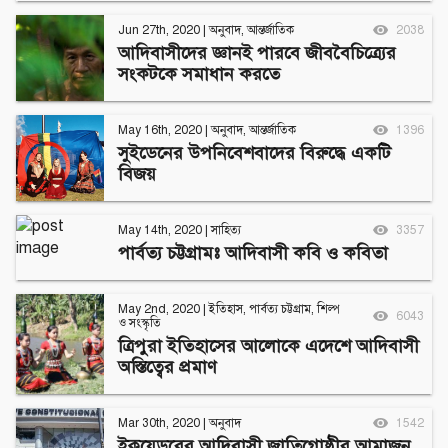
Jun 27th, 2020
|
অনুবাদ
,
আন্তর্জাতিক
2038
আদিবাসীদের জ্ঞানই পারবে জীববৈচিত্র্যের
সংকটকে সমাধান করতে
May 16th, 2020
|
অনুবাদ
,
আন্তর্জাতিক
1396
সুইডেনের উপনিবেশবাদের বিরুদ্ধে একটি
বিজয়
May 14th, 2020
|
সাহিত্য
3357
পার্বত্য চট্টগ্রামঃ আদিবাসী কবি ও কবিতা
May 2nd, 2020
|
ইতিহাস
,
পার্বত্য চট্টগ্রাম
,
শিল্প
6043
ও সংস্কৃতি
ত্রিপুরা ইতিহাসের আলোকে এদেশে আদিবাসী
অস্তিত্বের প্রমাণ
Mar 30th, 2020
|
অনুবাদ
1542
ইকুয়েডরের আদিবাসী জাতিগোষ্ঠীর আমাজন