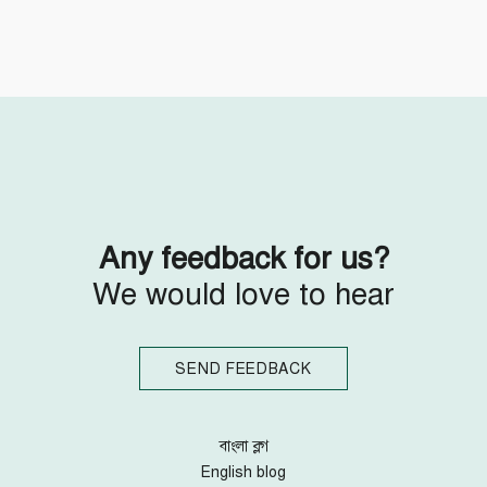
Follow Us
Engage with us
Facebook
Invite Jumjournal Team
Twitter
Be a representative
Youtube
Be a partner
Google+
Be a volunteer
Instagram
Any feedback for us?
We would love to hear
SEND FEEDBACK
বাংলা ব্লগ
English blog