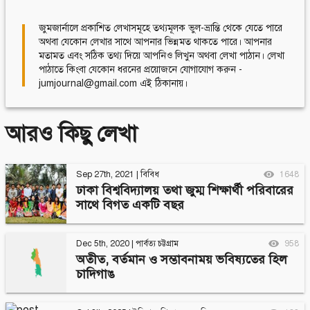
Follow Us
Engage with us
জুমজার্নালে প্রকাশিত লেখাসমূহে তথ্যমূলক ভুল-ভ্রান্তি থেকে যেতে পারে
অথবা যেকোন লেখার সাথে আপনার ভিন্নমত থাকতে পারে। আপনার
Facebook
Invite Jumjournal Team
মতামত এবং সঠিক তথ্য দিয়ে আপনিও লিখুন অথবা লেখা পাঠান। লেখা
Twitter
Be a representative
পাঠাতে কিংবা যেকোন ধরনের প্রয়োজনে যোগাযোগ করুন -
Youtube
Be a partner
jumjournal@gmail.com এই ঠিকানায়।
Google+
Be a volunteer
Instagram
আরও কিছু লেখা
Sep 27th, 2021
|
বিবিধ
1648
ঢাকা বিশ্ববিদ্যালয় তথা জুম্ম শিক্ষার্থী পরিবারের
সাথে বিগত একটি বছর
Dec 5th, 2020
|
পার্বত্য চট্টগ্রাম
958
অতীত, বর্তমান ও সম্ভাবনাময় ভবিষ্যতের হিল
চাদিগাঙ