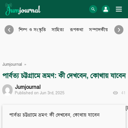
Skip
to
log In
content
‹
›
শিল্প ও সংস্কৃতি
সাহিত্য
রূপকথা
সম্পাদকীয়
আইন আ
Bangla Blog
English Blog
অনুবাদ
বিবিধ
eBook
Photo Gallery
Jumjournal
»
Audio Archive
Video Archive
পার্বত্য চট্টগ্রামে ভ্রমণ: কী দেখবেন, কোথায় যাবেন
Learn more
Support
Jumjournal
Published on Jun 3rd, 2025
41
About Us
Contact
How to
Contribute
Privacy policy
Submit files
Terms & Conditions
FAQ
পার্বত্য চট্টগ্রামে ভ্রমণ: কী দেখবেন, কোথায় যাবেন
Sitemap