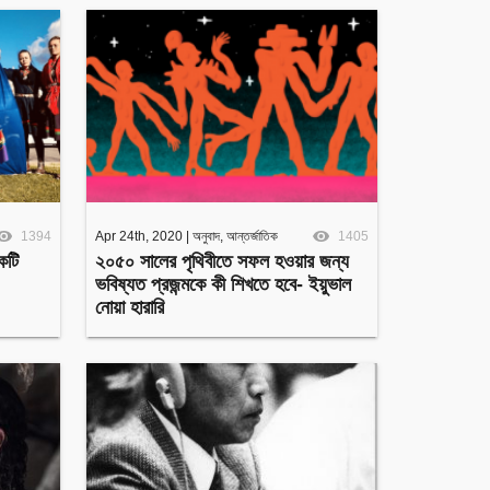
1394
Apr 24th, 2020
|
অনুবাদ
,
আন্তর্জাতিক
1405
কটি
২০৫০ সালের পৃথিবীতে সফল হওয়ার জন্য
ভবিষ্যত প্রজন্মকে কী শিখতে হবে- ইয়ুভাল
নোয়া হারারি