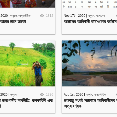
Facebook
Twitter
, 2020
|
অনুবাদ
,
আন্তর্জাতিক
1812
Nov 17th, 2020
Youtube
|
অনুবাদ
,
বাংলাদেশ
আমার নামে ডাকো
আমাদের আদিবাসী ভাষাগুলোর বর্তমান
Google+
Instagram
 2020
|
অনুবাদ
1336
Aug 1st, 2020
|
অনুবাদ
,
আন্তর্জাতিক
 জনগোষ্ঠীর অর্থনীতি, কল্পকাহিনী এবং
জলবায়ু সংকট সমাধানে আদিবাসীদের 
া
অত্যাবশ্যক