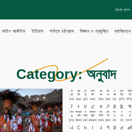
বাংলা ব্লগ
আইন আর্কাইভ
ইতিহাস
পার্বত্য চট্টগ্রাম
বিজ্ঞান ও প্রযুক্তি
ব্যাক্তিত্ব
lish Blog
Learn more
Category:
অনুবাদ
About Us
to Gallery
How to
Privacy policy
Terms & Conditions
eo Archive
Sitemap
Follow Us