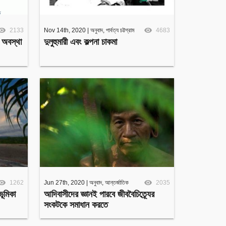
Invite Jumjournal Team
Be a representative
2133
Nov 14th, 2020
Be a partner
|
অনুবাদ
,
পার্বত্য চট্টগ্রাম
4683
 অবস্থা
দুলুহুমারী এবং কল্পনা চাকমা
Be a volunteer
1262
Jun 27th, 2020
|
অনুবাদ
,
আন্তর্জাতিক
2035
ভূমিকা
আদিবাসীদের জ্ঞানই পারবে জীববৈচিত্র্যের
সংকটকে সমাধান করতে