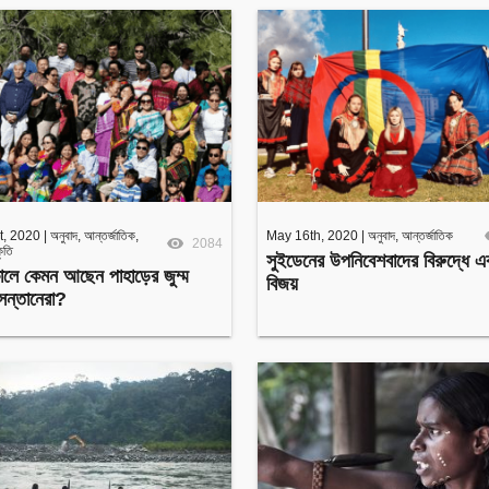
t, 2020
|
অনুবাদ
,
আন্তর্জাতিক
,
May 16th, 2020
|
অনুবাদ
,
আন্তর্জাতিক
2084
কৃতি
সুইডেনের উপনিবেশবাদের বিরুদ্ধে এ
লে কেমন আছেন পাহাড়ের জুম্ম
বিজয়
 সন্তানেরা?