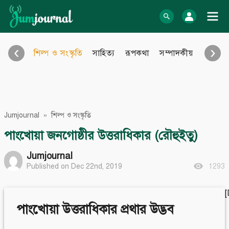
Skip
to
log In
content
‹
›
শিল্প ও সংস্কৃতি
সাহিত্য
রূপকথা
সম্পাদকীয়
আইন আ
Bangla Blog
English Blog
অনুবাদ
বিবিধ
eBook
Photo Gallery
Jumjournal
»
শিল্প ও সংস্কৃতি
Audio Archive
Video Archive
পাংখোয়া জনগোষ্ঠীর উত্তরাধিকার (রৌহুইতু)
Learn more
Support
Jumjournal
Published on Dec 22nd, 2019
1293
About Us
Contact
How to
Contribute
Privacy policy
Submit files
Terms & Conditions
FAQ
পাংখোয়া
উত্তরাধিকার
প্রথার
উদ্ভব
Sitemap