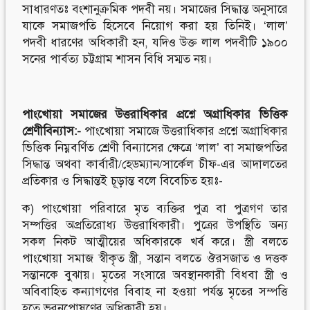
সাধারণতঃ বংশানুক্রমিক পদবী নয়। সমাজের সিদ্ধান্ত অনুসারে
যাকে সমাজপতি হিসেবে নিয়োগ করা হয় তিনিই। ‘লাল’
পদবী ধারণের অধিকারী হন, যদিও উক্ত লাল পদবীটি ১৯০০
সনের পার্বত্য চট্টগ্রাম শাসন বিধি সম্মত নয়।
পাংখোয়া
সমাজের
উত্তরাধিকার
প্রশ্নে
অগ্রাধিকার
ভিত্তিক
শ্রেণীবিন্যাস
:-
পাংখোয়া সমাজে উত্তরাধিকার প্রশ্নে অগ্রাধিকার
ভিত্তিক নিম্নবর্ণিত শ্রেণী বিন্যাসের ক্ষেত্রে ‘লাল’ বা সমাজপতির
সিদ্ধান্ত অথবা কার্বারী/হেডম্যান/সার্কেল চীফ-এর আদালতের
প্রতিকার ও সিদ্ধান্তই চূড়ান্ত বলে বিবেচিত হয়ঃ-
ক) পাংখোয়া পরিবারে মৃত ব্যক্তির পুত্র বা পুত্রগণ তার
সম্পত্তির অপ্রতিরোধ্য উত্তরাধিকারী। পুত্রের উপস্থিতি অন্য
সকল নিকট আত্মীয়ের অধিকারকে খর্ব করে। স্ত্রী বলতে
পাংখোয়া সমাজ স্বীকৃত স্ত্রী, সন্তান বলতে ঔরসজাত ও দত্তক
সন্তানকে বুঝায়। মৃতের সংসারে অবস্থানকারী বিধবা স্ত্রী ও
অবিবাহিত কন্যাগণের বিবাহ না হওয়া পর্যন্ত মৃতের সম্পত্তি
হতে ভরনপোষণের অধিকারী হয়।