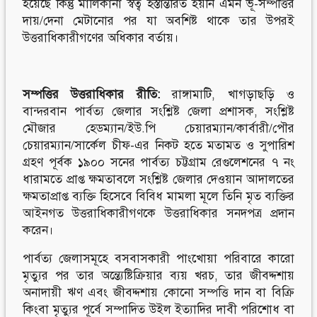
হয়েছে কিন্তু মালিকানা স্বত্ব হস্তান্তরিত হয়নি এমন ভূ-সম্পত্তির
দায়/দেনা মেটানোর পর যা অবশিষ্ট থাকে তার উপরই
উত্তরাধিকারীগণের অধিকার বর্তায়।
সম্পত্তির
উত্তরাধিকার
রীতি:
রাঙ্গামাটি, খাগড়াছড়ি ও
বান্দরবান পার্বত্য জেলার সংশ্লিষ্ট জেলা প্রশাসক, সংশ্লিষ্ট
মৌজার হেডম্যান/ইউ.পি চেয়ারম্যান/কার্বারী/পৌর
চেয়ারম্যান/সার্কেল চীফ-এর নিকট হতে মতামত ও সুপারিশ
গ্রহণ পূর্বক ১৯০০ সনের পার্বত্য চট্টগ্রাম রেগুলেশনের ৭ নং
ধারামতে প্রাপ্ত ক্ষমতাবলে সংশ্লিষ্ট জেলার দেওয়ান আদালতের
ক্ষমতাপ্রাপ্ত ব্যক্তি হিসেবে বিবিধ মামলা মূলে তিনি মৃত ব্যক্তির
আইনগত উত্তরাধিকারীগণকে উত্তরাধিকার সনদপত্র প্রদান
করেন।
পার্বত্য জেলাসমূহে বসবাসকারী পাংখোয়া পরিবারে কারো
মৃত্যুর পর তার অন্ত্যেষ্টিক্রিয়ার ব্যয় খরচ, তার জীবদ্দশায়
অনাদায়ী ঋণ এবং জীবদ্দশায় কোনো সম্পত্তি দান বা বিক্রি
কিংবা মৃত্যুর পূর্বে সম্পাদিত উইল ইত্যাদির দাবী পরিশোধ বা