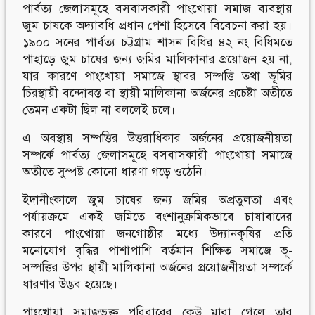
পার্বত্য জেলাসমূহে বসবাসকারী পাংখোয়া সমাজ ব্যবস্থায়
জুম চাষকে অদ্যাবধি প্রধান পেশা হিসেবে বিবেচনা করা হয়।
Follow Us
Engage with us
১৯০০ সনের পার্বত্য চট্টগ্রাম শাসন বিধির ৪২ নং বিধিমতে
Facebook
Invite Jumjournal Team
পাহাড়ে জুম চাষের জন্য জমির মালিকানার প্রয়োজন হয় না,
Twitter
Be a representative
যার কারণে পাংখোয়া সমাজে স্থাবর সম্পত্তি তথা ভূমির
Youtube
Be a partner
চিরস্থায়ী বন্দোবস্ত বা স্থায়ী মালিকানা অর্জনের প্রচেষ্টা অতীতে
Google+
Be a volunteer
তেমন একটা ছিল না বললেই চলে।
Instagram
এ অবস্থায় সম্পত্তির উত্তরাধিকার অর্জনের প্রয়োজনীয়তা
সম্পর্কে পার্বত্য জেলাসমূহে বসবাসকারী পাংখোয়া সমাজে
অতীতে সুস্পষ্ট কোনো ধারণা গড়ে ওঠেনি।
ইদানীংকালে জুম চাষের জন্য জমির অপ্রতুলতা এবং
পর্যায়ক্রমে একই জমিতে বংশানুক্রমিকভাবে চাষাবাদের
কারণে পাংখোয়া জনগোষ্ঠীর মধ্যে উদ্যানকৃষির প্রতি
মনোযোগ বৃদ্ধির পাশাপাশি বর্তমান শিক্ষিত সমাজে ভূ-
সম্পত্তির উপর স্থায়ী মালিকানা অর্জনের প্রয়োজনীয়তা সম্পর্কে
ধারণার উদ্ভব হয়েছে।
পাংখোয়া সমাজভুক্ত পরিবারের কেউ মারা গেলে তার